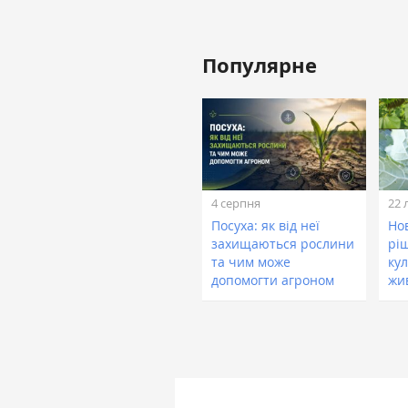
Популярне
4 серпня
22 
Посуха: як від неї
Нов
захищаються рослини
рі
та чим може
кул
допомогти агроном
жи