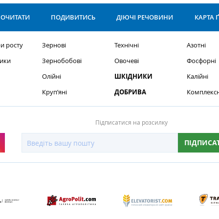
ОЧИТАТИ
ПОДИВИТИСЬ
ДІЮЧІ РЕЧОВИНИ
КАРТА 
и росту
Зернові
Технічні
Азотні
ики
Зернобобові
Овочеві
Фосфорні
Олійні
ШКІДНИКИ
Калійні
Круп’яні
ДОБРИВА
Комплексн
Підписатися на розсилку
ПІДПИСА