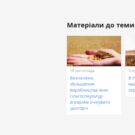
Матеріали до теми
18 листопада
9 л
Визначено,
В У
збільшення
ма
виробництва яких
зе
сільгоспкультур
аграріям очікувати
цьогоріч