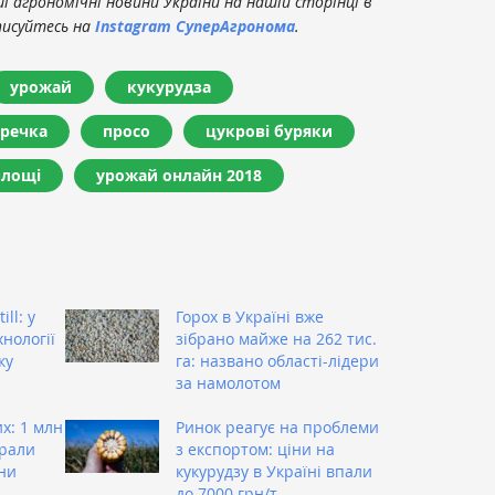
 агрономічні новини України на нашій сторінці в
писуйтесь на
Instagram СуперАгронома
.
урожай
кукурудза
гречка
просо
цукрові буряки
площі
урожай онлайн 2018
ill: у
Горох в Україні вже
нології
зібрано майже на 262 тис.
ку
га: названо області-лідери
за намолотом
х: 1 млн
Ринок реагує на проблеми
брали
з експортом: ціни на
ни
кукурудзу в Україні впали
до 7000 грн/т