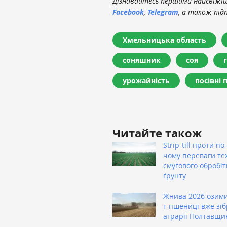
Дізнавайтесь першими найсвіжіші
Facebook
,
Telegram
, а також під
Хмельницька область
соняшник
соя
урожайність
посівні 
Читайте також
Strip-till проти no-t
чому переваги тех
смугового обробіт
ґрунту
Жнива 2026 озими
т пшениці вже зі
аграрії Полтавщи