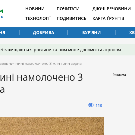
НОВИНИ
ПОЧИТАТИ
ДІЮЧІ РЕЧОВИНИ
ТЕХНОЛОГІЇ
ПОДИВИТИСЬ
КАРТА ҐРУНТІВ
НЯ
ДОБРИВА
БУР’ЯНИ
Х
 неї захищаються рослини та чим може допомогти агроном
мельниччині намолочено 3 млн тонн зерна
ині намолочено 3
а
113