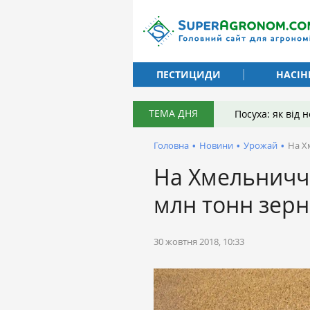
ПЕСТИЦИДИ
НАСІН
ТЕМА ДНЯ
Посуха: як від
Головна
•
Новини
•
Урожай
•
На Х
На Хмельничч
млн тонн зерн
30 жовтня 2018, 10:33