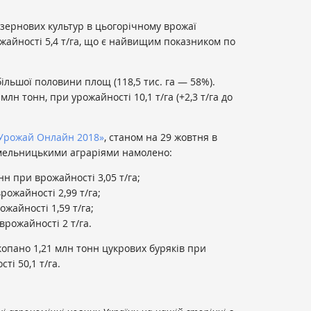
 зернових культур в цьогорічному врожаї
ожайності 5,4 т/га, що є найвищим показником по
ільшої половини площ (118,5 тис. га — 58%).
млн тонн, при урожайності 10,1 т/га (+2,3 т/га до
Урожай Онлайн 2018»
, станом на 29 жовтня в
 хмельницькими аграріями намолено:
нн при врожайності 3,05 т/га;
врожайності 2,99 т/га;
жайності 1,59 т/га;
врожайності 2 т/га.
копано 1,21 млн тонн цукрових буряків при
і 50,1 т/га.