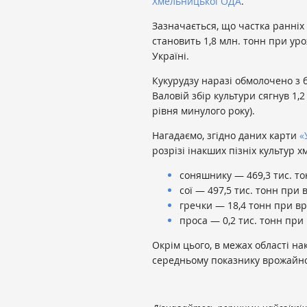
Хмельницької ОДА
.
Зазначається, що частка ранніх
становить 1,8 млн. тонн при ур
Україні.
Кукурудзу наразі обмолочено з б
Валовій збір культури сягнув 1,2 
рівня минулого року).
Нагадаємо, згідно даних карти
«
розрізі інакших пізніх культур
соняшнику — 469,3 тис. то
сої — 497,5 тис. тонн при 
гречки — 18,4 тонн при вро
проса — 0,2 тис. тонн при 
Окрім цього, в межах області на
середньому показнику врожайност