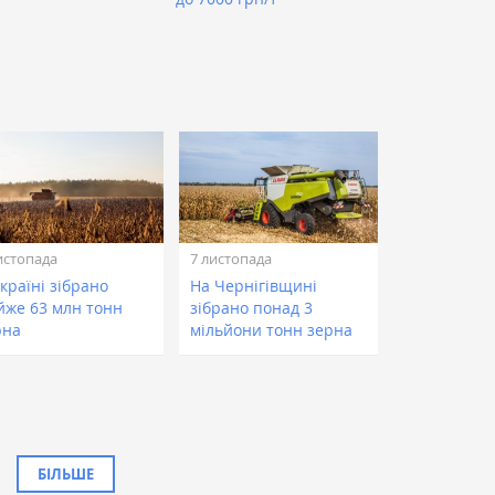
истопада
7 листопада
країні зібрано
На Чернігівщині
йже 63 млн тонн
зібрано понад 3
рна
мільйони тонн зерна
БІЛЬШЕ