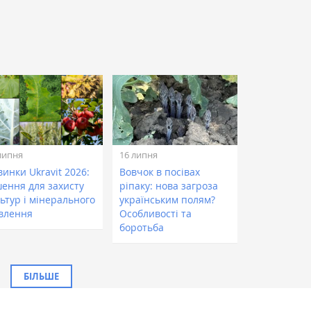
липня
16 липня
инки Ukravit 2026:
Вовчок в посівах
шення для захисту
ріпаку: нова загроза
ьтур і мінерального
українським полям?
влення
Особливості та
боротьба
БІЛЬШЕ