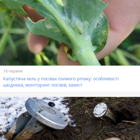
18 червня
Капустяна міль у посівах озимого ріпаку: особливості
шкідника, моніторинг посівів, захист