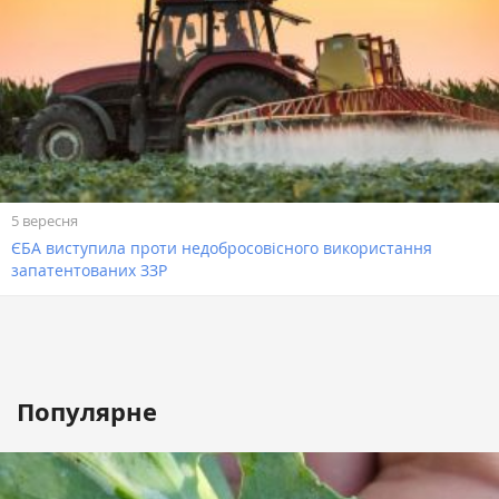
5 вересня
ЄБА виступила проти недобросовісного використання
запатентованих ЗЗР
Популярне