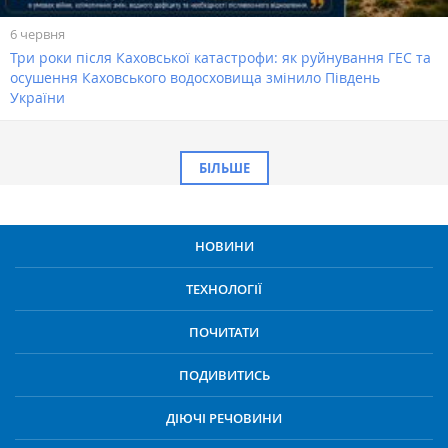
6 червня
Три роки після Каховської катастрофи: як руйнування ГЕС та
осушення Каховського водосховища змінило Південь
України
БІЛЬШЕ
НОВИНИ
ТЕХНОЛОГІЇ
ПОЧИТАТИ
ПОДИВИТИСЬ
ДІЮЧІ РЕЧОВИНИ