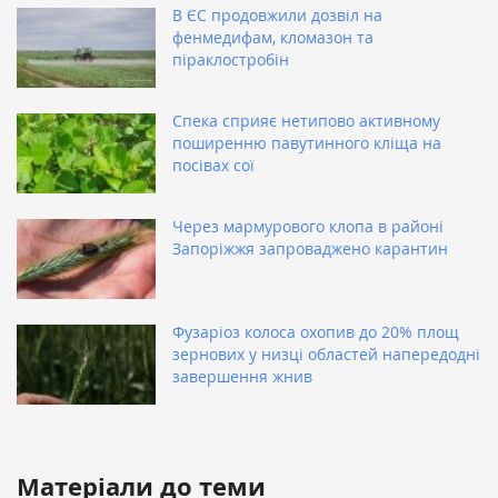
В ЄС продовжили дозвіл на
фенмедифам, кломазон та
піраклостробін
Спека сприяє нетипово активному
поширенню павутинного кліща на
посівах сої
Через мармурового клопа в районі
Запоріжжя запроваджено карантин
Фузаріоз колоса охопив до 20% площ
зернових у низці областей напередодні
завершення жнив
Матеріали до теми