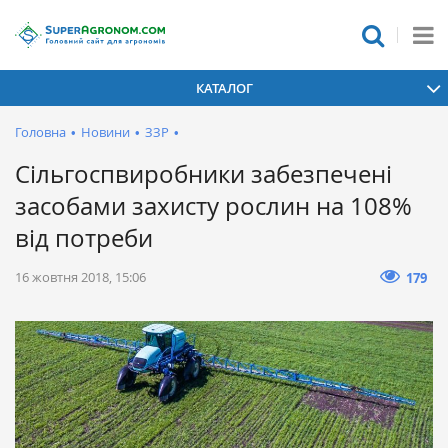
КАТАЛОГ
Головна
•
Новини
•
ЗЗР
•
Сільгоспвиробники забезпечені
засобами захисту рослин на 108%
від потреби
16 жовтня 2018, 15:06
179