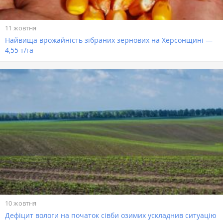
11 жовтня
Найвища врожайність зібраних зернових на Херсонщині —
4,55 т/га
10 жовтня
Дефіцит вологи на початок сівби озимих ускладнив ситуацію