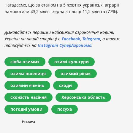
Нагадаємо, що за станом на 5 жовтня українські аграрії
намолотили 43,2 млн т зерна з площі 11,5 млн га (77%).
Дізнавайтесь першими найсвіжіші агрономічні новини
України на нашій сторінці в
Facebook
,
Telegram
, а також
підписуйтесь на
Instagram СуперАгронома
.
сівба озимих
озимі культури
озима пшениця
озимий ріпак
озимий ячмінь
сходи
схожість насіння
Херсонська область
погодні умови
посуха