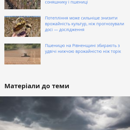
соняшнику і пшениці
Потепління може сильніше знизити
врожайність культур, ніж прогнозували
досі — дослідження
Пшеницю на Рівненщині збирають з
удвічі нижчою врожайністю ніж торік
Матеріали до теми