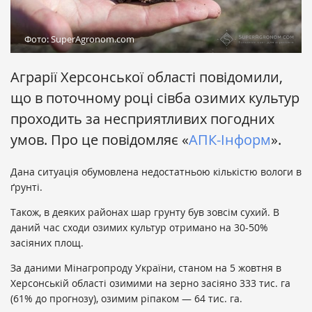
Фото: SuperAgronom.com
Аграрії Херсонської області повідомили,
що в поточному році сівба озимих культур
проходить за несприятливих погодних
умов. Про це повідомляє «
АПК-Інформ
».
Дана ситуація обумовлена ​​недостатньою кількістю вологи в
ґрунті.
Також, в деяких районах шар грунту був зовсім сухий. В
даний час сходи озимих культур отримано на 30-50%
засіяних площ.
За даними Мінагропроду України, станом на 5 жовтня в
Херсонській області озимими на зерно засіяно 333 тис. га
(61% до прогнозу), озимим ріпаком — 64 тис. га.