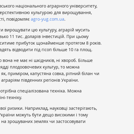
вського національного аграрного університету,
перспективною культурою для вирощування,
сті, повідомляє
agro-yug.com.ua
.
ти вирощувати цю культуру, аграрій мусить
ько 11 тис. доларів інвестицій. При цьому
оситиме прибуток щонайменше протягом 8 років.
адять відводити під гісоп більше 10 га площ.
 вона не має ні шкідників, ні хвороб. Більше
рядді плодоовочевих культур, то можна
 як, приміром, капустяна совка, ріпний білан чи
 аграріям південних регіонів України.
 потрібна спеціалізована техніка. Можна
ні-техніку.
свої ризики. Наприклад, науковці застерігають,
України можуть бути дещо високими і тому
на зрошуваних землях чи застосовувати