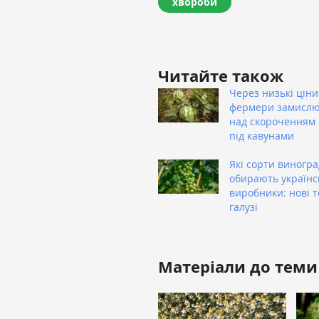
хвороби
Читайте також
Через низькі ціни
фермери замисл
над скороченням
під кавунами
Які сорти виногра
обирають українс
виробники: нові т
галузі
Матеріали до теми