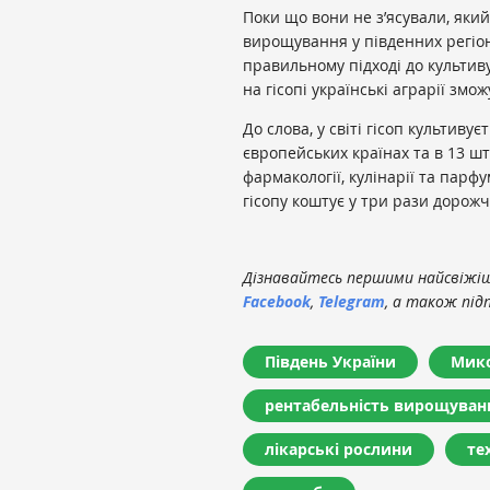
Поки що вони не з’ясували, який
вирощування у південних регіон
правильному підході до культив
на гісопі українські аграрії змо
До слова, у світі гісоп культив
європейських країнах та в 13 ш
фармакології, кулінарії та парф
гісопу коштує у три рази дорож
Дізнавайтесь першими найсвіжіші
Facebook
,
Telegram
, а також під
Південь України
Мико
рентабельність вирощуван
лікарські рослини
те