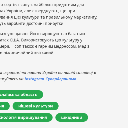
 з сортів гісопу є найбільш придатним для
ах України, але стверджують, що при
ування цієї культури та правильному маркетингу,
жуть заробити достойні прибутки.
ується уже давно. Його вирощують в багатьох
татах США. Використовують цю культуру у
умерії. Гісоп також є гарним медоносом. Мед з
че ніж звичайний квітковий.
 агрономічні новини України на нашій сторінці в
писуйтесь на
Instagram СуперАгронома
.
лаївська область
ня
нішеві культури
хнологія вирощування
шкідники