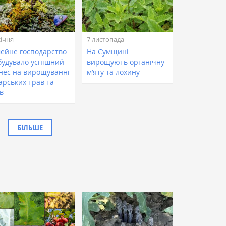
січня
7 листопада
мейне господарство
На Сумщині
будувало успішний
вирощують органічну
знес на вирощуванні
м’яту та лохину
арських трав та
в
БІЛЬШЕ