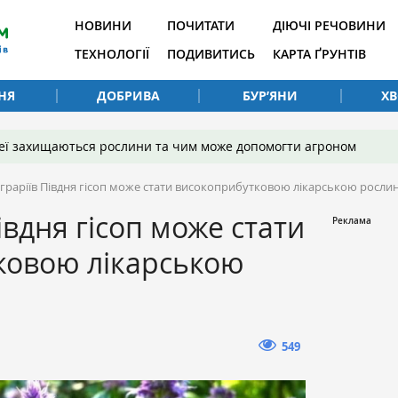
НОВИНИ
ПОЧИТАТИ
ДІЮЧІ РЕЧОВИНИ
ТЕХНОЛОГІЇ
ПОДИВИТИСЬ
КАРТА ҐРУНТІВ
НЯ
ДОБРИВА
БУР’ЯНИ
Х
 неї захищаються рослини та чим може допомогти агроном
аграріїв Півдня гісоп може стати високоприбутковою лікарською росл
івдня гісоп може стати
ковою лікарською
549