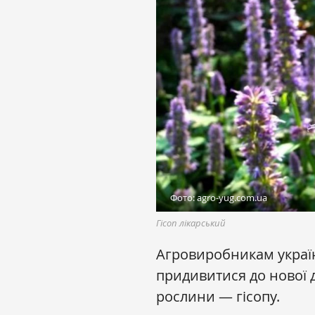
Фото: agro-yug.com.ua
Гісоп лікарський
Агровиробникам украї
придивитися до нової д
рослини — гісопу.