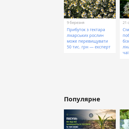
9 березня
21 
Прибуток з гектара
Сі
лікарських рослин
по
може перевищувати
бі
50 тис. грн — експерт
лік
чаї
Популярне