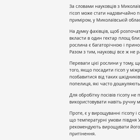
За словами науковців з Миколаї
гісоп може стати надзвичайно 
приміром, у Миколаївській обла
На думку фахівців, щоб розпоча
вкласти в один гектар площ близ
рослина є багаторічною і прин
Разом з тим, науковці все ж не р
Переваги цієї рослини у тому, що
того, якщо посадити гісоп у між
позбавитися від таких шкідників
попелиця, які часто дошкуляють
Для обробітку посівів гісопу не
використовувати навіть ручну мі
Проте, є у вирощуванні гісопу і 
що температурні умови півдня 
рекомендують вирощувати його 
притінення.