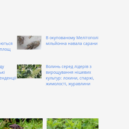
В окупованому Мелітополі
юються
мільйонна навала сарани
 площ
ду
Волинь серед лідерів з
ькі
вирощування нішевих
енденції
культур: лохини, спаржі,
жимолості, журавлини