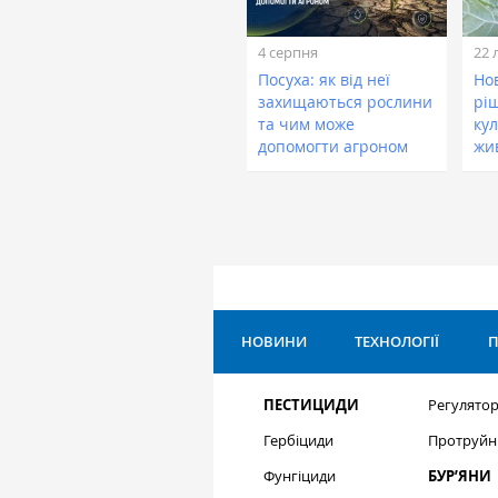
4 серпня
22 
Посуха: як від неї
Нов
захищаються рослини
рі
та чим може
кул
допомогти агроном
жи
НОВИНИ
ТЕХНОЛОГІЇ
П
ПЕСТИЦИДИ
Регулятор
Гербіциди
Протруйн
Фунгіциди
БУР’ЯНИ