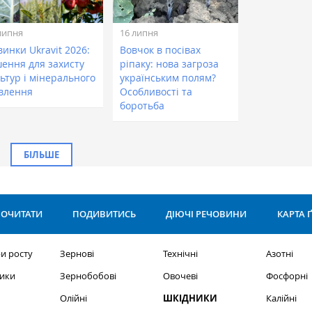
липня
16 липня
инки Ukravit 2026:
Вовчок в посівах
шення для захисту
ріпаку: нова загроза
ьтур і мінерального
українським полям?
влення
Особливості та
боротьба
БІЛЬШЕ
ОЧИТАТИ
ПОДИВИТИСЬ
ДІЮЧІ РЕЧОВИНИ
КАРТА 
и росту
Зернові
Технічні
Азотні
ики
Зернобобові
Овочеві
Фосфорні
Олійні
ШКІДНИКИ
Калійні