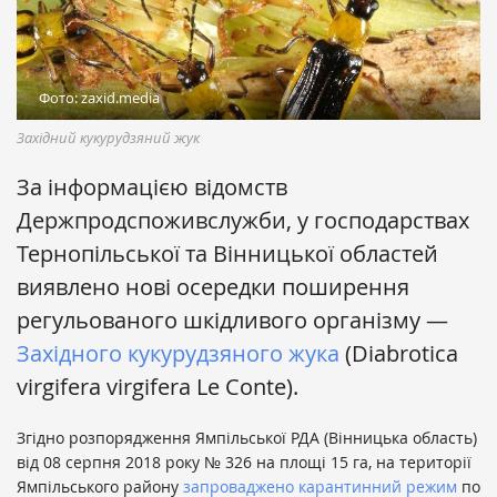
Фото: zaxid.media
Західний кукурудзяний жук
За інформацією відомств
Держпродспоживслужби, у господарствах
Тернопільської та Вінницької областей
виявлено нові осередки поширення
регульованого шкідливого організму —
Західного кукурудзяного жука
(Diabrotica
virgifera virgifera Le Conte).
Згідно розпорядження Ямпільської РДА (Вінницька область)
від 08 серпня 2018 року № 326 на площі 15 га, на території
Ямпільського району
запроваджено карантинний режим
по