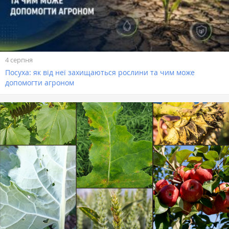
4 серпня
Посуха: як від неї захищаються рослини та чим може
допомогти агроном