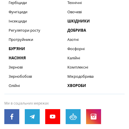
Гербіциди
Технічні
Фунгіциди
Овочеві
Інсекциди
ШКІДНИКИ
Регулятори росту
ДОБРИВА
Протруйники
Азотні
БУР’ЯНИ
Фосфорні
НАСІННЯ
Калійні
Зернові
Комплексні
Зернобобові
Мікродобрива
Олійні
ХВОРОБИ
Ми в соціальних мережах