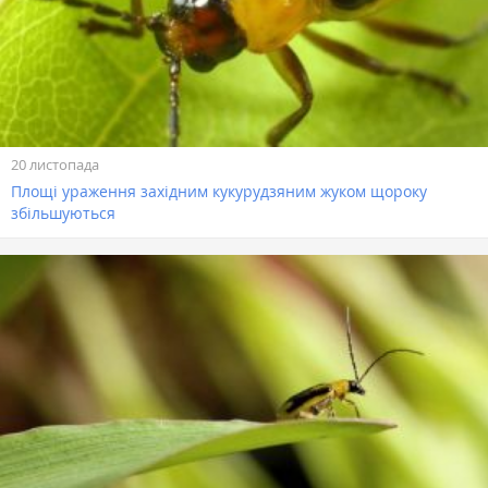
20 листопада
Площі ураження західним кукурудзяним жуком щороку
збільшуються