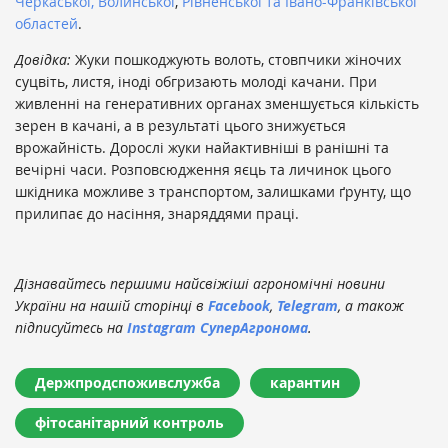
Черкаської, Волинської
,
Рівненської та Івано-Франківської
областей
.
Довідка:
Жуки пошкоджують волоть, стовпчики жіночих
суцвіть, листя, іноді обгризають молоді качани. При
живленні на генеративних органах зменшується кількість
зерен в качані, а в результаті цього знижується
врожайність. Дорослі жуки найактивніші в ранішні та
вечірні часи. Розповсюдження яєць та личинок цього
шкідника можливе з транспортом, залишками ґрунту, що
прилипає до насіння, знаряддями праці.
Дізнавайтесь першими найсвіжіші агрономічні новини
України на нашій сторінці в
Facebook
,
Telegram
, а також
підписуйтесь на
Instagram СуперАгронома
.
Держпродспоживслужба
карантин
фітосанітарний контроль