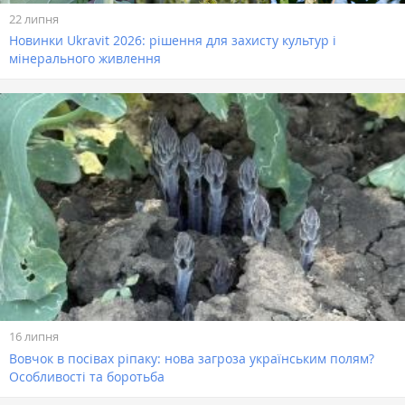
22 липня
Новинки Ukravit 2026: рішення для захисту культур і
мінерального живлення
16 липня
Вовчок в посівах ріпаку: нова загроза українським полям?
Особливості та боротьба