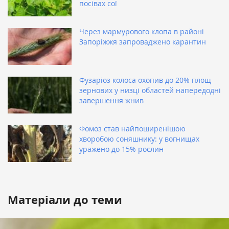
посівах сої
Через мармурового клопа в районі
Запоріжжя запроваджено карантин
Фузаріоз колоса охопив до 20% площ
зернових у низці областей напередодні
завершення жнив
Фомоз став найпоширенішою
хворобою соняшнику: у вогнищах
уражено до 15% рослин
Матеріали до теми