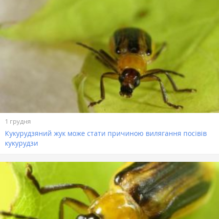
1 грудня
Кукурудзяний жук може стати причиною вилягання посівів
кукурудзи