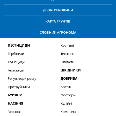
ДІЮЧІ РЕЧОВИНИ
КАРТА ҐРУНТІВ
СЛОВНИК АГРОНОМА
ПЕСТИЦИДИ
Круп’яні
Гербіциди
Технічні
Фунгіциди
Овочеві
Інсекциди
ШКІДНИКИ
Регулятори росту
ДОБРИВА
Протруйники
Азотні
БУР’ЯНИ
Фосфорні
НАСІННЯ
Калійні
Зернові
Комплексні