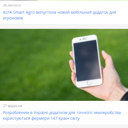
26 лютого
ALFA Smart Agro випустила новий мобільний додаток для
агрономів
27 вересня
Розробленим в Україні додатком для точного землеробства
користуються фермери 147 країн світу