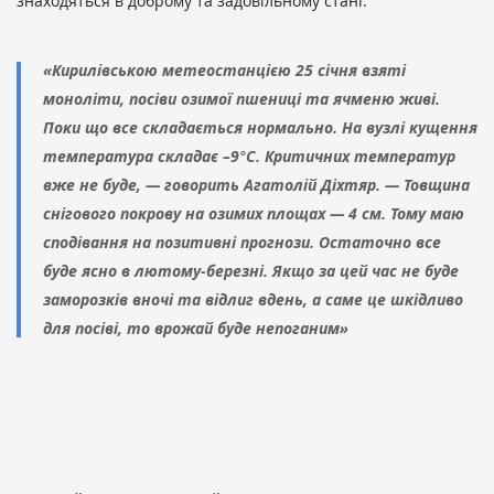
знаходяться в доброму та задовільному стані.
«Кирилівською метеостанцією 25 січня взяті
моноліти, посіви озимої пшениці та ячменю живі.
Поки що все складається нормально. На вузлі кущення
температура складає –9°С. Критичних температур
вже не буде, — говорить Агатолій Діхтяр. — Товщина
снігового покрову на озимих площах — 4 см. Тому маю
сподівання на позитивні прогнози. Остаточно все
буде ясно в лютому-березні. Якщо за цей час не буде
заморозків вночі та відлиг вдень, а саме це шкідливо
для посіві, то врожай буде непоганим»