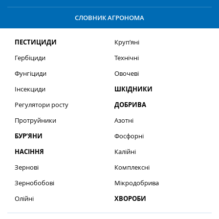
СЛОВНИК АГРОНОМА
ПЕСТИЦИДИ
Круп’яні
Гербіциди
Технічні
Фунгіциди
Овочеві
Інсекциди
ШКІДНИКИ
Регулятори росту
ДОБРИВА
Протруйники
Азотні
БУР’ЯНИ
Фосфорні
НАСІННЯ
Калійні
Зернові
Комплексні
Зернобобові
Мікродобрива
Олійні
ХВОРОБИ