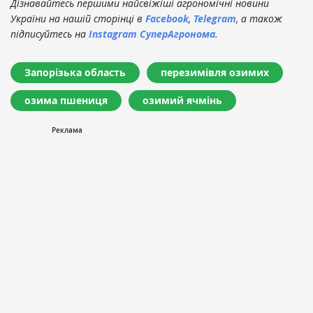
Дізнавайтесь першими найсвіжіші агрономічні новини
України на нашій сторінці в
Facebook
,
Telegram
, а також
підписуйтесь на
Instagram СуперАгронома
.
Запорізька область
перезимівля озимих
озима пшениця
озимий ячмінь