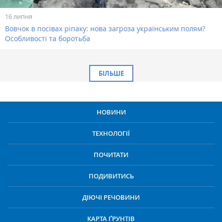
16 липня
Вовчок в посівах ріпаку: нова загроза українським полям?
Особливості та боротьба
БІЛЬШЕ
НОВИНИ
ТЕХНОЛОГІЇ
ПОЧИТАТИ
ПОДИВИТИСЬ
ДІЮЧІ РЕЧОВИНИ
КАРТА ҐРУНТІВ