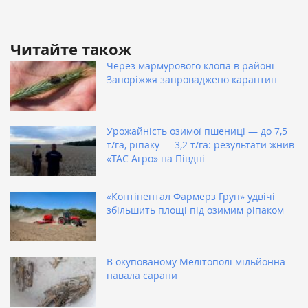
Читайте також
Через мармурового клопа в районі
Запоріжжя запроваджено карантин
Урожайність озимої пшениці — до 7,5
т/га, ріпаку — 3,2 т/га: результати жнив
«ТАС Агро» на Півдні
«Контінентал Фармерз Груп» удвічі
збільшить площі під озимим ріпаком
В окупованому Мелітополі мільйонна
навала сарани