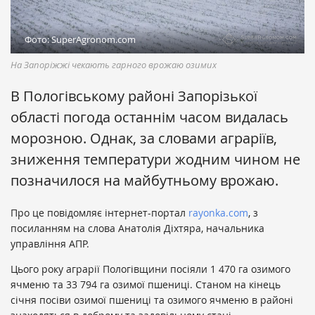
Фото: SuperAgronom.com
На Запоріжжі чекають гарного врожаю озимих
В Пологівському районі Запорізької
області погода останнім часом видалась
морозною. Однак, за словами аграріїв,
зниження температури жодним чином не
позначилося на майбутньому врожаю.
Про це повідомляє інтернет-портал
rayonka.com
, з
посиланням на слова Анатолія Діхтяра, начальника
управління АПР.
Цього року аграрії Пологівщини посіяли 1 470 га озимого
ячменю та 33 794 га озимої пшениці. Станом на кінець
січня посіви озимої пшениці та озимого ячменю в районі