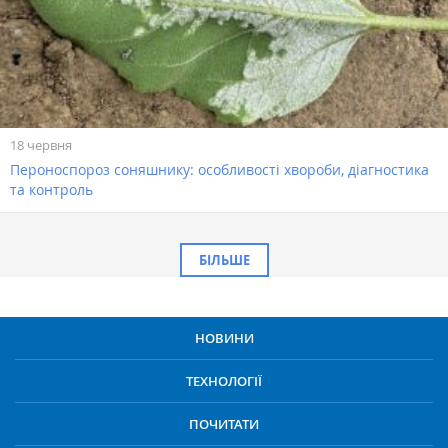
18 червня
Пероноспороз соняшнику: особливості хвороби, діагностика
та контроль
БІЛЬШЕ
НОВИНИ
ТЕХНОЛОГІЇ
ПОЧИТАТИ