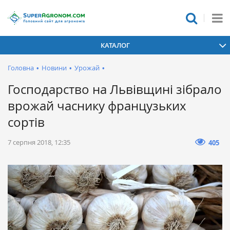
КАТАЛОГ
Головна
•
Новини
•
Урожай
•
Господарство на Львівщині зібрало
врожай часнику французьких
сортів
7 серпня 2018, 12:35
405