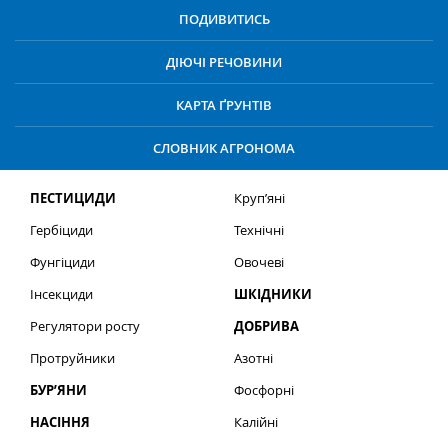
ПОДИВИТИСЬ
ДІЮЧІ РЕЧОВИНИ
КАРТА ҐРУНТІВ
СЛОВНИК АГРОНОМА
ПЕСТИЦИДИ
Круп’яні
Гербіциди
Технічні
Фунгіциди
Овочеві
Інсекциди
ШКІДНИКИ
Регулятори росту
ДОБРИВА
Протруйники
Азотні
БУР’ЯНИ
Фосфорні
НАСІННЯ
Калійні