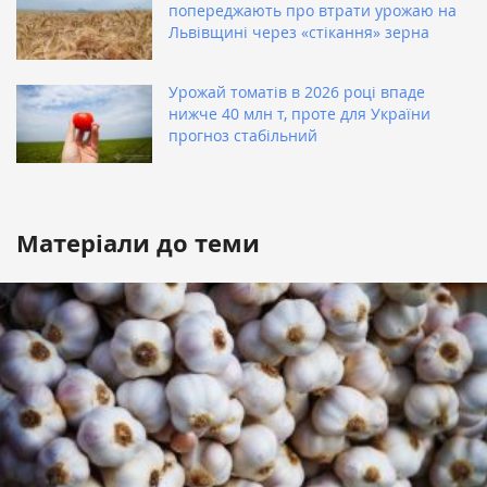
попереджають про втрати урожаю на
Львівщині через «стікання» зерна
Урожай томатів в 2026 році впаде
нижче 40 млн т, проте для України
прогноз стабільний
Матеріали до теми