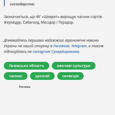
господарстві.
Зазначається, що ФГ «Шеврет» вирощує часник сортів:
Жермідур, Сабаголд, Месідор і Терадор.
Дізнавайтесь першими найсвіжіші агрономічні новини
України на нашій сторінці в
Facebook
,
Telegram
, а також
підписуйтесь на
Instagram СуперАгронома
.
Львівська область
овочеві культури
часник
урожай
селекція