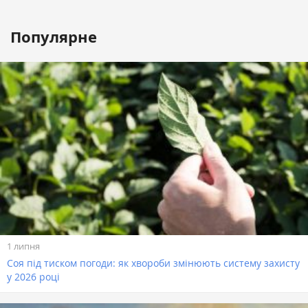
Популярне
1 липня
Соя під тиском погоди: як хвороби змінюють систему захисту
у 2026 році