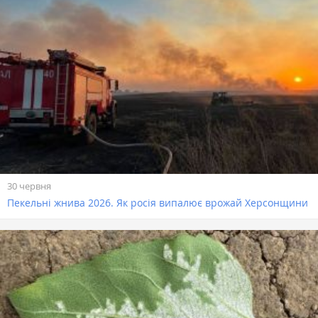
30 червня
Пекельні жнива 2026. Як росія випалює врожай Херсонщини