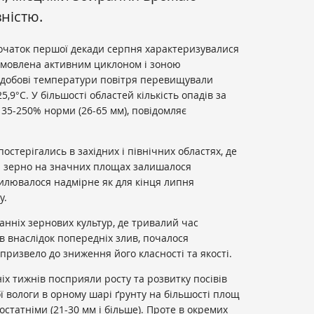
ністю.
початок першої декади серпня характеризувалися
умовлена ​​активним циклоном і зоною
одобові температури повітря перевищували
25,9°С. У більшості областей кількість опадів за
35-250% норми (26-65 мм), повідомляє
стерігались в західних і північних областях, де
и зерно на значних площах залишалося
илювалося надмірне як для кінця липня
у.
анніх зернових культур, де тривалий час
в внаслідок попередніх злив, почалося
призвело до зниження його класності та якості.
іх тижнів посприяли росту та розвитку посівів
 вологи в орному шарі ґрунту на більшості площ
достатніми (21-30 мм і більше). Проте в окремих