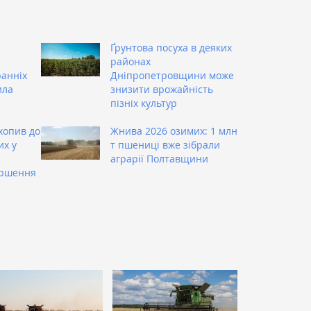
Ґрунтова посуха в деяких
районах
ранніх
Дніпропетровщини може
ила
знизити врожайність
пізніх культур
хопив до
Жнива 2026 озимих: 1 млн
их у
т пшениці вже зібрали
аграрії Полтавщини
ершення