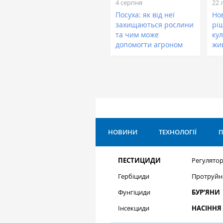
4 серпня
22 
Посуха: як від неї
Нов
захищаються рослини
рі
та чим може
кул
допомогти агроном
жи
НОВИНИ
ТЕХНОЛОГІЇ
П
ПЕСТИЦИДИ
Регулятор
Гербіциди
Протруйн
Фунгіциди
БУР’ЯНИ
Інсекциди
НАСІННЯ