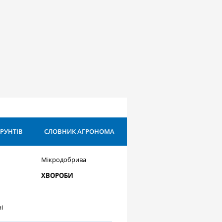
ҐРУНТІВ
СЛОВНИК АГРОНОМА
Мікродобрива
ХВОРОБИ
і