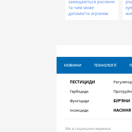
захищаються рослини
рі
та чим може
кул
допомогти агроном
жи
НОВИНИ
ТЕХНОЛОГІЇ
П
ПЕСТИЦИДИ
Регулятор
Гербіциди
Протруйн
Фунгіциди
БУР’ЯНИ
Інсекциди
НАСІННЯ
Ми в соціальних мережах