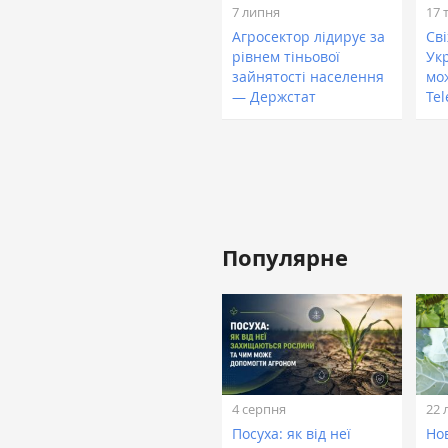
7 липня
17 
Агросектор лідирує за
Сві
рівнем тіньової
Ук
зайнятості населення
мо
— Держстат
Te
Популярне
4 серпня
22 
Посуха: як від неї
Нов