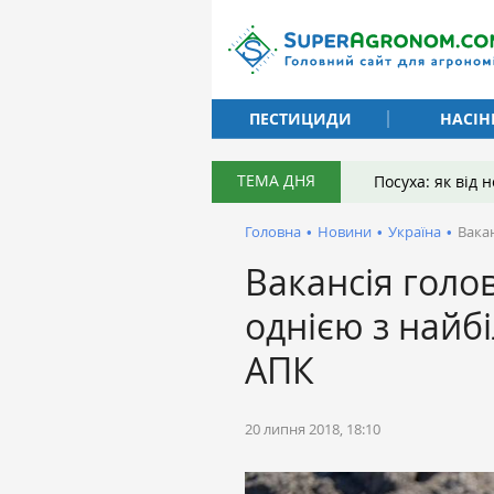
ПЕСТИЦИДИ
НАСІН
ТЕМА ДНЯ
Посуха: як від
Головна
•
Новини
•
Україна
•
Вака
Вакансія голо
однією з найб
АПК
20 липня 2018, 18:10