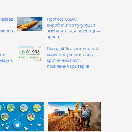
назвав
Прогноз USDA:
виробництво кукурудзи
вленого
зменшиться, а пшениці —
зросте
Понад 40% агрокомпаній
йти
можуть втратити статус
кції в
критичних після
посилення критеріїв