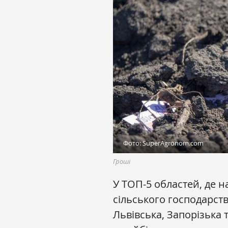
Фото: SuperAgronom.com
Гроші
У ТОП-5 областей, де 
сільського господарств
Львівська, Запорізька 