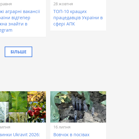
травня
28 жовтня
жі аграрні вакансії
ТОП-10 кращих
раїни відтепер
працедавців України в
жна знайти в
сфері АПК
legram
БІЛЬШЕ
липня
16 липня
инки Ukravit 2026:
Вовчок в посівах