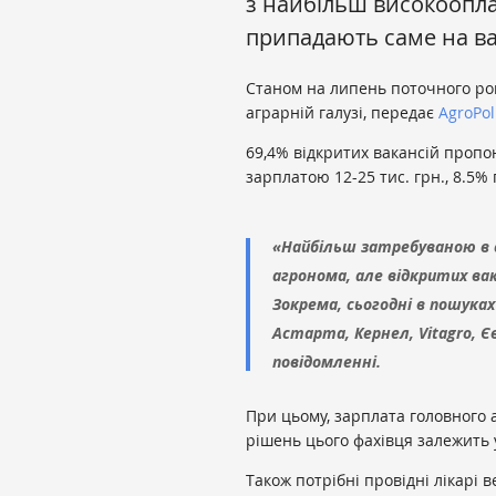
з найбільш високоопл
припадають саме на ва
Станом на липень поточного року
аграрній галузі, передає
AgroPol
69,4% відкритих вакансій пропон
зарплатою 12-25 тис. грн., 8.5% 
«Найбільш затребуваною в с
агронома, але відкритих ва
Зокрема, сьогодні в пошуках
Астарта, Кернел, Vitagro, Є
повідомленні.
При цьому, зарплата головного а
рішень цього фахівця залежить 
Також потрібні провідні лікарі