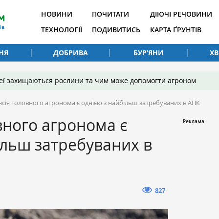
НОВИНИ
ПОЧИТАТИ
ДІЮЧІ РЕЧОВИНИ
ТЕХНОЛОГІЇ
ПОДИВИТИСЬ
КАРТА ҐРУНТІВ
НЯ
ДОБРИВА
БУР’ЯНИ
Х
 неї захищаються рослини та чим може допомогти агроном
нсія головного агронома є однією з найбільш затребуваних в АПК
вного агронома є
ільш затребуваних в
827