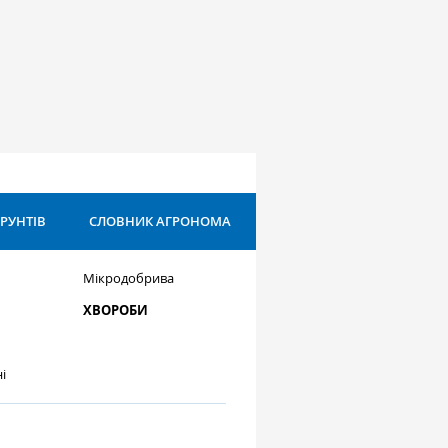
ҐРУНТІВ
СЛОВНИК АГРОНОМА
Мікродобрива
ХВОРОБИ
і