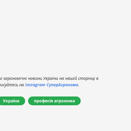
 агрономічні новини України на нашій сторінці в
писуйтесь на
Instagram СуперАгронома
.
Україна
професія агронома