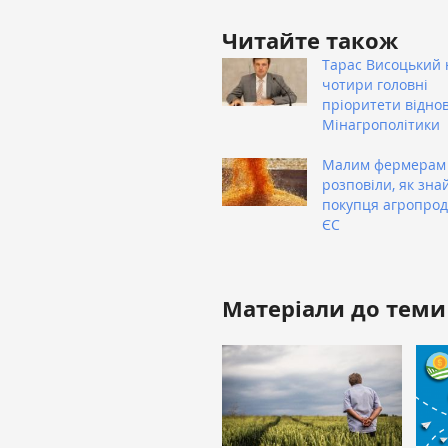
Читайте також
Тарас Висоцький 
чотири головні
пріоритети відно
Мінагрополітики
Малим фермерам
розповіли, як зна
покупця агропроду
ЄС
Матеріали до теми