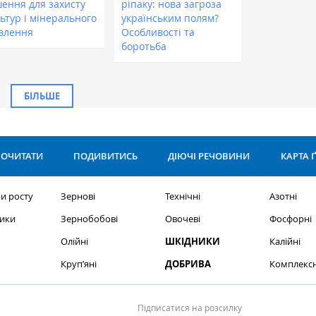
шення для захисту
ріпаку: нова загроза
ьтур і мінерального
українським полям?
влення
Особливості та
боротьба
БІЛЬШЕ
ОЧИТАТИ
ПОДИВИТИСЬ
ДІЮЧІ РЕЧОВИНИ
КАРТА 
и росту
Зернові
Технічні
Азотні
ики
Зернобобові
Овочеві
Фосфорні
Олійні
ШКІДНИКИ
Калійні
Круп’яні
ДОБРИВА
Комплексн
Підписатися на розсилку