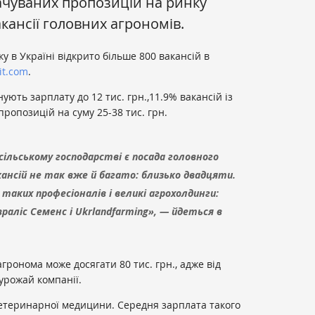
ачуваних пропозицій на ринку
кансії головних агрономів.
 в Україні відкрито більше 800 вакансій в
it.com
.
ують зарплату до 12 тис. грн.,11.9% вакансій із
пропозицій на суму 25-38 тис. грн.
ільському господарстві є посада головного
кансій не так вже й багато: близько двадцяти.
 таких професіоналів і великі агрохолдинги:
враліс Семенс і Ukrlandfarming», — йдеться в
гронома може досягати 80 тис. грн., адже від
урожай компанії.
 ветеринарної медицини. Середня зарплата такого