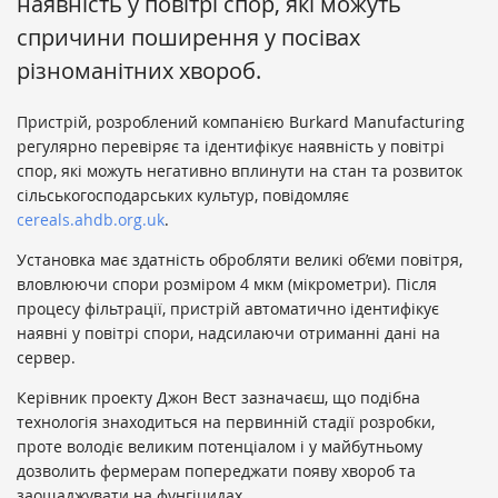
наявність у повітрі спор, які можуть
спричини поширення у посівах
різноманітних хвороб.
Пристрій, розроблений компанією Burkard Manufacturing
регулярно перевіряє та ідентифікує наявність у повітрі
спор, які можуть негативно вплинути на стан та розвиток
сільськогосподарських культур, повідомляє
cereals.ahdb.org.uk
.
Установка має здатність обробляти великі об’єми повітря,
вловлюючи спори розміром 4 мкм (мікрометри). Після
процесу фільтрації, пристрій автоматично ідентифікує
наявні у повітрі спори, надсилаючи отриманні дані на
сервер.
Керівник проекту Джон Вест зазначаєш, що подібна
технологія знаходиться на первинній стадії розробки,
проте володіє великим потенціалом і у майбутньому
дозволить фермерам попереджати появу хвороб та
заощаджувати на фунгіцидах.