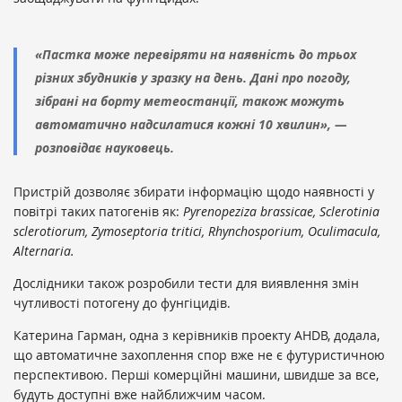
«Пастка може перевіряти на наявність до трьох
різних збудників у зразку на день. Дані про погоду,
зібрані на борту метеостанції, також можуть
автоматично надсилатися кожні 10 хвилин», —
розповідає науковець.
Пристрій дозволяє збирати інформацію щодо наявності у
повітрі таких патогенів як:
Pyrenopeziza brassicae, Sclerotinia
sclerotiorum, Zymoseptoria tritici, Rhynchosporium, Oculimacula,
Alternaria.
Дослідники також розробили тести для виявлення змін
чутливості потогену до фунгіцидів.
Катерина Гарман, одна з керівників проекту AHDB, додала,
що автоматичне захоплення спор вже не є футуристичною
перспективою. Перші комерційні машини, швидше за все,
будуть доступні вже найближчим часом.