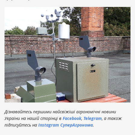
Дізнавайтесь першими найсвіжіші агрономічні новини
України на нашій сторінці в
Facebook
,
Telegram
, а також
підписуйтесь на
Instagram СуперАгронома
.