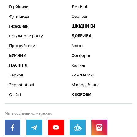
Гербіциди
Технічні
Фунгіциди
Овочеві
Інсекциди
ШКІДНИКИ
Регулятори росту
ДОБРИВА
Протруйники
Азотні
БУР’ЯНИ
Фосфорні
НАСІННЯ
Калійні
Зернові
Комплексні
Зернобобові
Мікродобрива
Олійні
ХВОРОБИ
Ми в соціальних мережах