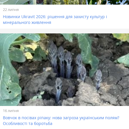
22 липня
Новинки Ukravit 2026: рішення для захисту культур і
мінерального живлення
16 липня
Вовчок в посівах ріпаку: нова загроза українським полям?
Особливості та боротьба