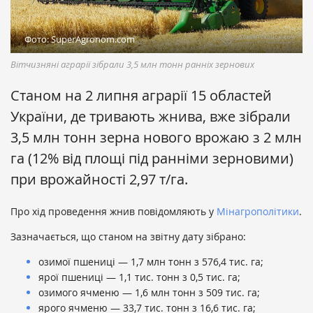
Фото: SuperAgronom.com
Вітчизняні аграрії зібрали 3,5 млн тонн ранніх зернових
Станом на 2 липня аграрії 15 областей
України, де тривають жнива, вже зібрали
3,5 млн тонн зерна нового врожаю з 2 млн
га (12% від площі під ранніми зерновими)
при врожайності 2,97 т/га.
Про хід проведення жнив повідомляють у
Мінагрополітики
.
Зазначається, що станом на звітну дату зібрано:
озимої пшениці — 1,7 млн тонн з 576,4 тис. га;
ярої пшениці — 1,1 тис. тонн з 0,5 тис. га;
озимого ячменю — 1,6 млн тонн з 509 тис. га;
ярого ячменю — 33,7 тис. тонн з 16,6 тис. га;