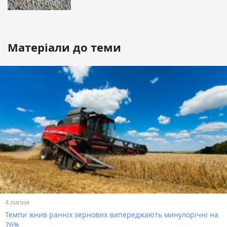
Матеріали до теми
4 липня
Темпи жнив ранніх зернових випереджають минулорічні на
76%