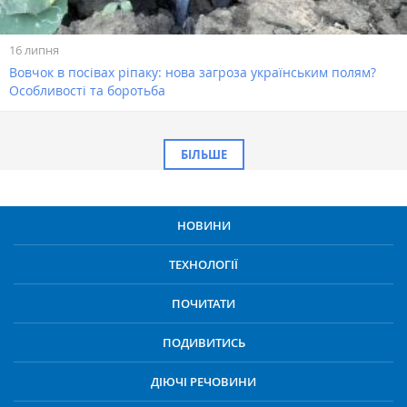
16 липня
Вовчок в посівах ріпаку: нова загроза українським полям?
Особливості та боротьба
БІЛЬШЕ
НОВИНИ
ТЕХНОЛОГІЇ
ПОЧИТАТИ
ПОДИВИТИСЬ
ДІЮЧІ РЕЧОВИНИ