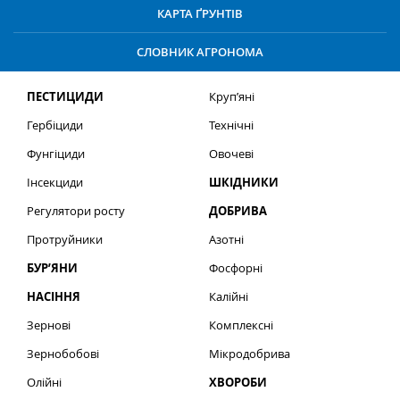
КАРТА ҐРУНТІВ
СЛОВНИК АГРОНОМА
ПЕСТИЦИДИ
Круп’яні
Гербіциди
Технічні
Фунгіциди
Овочеві
Інсекциди
ШКІДНИКИ
Регулятори росту
ДОБРИВА
Протруйники
Азотні
БУР’ЯНИ
Фосфорні
НАСІННЯ
Калійні
Зернові
Комплексні
Зернобобові
Мікродобрива
Олійні
ХВОРОБИ