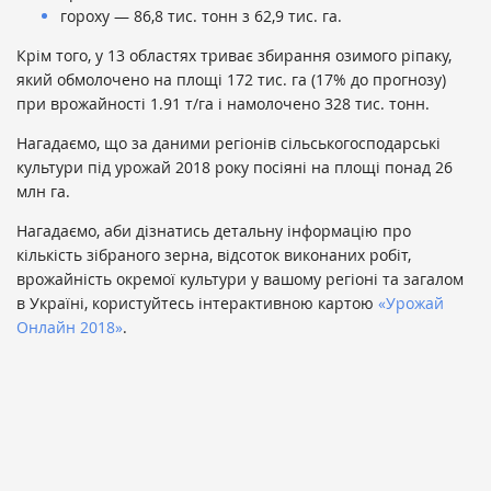
гороху — 86,8 тис. тонн з 62,9 тис. га.
Крім того, у 13 областях триває збирання озимого ріпаку,
який обмолочено на площі 172 тис. га (17% до прогнозу)
при врожайності 1.91 т/га і намолочено 328 тис. тонн.
Нагадаємо, що за даними регіонів сільськогосподарські
культури під урожай 2018 року посіяні на площі понад 26
млн га.
Нагадаємо, аби дізнатись детальну інформацію про
кількість зібраного зерна, відсоток виконаних робіт,
врожайність окремої культури у вашому регіоні та загалом
в Україні, користуйтесь інтерактивною картою
«Урожай
Онлайн 2018»
.