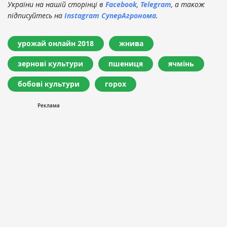
України на нашій сторінці в
Facebook
,
Telegram
, а також
підписуйтесь на
Instagram СуперАгронома
.
урожай онлайн 2018
жнива
зернові культури
пшениця
ячмінь
бобові культури
горох