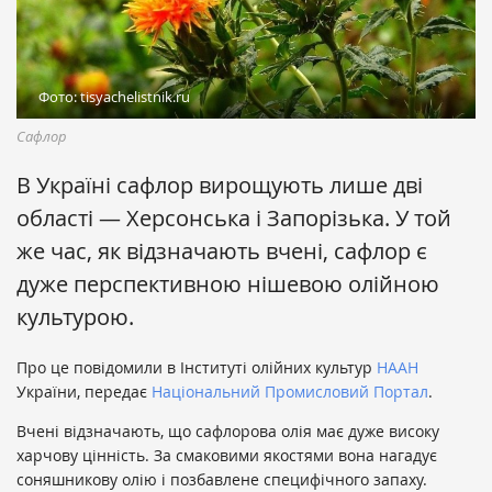
Фото: tisyachelistnik.ru
Сафлор
В Україні сафлор вирощують лише дві
області — Херсонська і Запорізька. У той
же час, як відзначають вчені, сафлор є
дуже перспективною нішевою олійною
культурою.
Про це повідомили в Інституті олійних культур
НААН
України, передає
Національний Промисловий Портал
.
Вчені відзначають, що сафлорова олія має дуже високу
харчову цінність. За смаковими якостями вона нагадує
соняшникову олію і позбавлене специфічного запаху.