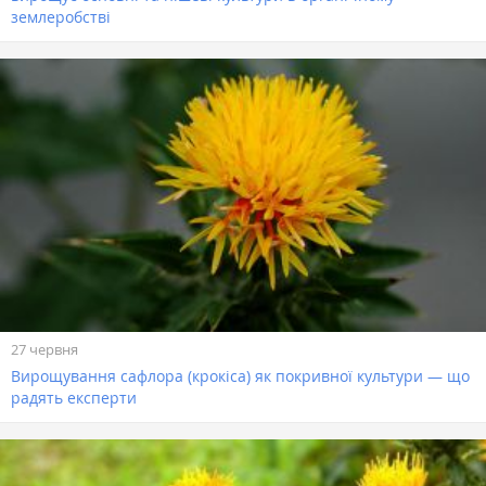
землеробстві
27 червня
Вирощування сафлора (крокіса) як покривної культури — що
радять експерти