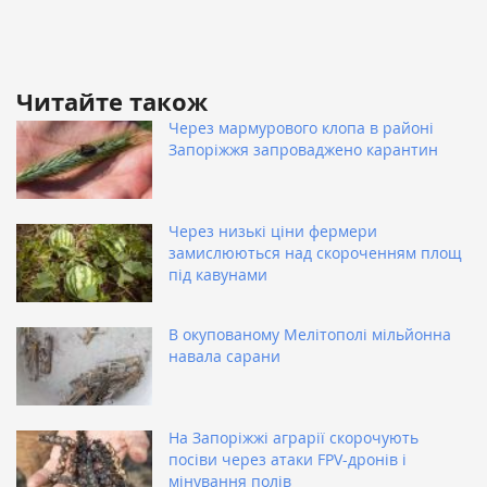
Читайте також
Через мармурового клопа в районі
Запоріжжя запроваджено карантин
Через низькі ціни фермери
замислюються над скороченням площ
під кавунами
В окупованому Мелітополі мільйонна
навала сарани
На Запоріжжі аграрії скорочують
посіви через атаки FPV-дронів і
мінування полів