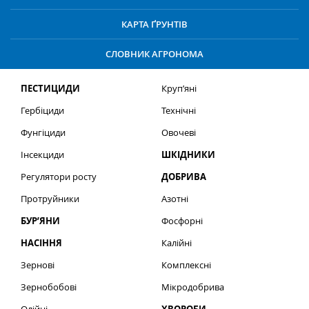
КАРТА ҐРУНТІВ
СЛОВНИК АГРОНОМА
ПЕСТИЦИДИ
Круп’яні
Гербіциди
Технічні
Фунгіциди
Овочеві
Інсекциди
ШКІДНИКИ
Регулятори росту
ДОБРИВА
Протруйники
Азотні
БУР’ЯНИ
Фосфорні
НАСІННЯ
Калійні
Зернові
Комплексні
Зернобобові
Мікродобрива