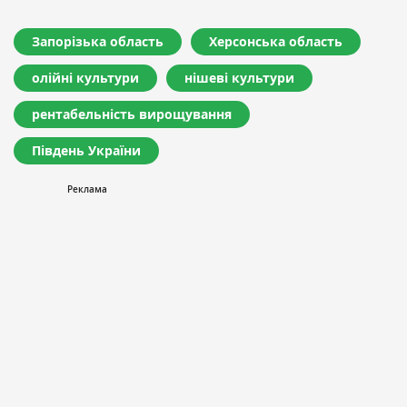
Запорізька область
Херсонська область
олійні культури
нішеві культури
рентабельність вирощування
Південь України