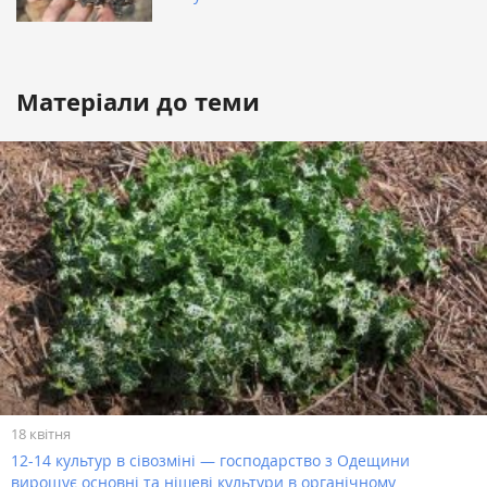
Матеріали до теми
18 квітня
12-14 культур в сівозміні — господарство з Одещини
вирощує основні та нішеві культури в органічному