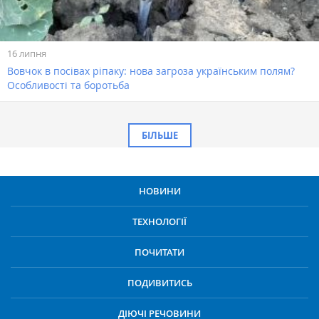
16 липня
Вовчок в посівах ріпаку: нова загроза українським полям?
Особливості та боротьба
БІЛЬШЕ
НОВИНИ
ТЕХНОЛОГІЇ
ПОЧИТАТИ
ПОДИВИТИСЬ
ДІЮЧІ РЕЧОВИНИ