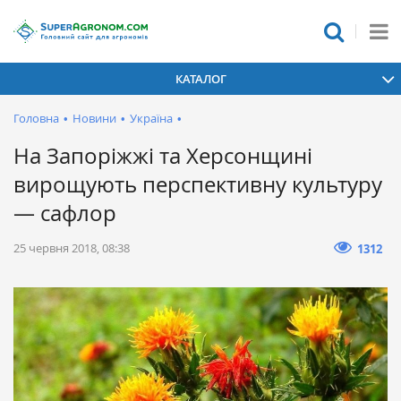
КАТАЛОГ
Головна
•
Новини
•
Україна
•
На Запоріжжі та Херсонщині
вирощують перспективну культуру
— сафлор
25 червня 2018, 08:38
1312