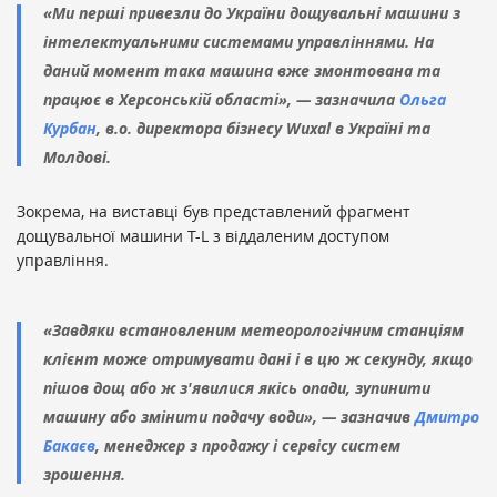
«Ми перші привезли до України дощувальні машини з
інтелектуальними системами управліннями. На
даний момент така машина вже змонтована та
працює в Херсонській області», — зазначила
Ольга
Курбан
, в.о. директора бізнесу Wuxal в Україні та
Молдові.
Зокрема, на виставці був представлений фрагмент
дощувальної машини T-L з віддаленим доступом
управління.
«Завдяки встановленим метеорологічним станціям
клієнт може отримувати дані і в цю ж секунду, якщо
пішов дощ або ж з'явилися якісь опади, зупинити
машину або змінити подачу води», — зазначив
Дмитро
Бакаєв
, менеджер з продажу і сервісу систем
зрошення.