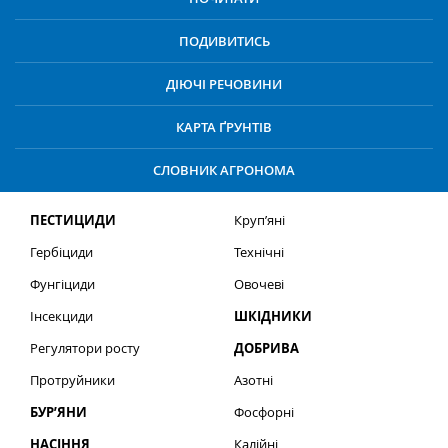
ПОДИВИТИСЬ
ДІЮЧІ РЕЧОВИНИ
КАРТА ҐРУНТІВ
СЛОВНИК АГРОНОМА
ПЕСТИЦИДИ
Круп’яні
Гербіциди
Технічні
Фунгіциди
Овочеві
Інсекциди
ШКІДНИКИ
Регулятори росту
ДОБРИВА
Протруйники
Азотні
БУР’ЯНИ
Фосфорні
НАСІННЯ
Калійні