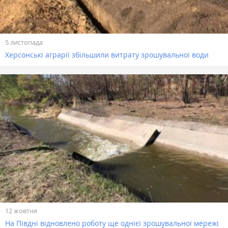
5 листопада
Херсонські аграрії збільшили витрату зрошувальної води
12 жовтня
На Півдні відновлено роботу ще однієї зрошувальної мережі