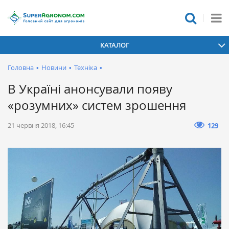
КАТАЛОГ
Головна
•
Новини
•
Техніка
•
В Україні анонсували появу
«розумних» систем зрошення
21 червня 2018, 16:45
129