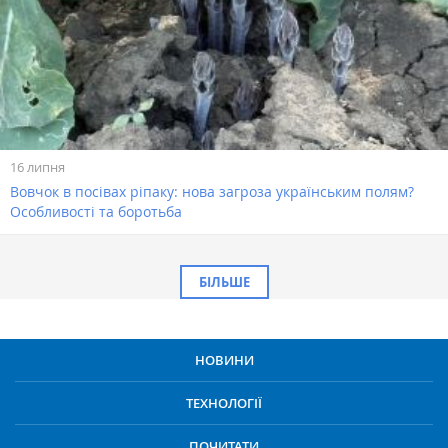
16 липня
Вовчок в посівах ріпаку: нова загроза українським полям?
Особливості та боротьба
БІЛЬШЕ
НОВИНИ
ТЕХНОЛОГІЇ
ПОЧИТАТИ