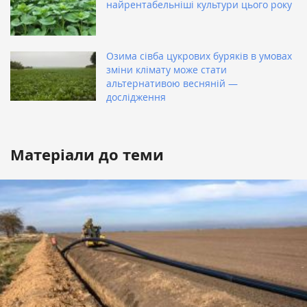
найрентабельніші культури цього року
Озима сівба цукрових буряків в умовах
зміни клімату може стати
альтернативою весняній —
дослідження
Матеріали до теми