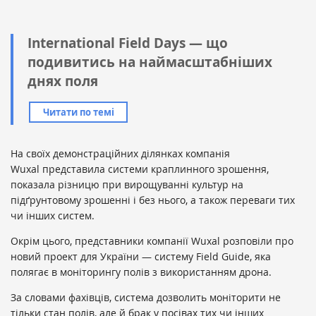
International Field Days — що
подивитись на наймасштабніших
днях поля
Читати по темі
На своїх демонстраційних ділянках компанія
Wuxal представила системи краплинного зрошення,
показала різницю при вирощуванні культур на
підґрунтовому зрошенні і без нього, а також переваги тих
чи інших систем.
Окрім цього, представники компанії Wuxal розповіли про
новий проект для України — систему Field Guide, яка
полягає в моніторингу полів з використанням дрона.
За словами фахівців, система дозволить моніторити не
тільки стан полів, але й брак у посівах тих чи інших