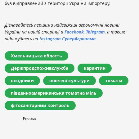
був відправлений з території України імпортеру.
Дізнавайтесь першими найсвіжіші агрономічні новини
України на нашій сторінці в
Facebook
,
Telegram
, а також
підписуйтесь на
Instagram СуперАгронома
.
Хмельницька область
Держпродспоживслужба
карантин
шкідники
овочеві культури
томати
південноамериканська томатна міль
фітосанітарний контроль