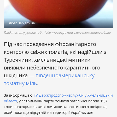
Фото: lab.gov.ua
Плід томату уражений південноамериканською томатною міллю
Під час проведення фітосанітарного
контролю свіжих томатів, які надійшли з
Туреччини, хмельницькі митники
виявили небезпечного карантинного
шкідника —
південноамериканську
томатну міль
.
За інформацією
ГУ Держпродспоживслужби у Хмельницькій
області
, у затриманій партії томатів загальної вагою 19,7
тони знаходились живі личинки карантинного шкідника,
який поки що відсутній на території України, але