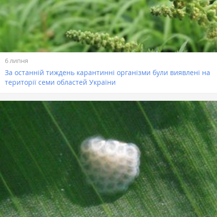
6 липня
За останній тиждень карантинні організми були виявлені на
території семи областей України