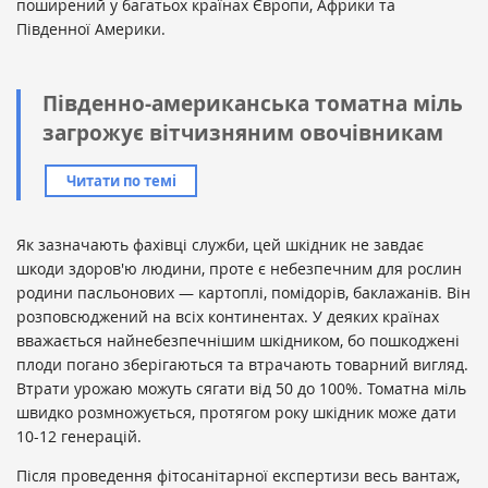
поширений у багатьох країнах Європи, Африки та
Південної Америки.
Південно-американська томатна міль
загрожує вітчизняним овочівникам
Читати по темі
Як зазначають фахівці служби, цей шкідник не завдає
шкоди здоров'ю людини, проте є небезпечним для рослин
родини пасльонових — картоплі, помідорів, баклажанів. Він
розповсюджений на всіх континентах. У деяких країнах
вважається найнебезпечнішим шкідником, бо пошкоджені
плоди погано зберігаються та втрачають товарний вигляд.
Втрати урожаю можуть сягати від 50 до 100%. Томатна міль
швидко розмножується, протягом року шкідник може дати
10-12 генерацій.
Після проведення фітосанітарної експертизи весь вантаж,