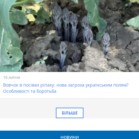
16 липня
Вовчок в посівах ріпаку: нова загроза українським полям?
Особливості та боротьба
БІЛЬШЕ
НОВИНИ