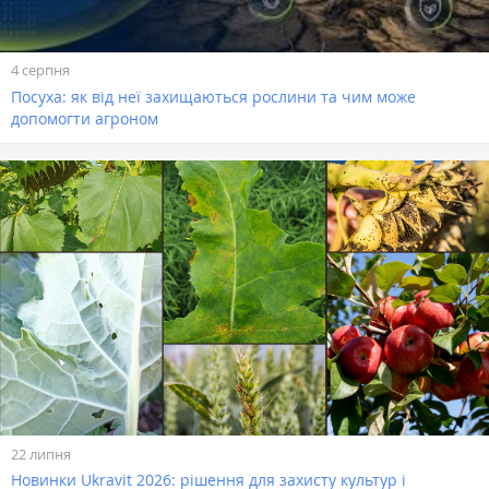
4 серпня
Посуха: як від неї захищаються рослини та чим може
допомогти агроном
22 липня
Новинки Ukravit 2026: рішення для захисту культур і