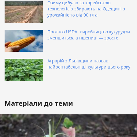
Озиму цибулю за корейською
технологією збирають на Одещині з
урожайністю від 90 т/га
Прогноз USDA: виробництво кукурудзи
зменшиться, а пшениці — зросте
Аграрій з Львівщини назвав
найрентабельніші культури цього року
Матеріали до теми