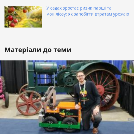
У садах зростає ризик парші та
моніліозу: як запобігти втратам урожаю
Матеріали до теми