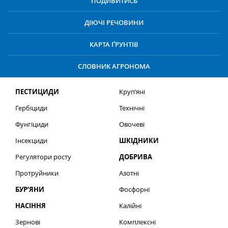
ПОДИВИТИСЬ
ДІЮЧІ РЕЧОВИНИ
КАРТА ҐРУНТІВ
СЛОВНИК АГРОНОМА
ПЕСТИЦИДИ
Круп’яні
Гербіциди
Технічні
Фунгіциди
Овочеві
Інсекциди
ШКІДНИКИ
Регулятори росту
ДОБРИВА
Протруйники
Азотні
БУР’ЯНИ
Фосфорні
НАСІННЯ
Калійні
Зернові
Комплексні