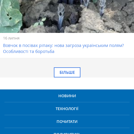
16 липня
Вовчок в посівах ріпаку: нова загроза українським полям?
Особливості та боротьба
БІЛЬШЕ
НОВИНИ
ТЕХНОЛОГІЇ
ПОЧИТАТИ