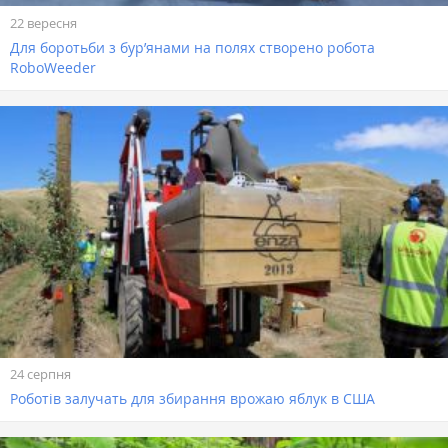
22 вересня
Для боротьби з бур’янами на полях створено робота
RoboWeeder
24 серпня
Роботів залучать для збирання врожаю яблук в США