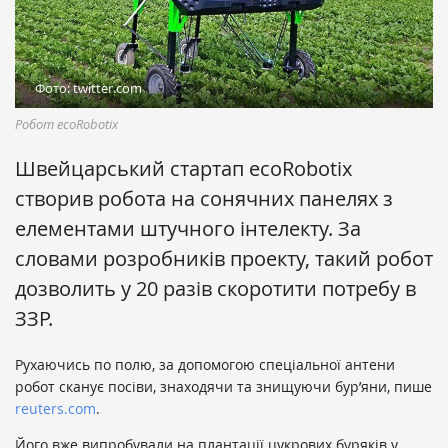
Фото: twitter.com
Робот ecoRobotix
Швейцарський стартап ecoRobotix
створив робота на сонячних панелях з
елементами штучного інтелекту. За
словами розробників проекту, такий робот
дозволить у 20 разів скоротити потребу в
ЗЗР.
Рухаючись по полю, за допомогою спеціальної антени
робот сканує посіви, знаходячи та знищуючи бур’яни, пише
reuters.com
.
Його вже випробували на плантації цукрових буряків у