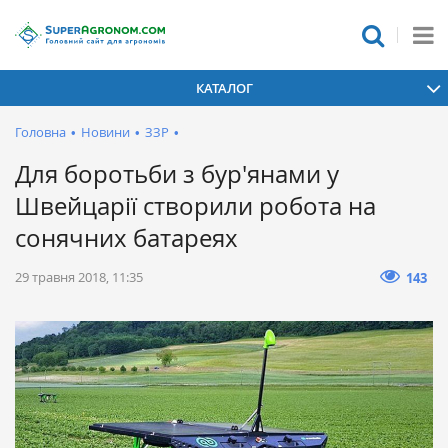
КАТАЛОГ
Головна
•
Новини
•
ЗЗР
•
Для боротьби з бур'янами у
Швейцарії створили робота на
сонячних батареях
29 травня 2018, 11:35
143