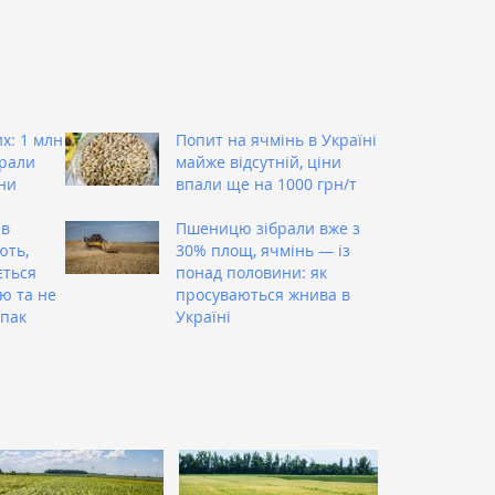
х: 1 млн
Попит на ячмінь в Україні
брали
майже відсутній, ціни
ни
впали ще на 1000 грн/т
 в
Пшеницю зібрали вже з
ють,
30% площ, ячмінь — із
ється
понад половини: як
ю та не
просуваються жнива в
іпак
Україні