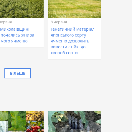
червня
8 червня
 Миколаївщині
Генетичний матеріал
зпочались жнива
японського сорту
имого ячменю
ячменю дозволить
вивести стійкі до
хвороб сорти
БІЛЬШЕ