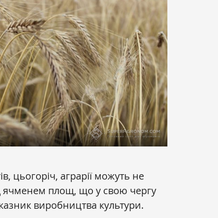
в, цьогоріч, аграрії можуть не
ід ячменем площ, що у свою чергу
казник виробництва культури.