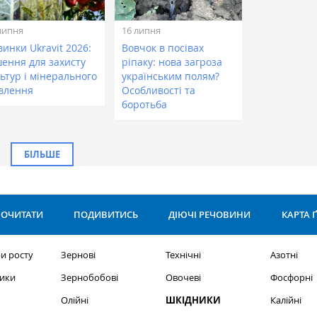
липня
16 липня
инки Ukravit 2026:
Вовчок в посівах
шення для захисту
ріпаку: нова загроза
ьтур і мінерального
українським полям?
влення
Особливості та
боротьба
БІЛЬШЕ
ОЧИТАТИ
ПОДИВИТИСЬ
ДІЮЧІ РЕЧОВИНИ
КАРТА 
и росту
Зернові
Технічні
Азотні
ики
Зернобобові
Овочеві
Фосфорні
Олійні
ШКІДНИКИ
Калійні