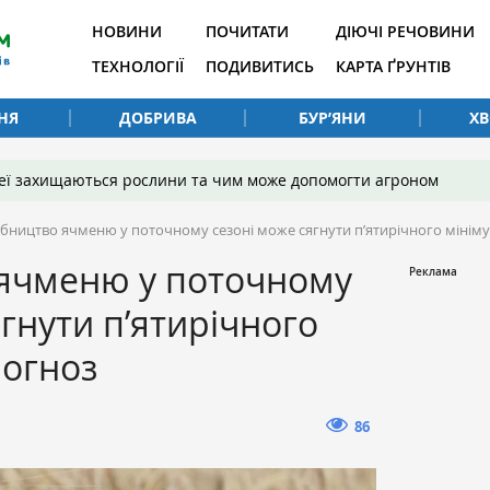
НОВИНИ
ПОЧИТАТИ
ДІЮЧІ РЕЧОВИНИ
ТЕХНОЛОГІЇ
ПОДИВИТИСЬ
КАРТА ҐРУНТІВ
НЯ
ДОБРИВА
БУР’ЯНИ
Х
 неї захищаються рослини та чим може допомогти агроном
бництво ячменю у поточному сезоні може сягнути п’ятирічного мінім
ячменю у поточному
ягнути п’ятирічного
рогноз
86