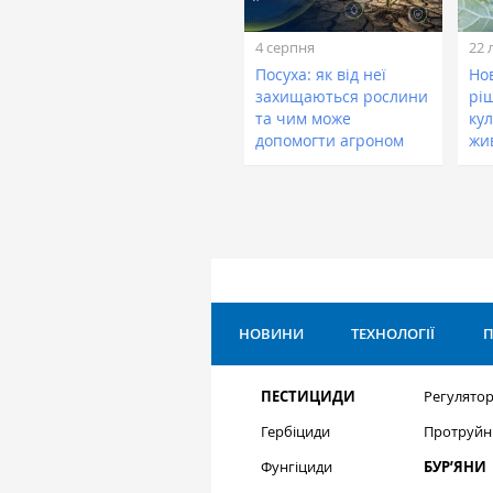
4 серпня
22 
Посуха: як від неї
Нов
захищаються рослини
рі
та чим може
кул
допомогти агроном
жи
НОВИНИ
ТЕХНОЛОГІЇ
П
ПЕСТИЦИДИ
Регулятор
Гербіциди
Протруйн
Фунгіциди
БУР’ЯНИ