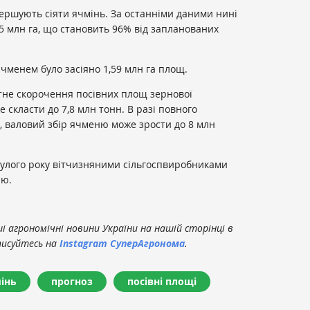
вершують сіяти ячмінь. За останніми даними нині
,5 млн га, що становить 96% від запланованих
чменем було засіяно 1,59 млн га площ.
тне скорочення посівних площ зернової
 скласти до 7,8 млн тонн. В разі повного
, валовий збір ячменю може зрости до 8 млн
нулого року вітчизняними сільгоспвиробниками
ню.
 агрономічні новини України на нашій сторінці в
писуйтесь на
Instagram СуперАгронома
.
інь
прогноз
посівні площі