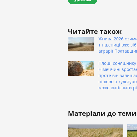
Читайте також
Жнива 2026 озими
т пшениці вже зі
аграрії Полтавщи
Площі соняшнику
Німеччині зроста
проте він залиша
нішевою культуро
може витіснити р
Матеріали до теми