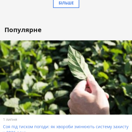
БІЛЬШЕ
Популярне
1 липня
Соя під тиском погоди: як хвороби змінюють систему захисту