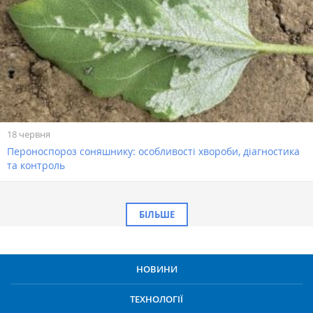
18 червня
Пероноспороз соняшнику: особливості хвороби, діагностика
та контроль
БІЛЬШЕ
НОВИНИ
ТЕХНОЛОГІЇ