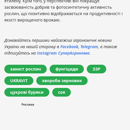
етилену. Крім того, у перспективі він покращує
засвоюваність добрив та фотосинтетичну активність
рослин, що позитивно відображається на продуктивності і
якості вирощеного врожаю.
Дізнавайтесь першими найсвіжіші агрономічні новини
України на нашій сторінці в
Facebook
,
Telegram
, а також
підписуйтесь на
Instagram СуперАгронома
.
захист рослин
фунгіциди
ЗЗР
UKRAVIT
хвороби зернових
цукрові буряки
соя