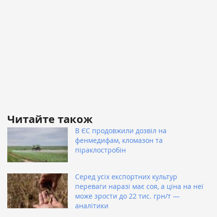
Читайте також
В ЄС продовжили дозвіл на
фенмедифам, кломазон та
піраклостробін
Серед усіх експортних культур
переваги наразі має соя, а ціна на неї
може зрости до 22 тис. грн/т —
аналітики