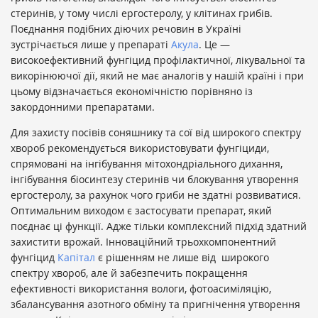
стеринів, у тому числі ергостеролу, у клітинах грибів.
Поєднання подібних діючих речовин в Україні
зустрічається лише у препараті
Акула
. Це —
високоефективний фунгіцид профілактичної, лікувальної та
викорінюючої дії, який не має аналогів у нашій країні і при
цьому відзначається економічністю порівняно із
закордонними препаратами.
Для захисту посівів соняшнику та сої від широкого спектру
хвороб рекомендується використовувати фунгіциди,
спрямовані на інгібування мітохондріального дихання,
інгібування біосинтезу стеринів чи блокування утворення
ергостеролу, за рахунок чого гриби не здатні розвиватися.
Оптимальним виходом є застосувати препарат, який
поєднає ці функції. Адже тільки комплексний підхід здатний
захистити врожай. Інноваційний трьохкомпонентний
фунгіцид
Капітал
є рішенням не лише від широкого
спектру хвороб, але й забезпечить покращення
ефективності використання вологи, фотоасиміляцію,
збалансування азотного обміну та пригнічення утворення