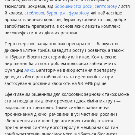
технології. Зокрема, від
борошнистої роси
,
септоріозу
листя
й колоса,
стеблової
,
бурої іржі
,
фузаріозу
, які найчастіше
вражають зернові колосові, буряк цукровий та сою, добре
запобігають препарати, в основі яких лежить комплекс
високоефективних діючих речовин.
Першочергове завдання цих препаратів — блокувати
дихання клітин гриба, завадити росту і розвитку, а також
інгібувати біосинтез стеринів у клітинах. Комплексне
вирішення багатьох проблем колосових забезпечить
фунгіцид
Аякс
. Багаторічне використання препарату
доводить його рентабельність та ефективність: при
застосуванні рослини хворіють на 93-94% рідше.
Ефективним рішенням для колосових зернових також може
стати поєднання діючих речовин двох хімічних груп —
імідазолів та триазолів. Такий симбіоз забезпечує
проникнення діючої речовини в усі частини рослин і
збереження активності до чотирьох тижнів, а також
пригнічення синтезу ергостеролу в мембранах клітин
грибів-патогенів, внаслідок чого інгібується біосинтез