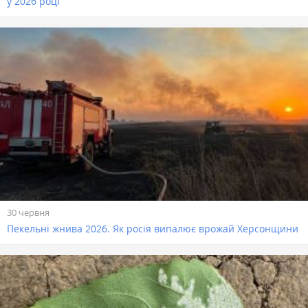
у 2026 році
30 червня
Пекельні жнива 2026. Як росія випалює врожай Херсонщини