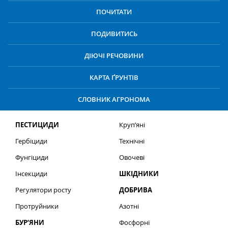
ПОЧИТАТИ
ПОДИВИТИСЬ
ДІЮЧІ РЕЧОВИНИ
КАРТА ҐРУНТІВ
СЛОВНИК АГРОНОМА
ПЕСТИЦИДИ
Круп’яні
Гербіциди
Технічні
Фунгіциди
Овочеві
Інсекциди
ШКІДНИКИ
Регулятори росту
ДОБРИВА
Протруйники
Азотні
БУР’ЯНИ
Фосфорні