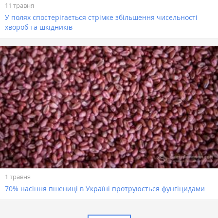
11 травня
У полях спостерігається стрімке збільшення чисельності
хвороб та шкідників
1 травня
70% насіння пшениці в Україні протруюється фунгіцидами