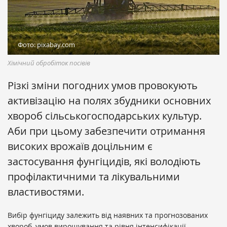
Фото: pixabay.com
Хімічний обробіток посівів
Різкі зміни погодних умов провокують
активізацію на полях збудники основних
хвороб сільськогосподарських культур.
Аби при цьому забезпечити отримання
високих врожаїв доцільним є
застосування фунгіцидів, які володіють
профілактичними та лікувальними
властивостями.
Вибір фунгіциду залежить від наявних та прогнозованих
хвороб, умов вирощування та рівня інтенсифікації