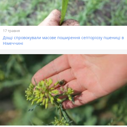
17 травня
Дощі спровокували масове поширення септоріозу пшениці в
Німеччині