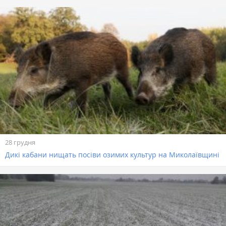
28 грудня
Дикі кабани нищать посіви озимих культур на Миколаївщині