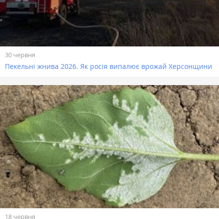
30 червня
Пекельні жнива 2026. Як росія випалює врожай Херсонщини
18 червня