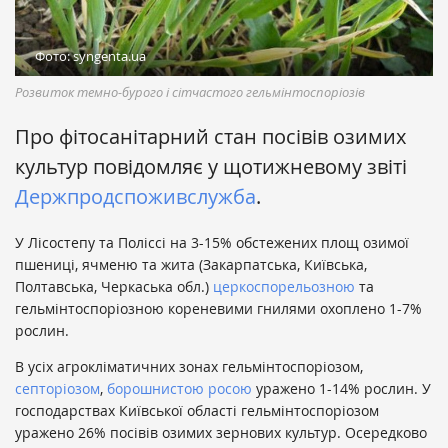
Фото: syngenta.ua
Розвиток темно-бурого і сітчастого гельмінтоспоріозів
Про фітосанітарний стан посівів озимих
культур повідомляє у щотижневому звіті
Держпродспоживслужба
.
У Лісостепу та Поліссі на 3-15% обстежених площ озимої
пшениці, ячменю та жита (Закарпатська, Київська,
Полтавська, Черкаська обл.)
церкоспорельозною
та
гельмінтоспоріозною кореневими гнилями охоплено 1-7%
рослин.
В усіх агрокліматичних зонах гельмінтоспоріозом,
септоріозом
,
борошнистою росою
уражено 1-14% рослин. У
господарствах Київської області гельмінтоспоріозом
уражено 26% посівів озимих зернових культур. Осередково