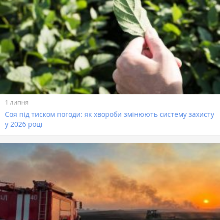
1 липня
Соя під тиском погоди: як хвороби змінюють систему захисту
у 2026 році