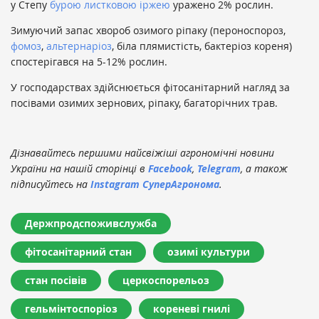
у Степу
бурою листковою іржею
уражено 2% рослин.
Зимуючий запас хвороб озимого ріпаку (пероноспороз,
фомоз
,
альтернаріоз
, біла плямистість, бактеріоз кореня)
спостерігався на 5-12% рослин.
У господарствах здійснюється фітосанітарний нагляд за
посівами озимих зернових, ріпаку, багаторічних трав.
Дізнавайтесь першими найсвіжіші агрономічні новини
України на нашій сторінці в
Facebook
,
Telegram
, а також
підписуйтесь на
Instagram СуперАгронома
.
Держпродспоживслужба
фітосанітарний стан
озимі культури
стан посівів
церкоспорельоз
гельмінтоспоріоз
кореневі гнилі