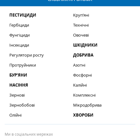
ПЕСТИЦИДИ
Круп’яні
Гербіциди
Технічні
Фунгіциди
Овочеві
Інсекциди
ШКІДНИКИ
Регулятори росту
ДОБРИВА
Протруйники
Азотні
БУР’ЯНИ
Фосфорні
НАСІННЯ
Калійні
Зернові
Комплексні
Зернобобові
Мікродобрива
Олійні
ХВОРОБИ
Ми в соціальних мережах