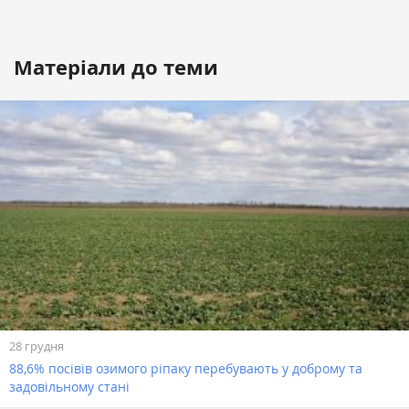
Матеріали до теми
28 грудня
88,6% посівів озимого ріпаку перебувають у доброму та
задовільному стані