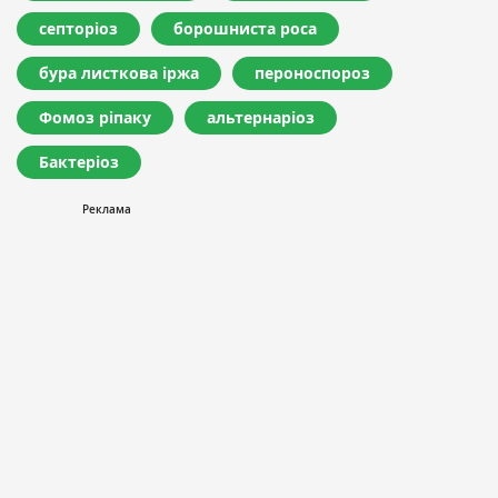
септоріоз
борошниста роса
бура листкова іржа
пероноспороз
Фомоз ріпаку
альтернаріоз
Бактеріоз