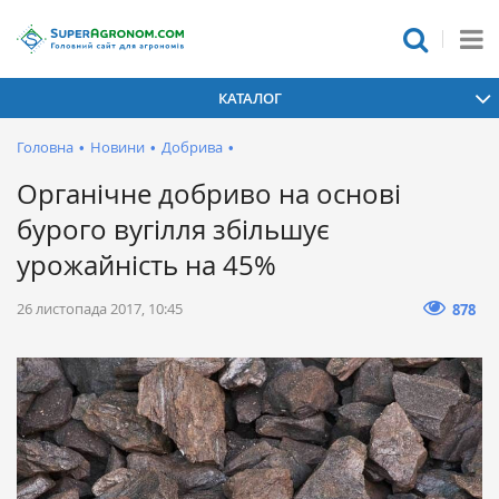
КАТАЛОГ
Головна
•
Новини
•
Добрива
•
Органічне добриво на основі
бурого вугілля збільшує
урожайність на 45%
26 листопада 2017, 10:45
878