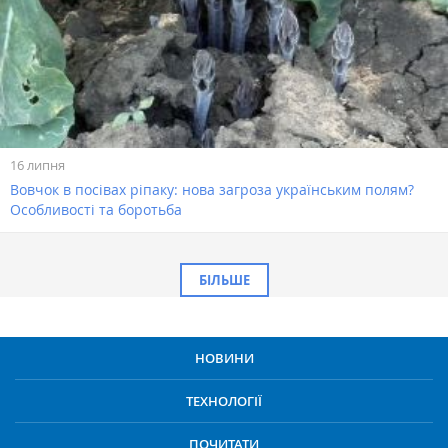
16 липня
Вовчок в посівах ріпаку: нова загроза українським полям?
Особливості та боротьба
БІЛЬШЕ
НОВИНИ
ТЕХНОЛОГІЇ
ПОЧИТАТИ