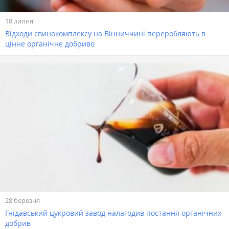
18 липня
Відходи свинокомплексу на Вінниччині переробляють в
цінне органічне добриво
28 березня
Гнідавський цукровий завод налагодив постання органічних
добрив