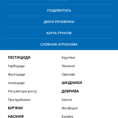
ПОДИВИТИСЬ
ДІЮЧІ РЕЧОВИНИ
КАРТА ҐРУНТІВ
СЛОВНИК АГРОНОМА
ПЕСТИЦИДИ
Круп’яні
Гербіциди
Технічні
Фунгіциди
Овочеві
Інсекциди
ШКІДНИКИ
Регулятори росту
ДОБРИВА
Протруйники
Азотні
БУР’ЯНИ
Фосфорні
НАСІННЯ
Калійні