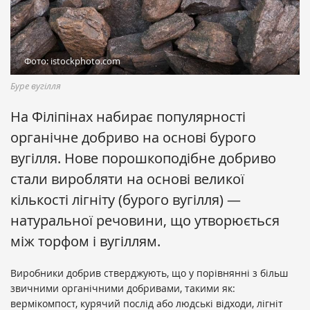
Фото: istockphoto.com
Буре вугілля
На Філіпінах набирає популярності
органічне добриво на основі бурого
вугілля. Нове порошкоподібне добриво
стали виробляти на основі великої
кількості лігніту (бурого вугілля) —
натуральної речовини, що утворюється
між торфом і вугіллям.
Виробники добрив стверджують, що у порівнянні з більш
звичними органічними добривами, такими як:
вермікомпост, курячий послід або людські відходи, лігніт