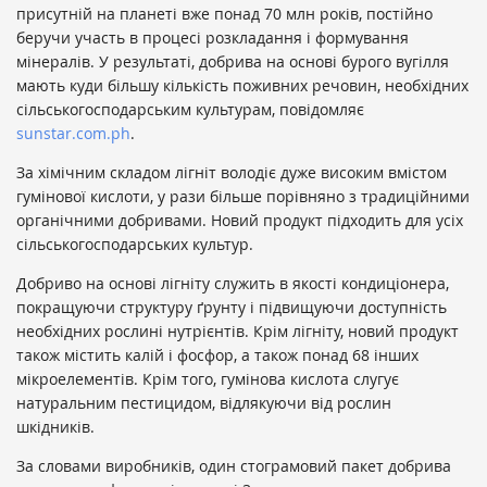
присутній на планеті вже понад 70 млн років, постійно
беручи участь в процесі розкладання і формування
мінералів. У результаті, добрива на основі бурого вугілля
мають куди більшу кількість поживних речовин, необхідних
сільськогосподарським культурам, повідомляє
sunstar.com.ph
.
За хімічним складом лігніт володіє дуже високим вмістом
гумінової кислоти, у рази більше порівняно з традиційними
органічними добривами. Новий продукт підходить для усіх
сільськогосподарських культур.
Добриво на основі лігніту служить в якості кондиціонера,
покращуючи структуру ґрунту і підвищуючи доступність
необхідних рослині нутрієнтів. Крім лігніту, новий продукт
також містить калій і фосфор, а також понад 68 інших
мікроелементів. Крім того, гумінова кислота слугує
натуральним пестицидом, відлякуючи від рослин
шкідників.
За словами виробників, один стограмовий пакет добрива