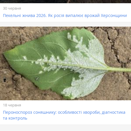
30 червня
Пекельні жнива 2026. Як росія випалює врожай Херсонщини
18 червня
Пероноспороз соняшнику: особливості хвороби, діагностика
та контроль