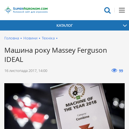
КАТАЛОГ
Головна
•
Новини
•
Техніка
•
Машина року Massey Ferguson
IDEAL
16 листопада 2017, 14:00
99