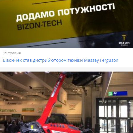
15 травня
Бізон-Тех став дистриб’ютором техніки Massey Ferguson