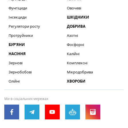
Фунгіциди
Овочеві
Інсекциди
ШКІДНИКИ
Регулятори росту
ДОБРИВА
Протруйники
Азотні
БУР’ЯНИ
Фосфорні
НАСІННЯ
Калійні
Зернові
Комплексні
Зернобобові
Мікродобрива
Олійні
ХВОРОБИ
Ми в соціальних мережах