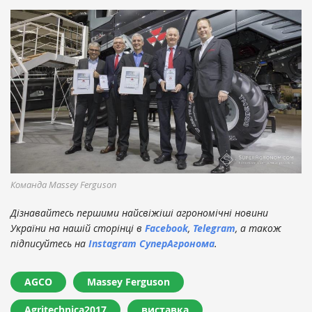
Команда Massey Ferguson
Дізнавайтесь першими найсвіжіші агрономічні новини
України на нашій сторінці в
Facebook
,
Telegram
, а також
підписуйтесь на
Instagram СуперАгронома
.
AGCO
Massey Ferguson
Agritechnica2017
виставка