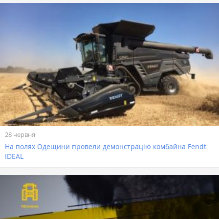
28 червня
На полях Одещини провели демонстрацію комбайна Fendt
IDEAL