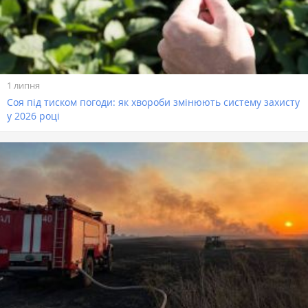
1 липня
Соя під тиском погоди: як хвороби змінюють систему захисту
у 2026 році