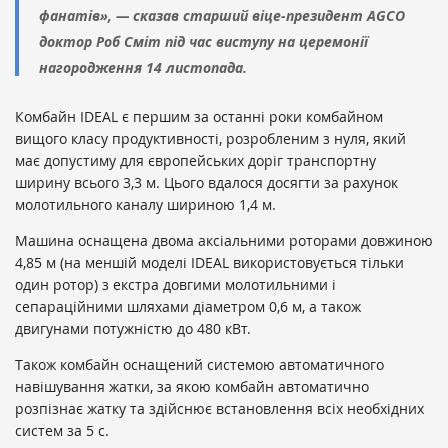
фанатів», — сказав старший віце-президент AGCO
доктор Роб Сміт під час виступу на церемонії
нагородження 14 листопада.
Комбайн IDEAL є першим за останні роки комбайном
вищого класу продуктивності, розробленим з нуля, який
має допустиму для європейських доріг транспортну
ширину всього 3,3 м. Цього вдалося досягти за рахунок
молотильного каналу шириною 1,4 м.
Машина оснащена двома аксіальними роторами довжиною
4,85 м (на меншій моделі IDEAL використовується тільки
один ротор) з екстра довгими молотильними і
сепараційними шляхами діаметром 0,6 м, а також
двигунами потужністю до 480 кВт.
Також комбайн оснащений системою автоматичного
навішування жатки, за якою комбайн автоматично
розпізнає жатку та здійснює встановлення всіх необхідних
систем за 5 с.