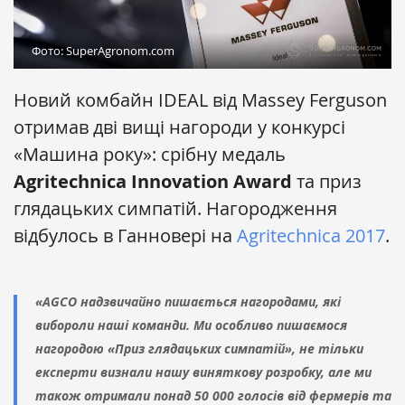
Фото: SuperAgronom.com
Новий комбайн IDEAL від Massey Ferguson
отримав дві вищі нагороди у конкурсі
«Машина року»: срібну медаль
Agritechnica Innovation Award
та приз
глядацьких симпатій. Нагородження
відбулось в Ганновері на
Agritechnica 2017
.
«AGCO надзвичайно пишається нагородами, які
вибороли наші команди. Ми особливо пишаємося
нагородою «Приз глядацьких симпатій», не тільки
експерти визнали нашу виняткову розробку, але ми
також отримали понад 50 000 голосів від фермерів та