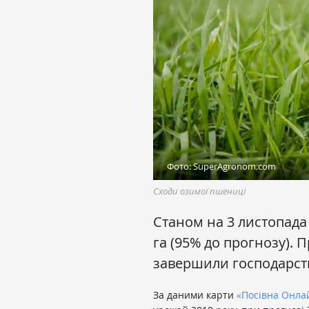
Фото: SuperAgronom.com
Сходи озимої пшениці
Станом на 3 листопада 
га (95% до прогнозу).
завершили господарств
За даними карти
«Посівна Онла