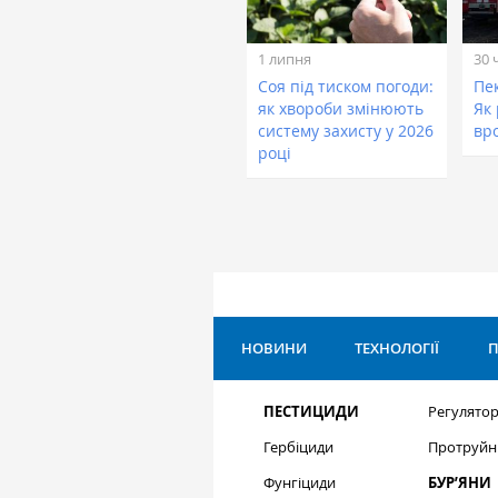
1 липня
30 
Соя під тиском погоди:
Пе
як хвороби змінюють
Як
систему захисту у 2026
вр
році
НОВИНИ
ТЕХНОЛОГІЇ
П
ПЕСТИЦИДИ
Регулятор
Гербіциди
Протруйн
Фунгіциди
БУР’ЯНИ