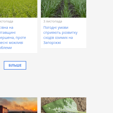
истопада
3 листопада
сівна на
Погодні умови
лтавщині
сприяють розвитку
вершена, проте
сходів озимих на
весні можливі
Запоріжжі
облеми
БІЛЬШЕ