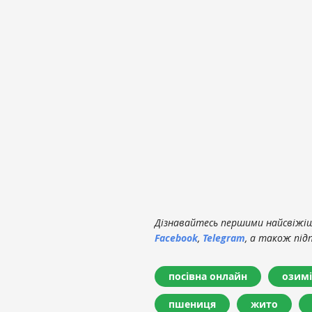
Дізнавайтесь першими найсвіжіші
Facebook
,
Telegram
, а також під
посівна онлайн
озимі
пшениця
жито