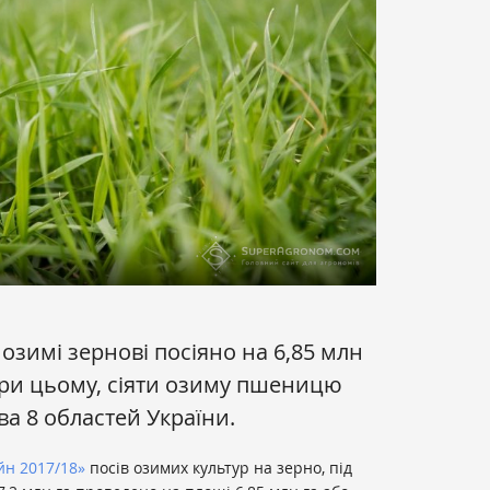
озимі зернові посіяно на 6,85 млн
 При цьому, сіяти озиму пшеницю
а 8 областей України.
йн 2017/18»
посів озимих культур на зерно, під