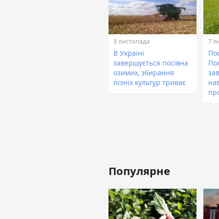
8 листопада
7 л
В Україні
По
завершується посівна
По
озимих, збирання
за
пізніх культур триває
на
пр
Популярне