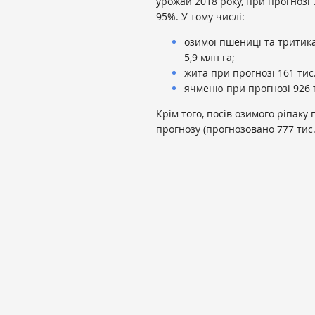
урожай 2018 року, при прогнозі 
95%. У тому числі:
озимої пшениці та тритика
5,9 млн га;
жита при прогнозі 161 тис. 
ячменю при прогнозі 926 ти
Крім того, посів озимого ріпаку
прогнозу (прогнозовано 777 тис. 