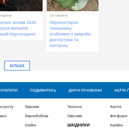
червня
18 червня
кельні жнива 2026.
Пероноспороз
 росія випалює
соняшнику:
ожай Херсонщини
особливості хвороби,
діагностика та
контроль
БІЛЬШЕ
ОЧИТАТИ
ПОДИВИТИСЬ
ДІЮЧІ РЕЧОВИНИ
КАРТА 
и росту
Зернові
Технічні
Азотні
ики
Зернобобові
Овочеві
Фосфорні
Олійні
ШКІДНИКИ
Калійні