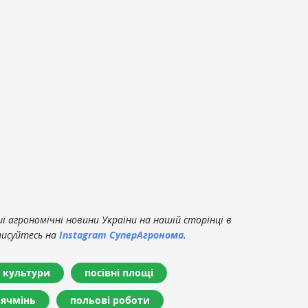
 агрономічні новини України на нашій сторінці в
писуйтесь на
Instagram СуперАгронома
.
 культури
посівні площі
ячмінь
польові роботи