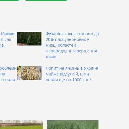
гібриди
Фузаріоз колоса охопив до
 після
20% площ зернових у
ів
низці областей
напередодні завершення
жнив
проблеми
Попит на ячмінь в Україні
 на
майже відсутній, ціни
ні впали
впали ще на 1000 грн/т