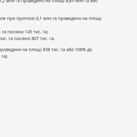
7,2 млн га проведено на площі 6,85 млн га або
ле при прогнозі 6,1 млн га проведено на площі
га посіяно 145 тис. га;
с. га посіяно 807 тис. га.
 проведено на площі 838 тис. га або 108% до
га).