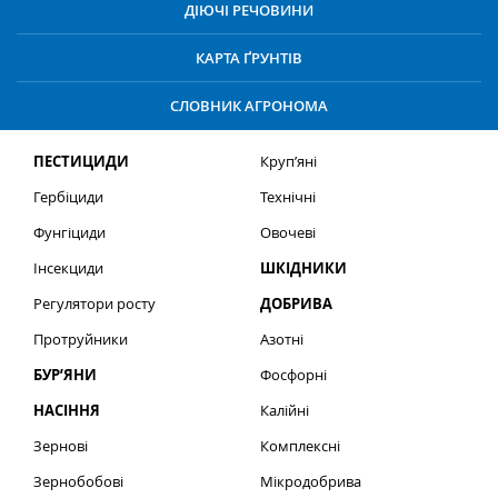
ДІЮЧІ РЕЧОВИНИ
КАРТА ҐРУНТІВ
СЛОВНИК АГРОНОМА
ПЕСТИЦИДИ
Круп’яні
Гербіциди
Технічні
Фунгіциди
Овочеві
Інсекциди
ШКІДНИКИ
Регулятори росту
ДОБРИВА
Протруйники
Азотні
БУР’ЯНИ
Фосфорні
НАСІННЯ
Калійні
Зернові
Комплексні
Зернобобові
Мікродобрива