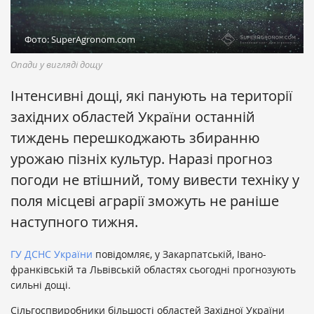
Фото: SuperAgronom.com
Опади у вигляді дощу
Інтенсивні дощі, які панують на території
західних областей України останній
тиждень перешкоджають збиранню
урожаю пізніх культур. Наразі прогноз
погоди не втішний, тому вивести техніку у
поля місцеві аграрії зможуть не раніше
наступного тижня.
ГУ ДСНС України
повідомляє, у Закарпатській, Івано-
франківській та Львівській областях сьогодні прогнозують
сильні дощі.
Сільгоспвиробники більшості областей Західної України