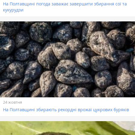
На Полтавщині погода заважає завершити збирання сої та
кукурудзи
24 жовтня
На Полтавщині збирають рекордні врожаї цукрових буряків