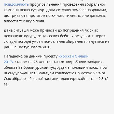
повідомляють
про уповільнення проведення збиральної
кампанії пізніх культур. Дана ситуація зумовлена ​​дощами,
що тривають протягом поточного тижня, що не дозволяє
вивести техніку в поля.
Дана ситуація може привести до погіршення якісних
показників кукурудзи та соєвих бобів. У результаті, через
складні погодні умови поновлення збирання планується не
раніше наступного тижня.
Нагадаємо, за даними проекту
«Урожай Онлайн
2017»
станом на 26 жовтня сільгоспвиробники західних
областей зібрали урожай кукурудзи з половини площ, при
цьому урожайність культури коливається в межах 6,5 т/га.
Сою зібрано з більшої частини площ (урожайність — 2,3 т/
га).