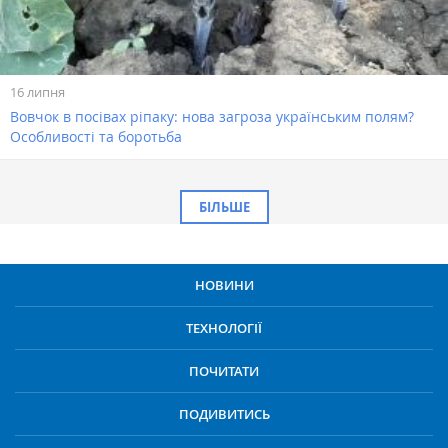
16 липня
Вовчок в посівах ріпаку: нова загроза українським полям?
Особливості та боротьба
БІЛЬШЕ
НОВИНИ
ТЕХНОЛОГІЇ
ПОЧИТАТИ
ПОДИВИТИСЬ