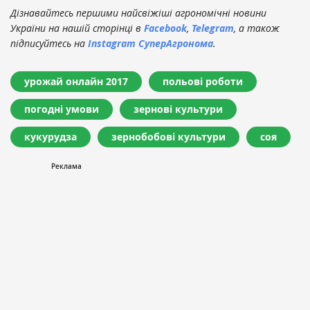
Дізнавайтесь першими найсвіжіші агрономічні новини
України на нашій сторінці в
Facebook
,
Telegram
, а також
підписуйтесь на
Instagram СуперАгронома
.
урожай онлайн 2017
польові роботи
погодні умови
зернові культури
кукурудза
зернобобові культури
соя