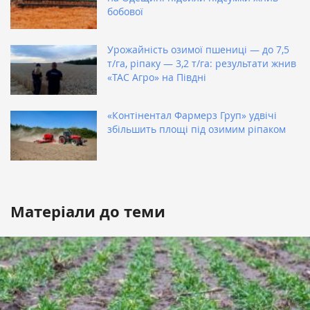
бобової
Урожайність озимої пшениці — до 7,5
т/га, ріпаку — 3,2 т/га: результати жнив
«ТАС Агро» на Півдні
«Контінентал Фармерз Груп» удвічі
збільшить площі під озимим ріпаком
Матеріали до теми