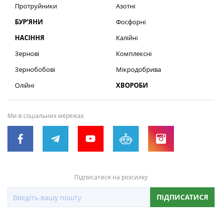
Протруйники
Азотні
БУР’ЯНИ
Фосфорні
НАСІННЯ
Калійні
Зернові
Комплексні
Зернобобові
Мікродобрива
Олійні
ХВОРОБИ
Ми в соціальних мережах
Підписатися на розсилку
ПІДПИСАТИСЯ