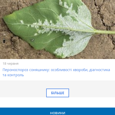
18 червня
Пероноспороз соняшнику: особливості хвороби, діагностика
та контроль
БІЛЬШЕ
НОВИНИ