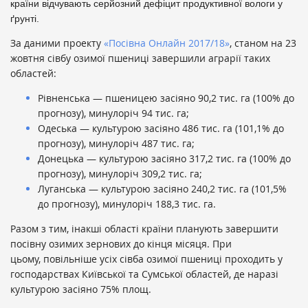
країни відчувають серйозний дефіцит продуктивної вологи у
ґрунті.
За даними проекту
«Посівна Онлайн 2017/18»
, станом на 23
жовтня сівбу озимої пшениці завершили аграрії таких
областей:
Рівненська — пшеницею засіяно 90,2 тис. га (100% до
прогнозу), минулоріч 94 тис. га;
Одеська — культурою засіяно 486 тис. га (101,1% до
прогнозу), минулоріч 487 тис. га;
Донецька — культурою засіяно 317,2 тис. га (100% до
прогнозу), минулоріч 309,2 тис. га;
Луганська — культурою засіяно 240,2 тис. га (101,5%
до прогнозу), минулоріч 188,3 тис. га.
Разом з тим, інакші області країни планують завершити
посівну озимих зернових до кінця місяця. При
цьому, повільніше усіх сівба озимої пшениці проходить у
господарствах Київської та Сумської областей, де наразі
культурою засіяно 75% площ.