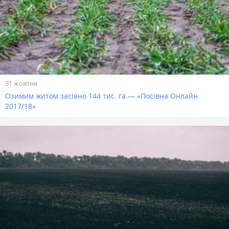
31 жовтня
Озимим житом засіяно 144 тис. га — «Посівна Онлайн
2017/18»