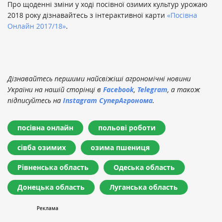
Про щоденні зміни у ході посівної озимих культур урожаю
2018 року дізнавайтесь з інтерактивної карти
«Посівна
Онлайн 2017/18»
.
Дізнавайтесь першими найсвіжіші агрономічні новини
України на нашій сторінці в
Facebook
,
Telegram
, а також
підписуйтесь на
Instagram СуперАгронома
.
посівна онлайн
польові роботи
сівба озимих
озима пшениця
Рівненська область
Одеська область
Донецька область
Луганська область