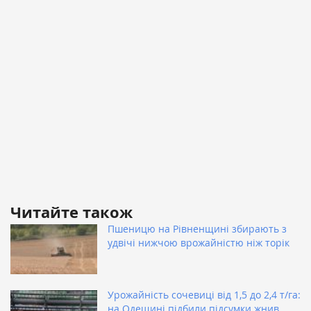
Читайте також
Пшеницю на Рівненщині збирають з
удвічі нижчою врожайністю ніж торік
Урожайність сочевиці від 1,5 до 2,4 т/га:
на Одещині підбили підсумки жнив