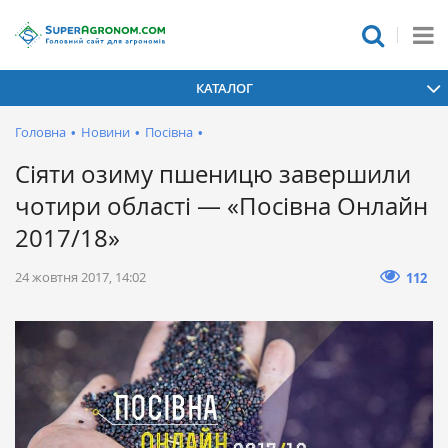
КАТАЛОГ
Головна
•
Новини
•
Посівна
•
Сіяти озиму пшеницю завершили
чотири області — «Посівна Онлайн
2017/18»
24 жовтня 2017, 14:02
112