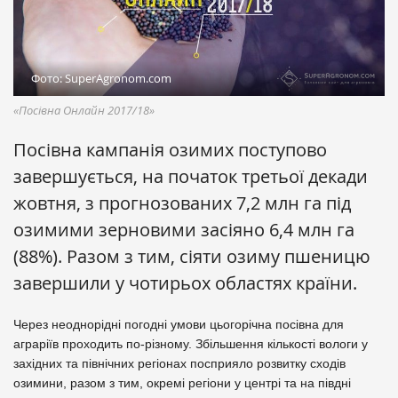
Фото: SuperAgronom.com
«Посівна Онлайн 2017/18»
Посівна кампанія озимих поступово
завершується, на початок третьої декади
жовтня, з прогнозованих 7,2 млн га під
озимими зерновими засіяно 6,4 млн га
(88%). Разом з тим, сіяти озиму пшеницю
завершили у чотирьох областях країни.
Через неоднорідні погодні умови цьогорічна посівна для
аграріїв проходить по-різному. Збільшення кількості вологи у
західних та північних регіонах посприяло розвитку сходів
озимини, разом з тим, окремі регіони у центрі та на півдні