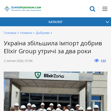
КАТАЛОГ
Головна
•
Новини
•
Добрива
•
Україна збільшила імпорт добрив
Elixir Group утричі за два роки
2 липня 2026, 07:06
123