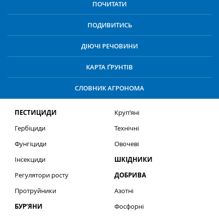
ПОЧИТАТИ
ПОДИВИТИСЬ
ДІЮЧІ РЕЧОВИНИ
КАРТА ҐРУНТІВ
СЛОВНИК АГРОНОМА
ПЕСТИЦИДИ
Круп’яні
Гербіциди
Технічні
Фунгіциди
Овочеві
Інсекциди
ШКІДНИКИ
Регулятори росту
ДОБРИВА
Протруйники
Азотні
БУР’ЯНИ
Фосфорні