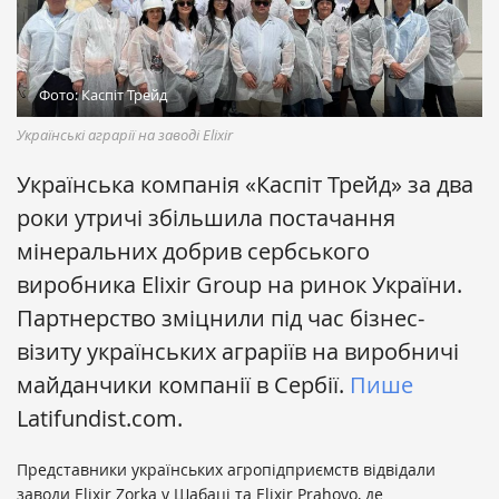
Фото: Каспіт Трейд
Українські аграрії на заводі Elixir
Українська компанія «Каспіт Трейд» за два
роки утричі збільшила постачання
мінеральних добрив сербського
виробника Elixir Group на ринок України.
Партнерство зміцнили під час бізнес-
візиту українських аграріїв на виробничі
майданчики компанії в Сербії.
Пише
Latifundist.com.
Представники українських агропідприємств відвідали
заводи Elixir Zorka у Шабаці та Elixir Prahovo, де