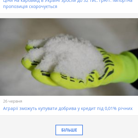
Ціни на карбамід в Україні зросли до 32 тис. грн/т: імпортна
пропозиція скорочується
26 червня
Аграрії зможуть купувати добрива у кредит під 0,01% річних
БІЛЬШЕ