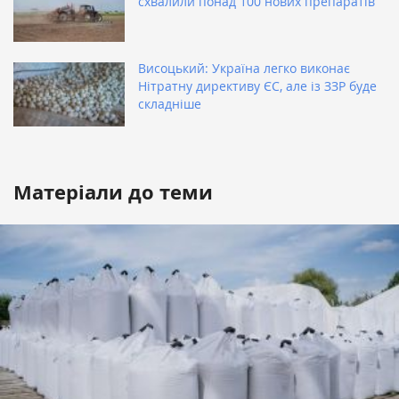
схвалили понад 100 нових препаратів
Висоцький: Україна легко виконає
Нітратну директиву ЄС, але із ЗЗР буде
складніше
Матеріали до теми