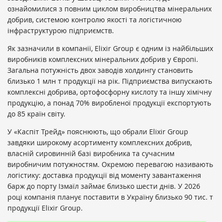
ознайомилися з повним циклом виробництва мінеральних
добрив, системою контролю якості та логістичною
інфраструктурою підприємств.
Як зазначили в компанії, Elixir Group є одним із найбільших
виробників комплексних мінеральних добрив у Європі.
Загальна потужність двох заводів холдингу становить
близько 1 млн т продукції на рік. Підприємства випускають
комплексні добрива, ортофосфорну кислоту та іншу хімічну
продукцію, а понад 70% виробленої продукції експортують
до 85 країн світу.
У «Каспіт Трейд» пояснюють, що обрали Elixir Group
завдяки широкому асортименту комплексних добрив,
власній сировинній базі виробника та сучасним
виробничим потужностям. Окремою перевагою називають
логістику: доставка продукції від моменту завантаження
барж до порту Ізмаїл займає близько шести днів. У 2026
році компанія планує поставити в Україну близько 90 тис. т
продукції Elixir Group.