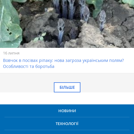
16 липня
Вовчок в посівах ріпаку: нова загроза українським полям?
Особливості та боротьба
БІЛЬШЕ
НОВИНИ
ТЕХНОЛОГІЇ