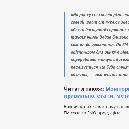
«На ринку сої спостерігаєт
соєвий шрот стимулює заво
обсяги доступної сировини
тижня ринок додав близько 
сигнал до зростання. По ГМ
орієнтиром для ринку є ріве
переробники можуть досягти
реалізується, це буде спр
обсягів», — зазначють анал
Читати також:
Монітори
правильно, етапи, мета
Водночас на експортному напря
ГМ соєю та ГМО-продукцією.