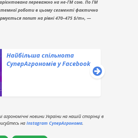
і орієнтована переважно на не-ГМ сою. По ГМ
истемної роботи в цьому сегменті фактично
ормується попит на рівні 470–475 $/т», —
Найбільша спільнота
СуперАгрономів у Facebook
 агрономічні новини України на нашій сторінці в
писуйтесь на
Instagram СуперАгронома
.