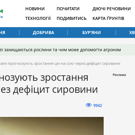
НОВИНИ
ПОЧИТАТИ
ДІЮЧІ РЕЧОВИНИ
ТЕХНОЛОГІЇ
ПОДИВИТИСЬ
КАРТА ҐРУНТІВ
НЯ
ДОБРИВА
БУР’ЯНИ
Х
 неї захищаються рослини та чим може допомогти агроном
раїні прогнозують зростання цін на сою через дефіцит сировини
гнозують зростання
рез дефіцит сировини
9942