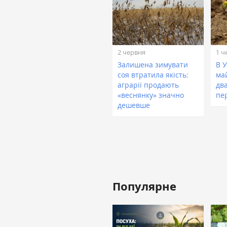
2 червня
1 ч
Залишена зимувати
В У
соя втратила якість:
май
аграрії продають
дв
«веснянку» значно
пе
дешевше
Популярне