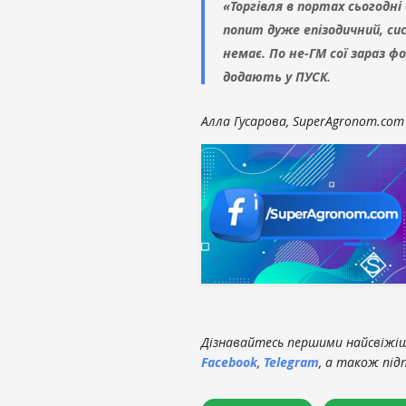
«Торгівля в портах сьогодн
попит дуже епізодичний, с
немає. По не-ГМ сої зараз ф
додають у ПУСК.
Алла Гусарова, SuperAgronom.com
Дізнавайтесь першими найсвіжіші
Facebook
,
Telegram
, а також під