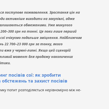
ься поступове пожвавлення. Зростання цін на
ди активніше виходити на закупівлі, адже
 залишаються обмеженими. Уже минулого
200–300 грн на тонні. Це поки лише перший
-сої очікуємо подальше зміцнення. Найближчим
нь 22 700–23 000 грн за тонну, якого
 вже у червні-липні. Якщо цей сценарій
иятливий момент для продажу накопичених
ітики.
нг посівів сої: як зробити
 обстежень та захист посівів
мку попит розподіляється нерівномірно між не-