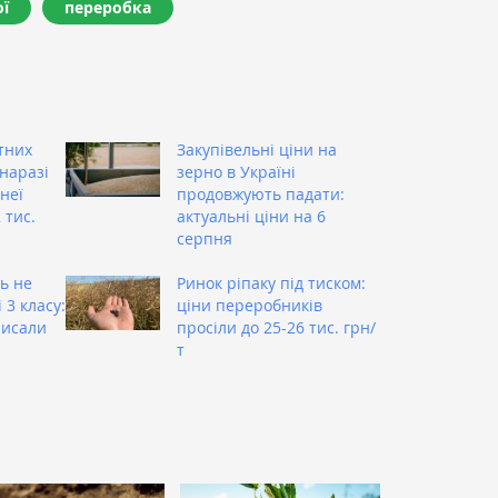
ї
переробка
тних
Закупівельні ціни на
наразі
зерно в Україні
 неї
продовжують падати:
 тис.
актуальні ціни на 6
и
серпня
ь не
Ринок ріпаку під тиском:
3 класу:
ціни переробників
писали
просіли до 25-26 тис. грн/
т