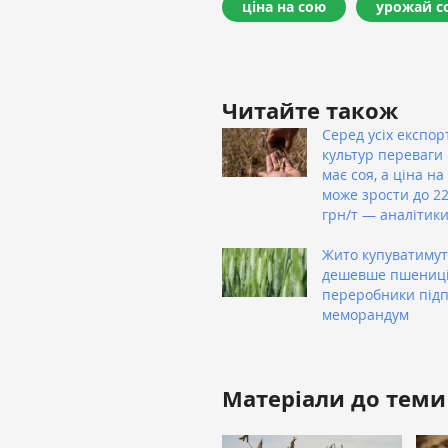
ціна на сою
урожай со
Читайте також
Серед усіх експор
культур переваги 
має соя, а ціна на
може зрости до 22
грн/т — аналітик
Жито купуватимут
дешевше пшениці 
переробники під
меморандум
Матеріали до теми