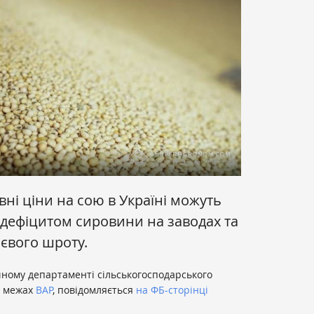
ні ціни на сою в Україні можуть
з дефіцитом сировини на заводах та
оєвого шроту.
чному департаменті сільськогосподарського
в межах
ВАР
, повідомляється
на ФБ-сторінці