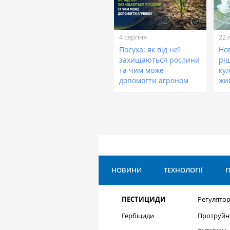
4 серпня
22 
Посуха: як від неї
Нов
захищаються рослини
рі
та чим може
кул
допомогти агроном
жи
НОВИНИ
ТЕХНОЛОГІЇ
П
ПЕСТИЦИДИ
Регулятор
Гербіциди
Протруйн