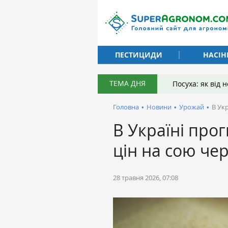
ПЕСТИЦИДИ
НАСІН
ТЕМА ДНЯ
Посуха: як від
Головна
•
Новини
•
Урожай
•
В Ук
В Україні про
цін на сою че
28 травня 2026, 07:08