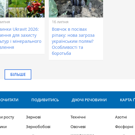
липня
16 липня
инки Ukravit 2026:
Вовчок в посівах
шення для захисту
ріпаку: нова загроза
ьтур і мінерального
українським полям?
влення
Особливості та
боротьба
БІЛЬШЕ
ОЧИТАТИ
ПОДИВИТИСЬ
ДІЮЧІ РЕЧОВИНИ
КАРТА 
и росту
Зернові
Технічні
Азотні
ики
Зернобобові
Овочеві
Фосфорні