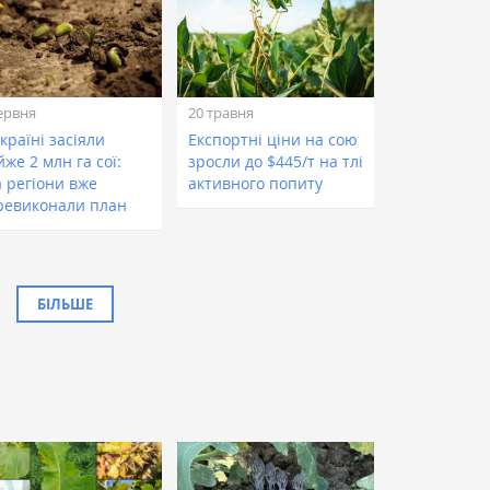
ервня
20 травня
країні засіяли
Експортні ціни на сою
же 2 млн га сої:
зросли до $445/т на тлі
а регіони вже
активного попиту
ревиконали план
БІЛЬШЕ