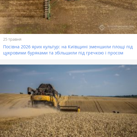
25 травня
Посівна 2026 ярих культур: на Київщині зменшили площі під
цукровими буряками та збільшили під гречкою і просом