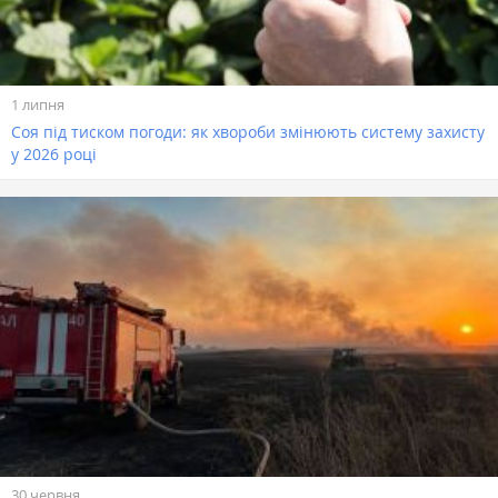
1 липня
Соя під тиском погоди: як хвороби змінюють систему захисту
у 2026 році
30 червня