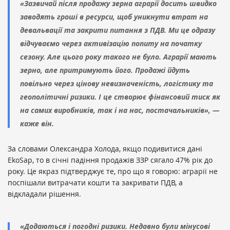
«Зазвичай після продажу зерна аграрії досить швидко
заводять гроші в ресурси, щоб уникнути втрат на
девальвації та закрити питання з ПДВ. Ми це одразу
відчуваємо через активізацію попиту на початку
сезону. Але цього року такого не було. Аграрії мають
зерно, але притримують його. Продажі йдуть
повільно через цінову невизначеність, логістику та
геополітичні ризики. І це створює фінансовий тиск як
на самих виробників, так і на нас, постачальників», —
каже він.
За словами Олександра Холода, якщо подивитися дані
EkoSap, то в січні падіння продажів ЗЗР сягало 47% рік до
року. Це якраз підтверджує те, про що я говорю: аграрії не
поспішали витрачати кошти та закривати ПДВ, а
відкладали рішення.
«Додаються і погодні ризики. Недавно були мінусові