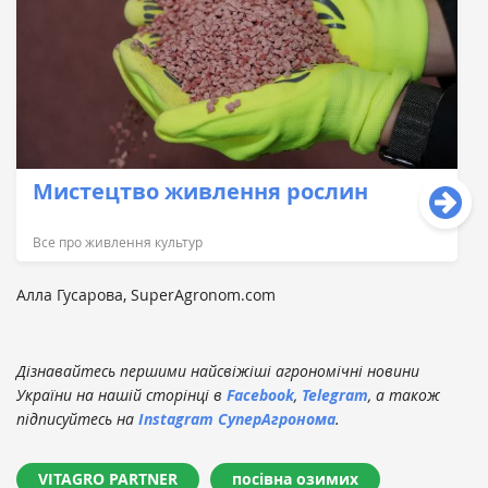
Мистецтво живлення рослин
Все про живлення культур
Алла Гусарова, SuperAgronom.com
Дізнавайтесь першими найсвіжіші агрономічні новини
України на нашій сторінці в
Facebook
,
Telegram
, а також
підписуйтесь на
Instagram СуперАгронома
.
VITAGRO PARTNER
посівна озимих