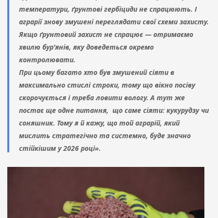
температури, ґрунтові гербіциди не спрацюють. І
аграрії знову змушені переглядати свої схеми захисту.
Якщо ґрунтовий захист не спрацює — отримаємо
хвилю бур’янів, яку доведеться окремо
контролювати.
При цьому багато хто був змушений сіяти в
максимально стислі строки, тому що вікно посіву
скорочується і треба ловити вологу. А тут же
постає ще одне питання, що саме сіяти: кукурудзу чи
соняшник. Тому я й кажу, що той аграрій, який
мислить стратегічно та системно, буде значно
стійкішим у 2026 році».