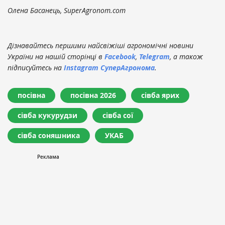
Олена Басанець, SuperAgronom.com
Дізнавайтесь першими найсвіжіші агрономічні новини
України на нашій сторінці в
Facebook
,
Telegram
, а також
підписуйтесь на
Instagram СуперАгронома
.
посівна
посівна 2026
сівба ярих
сівба кукурудзи
сівба сої
сівба соняшника
УКАБ