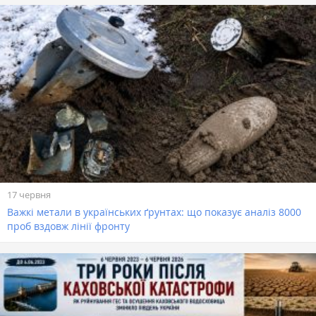
17 червня
Важкі метали в українських ґрунтах: що показує аналіз 8000
проб вздовж лінії фронту