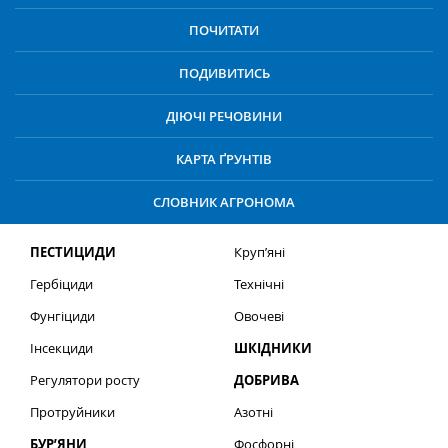
ПОЧИТАТИ
ПОДИВИТИСЬ
ДІЮЧІ РЕЧОВИНИ
КАРТА ҐРУНТІВ
СЛОВНИК АГРОНОМА
ПЕСТИЦИДИ
Круп’яні
Гербіциди
Технічні
Фунгіциди
Овочеві
Інсекциди
ШКІДНИКИ
Регулятори росту
ДОБРИВА
Протруйники
Азотні
БУР’ЯНИ
Фосфорні