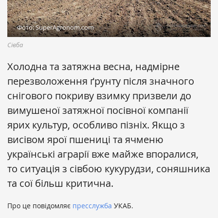
Фото: SuperAgronom.com
Сівба
Холодна та затяжна весна, надмірне
перезволоження ґрунту після значного
снігового покриву взимку призвели до
вимушеної затяжної посівної компанії
ярих культур, особливо пізніх. Якщо з
висівом ярої пшениці та ячменю
українські аграрії вже майже впоралися,
то ситуація з сівбою кукурудзи, соняшника
та сої більш критична.
Про це повідомляє
пресслужба
УКАБ.