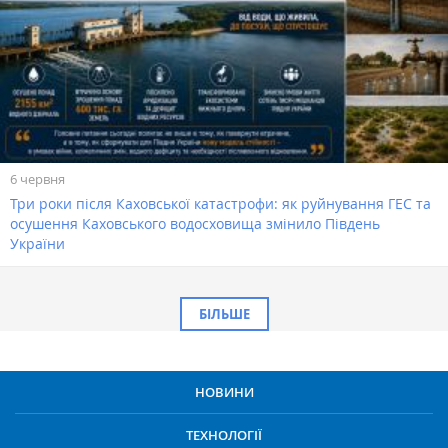
6 червня
Три роки після Каховської катастрофи: як руйнування ГЕС та
осушення Каховського водосховища змінило Південь
України
БІЛЬШЕ
НОВИНИ
ТЕХНОЛОГІЇ