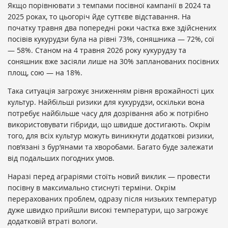
Якщо порівнювати з темпами посівної кампанії в 2024 та
2025 роках, то цьогоріч йде суттєве відставання. На
початку травня два попередні роки частка вже здійснених
посівів кукурудзи була на рівні 73%, соняшника — 72%, сої
— 58%. Станом на 4 травня 2026 року кукурудзу та
соняшник вже засіяли лише на 30% запланованих посівних
площ, сою — на 18%.
Така ситуація загрожує зниженням рівня врожайності цих
культур. Найбільші ризики для кукурудзи, оскільки вона
потребує найбільше часу для дозрівання або ж потрібно
використовувати гібриди, що швидше достигають. Окрім
того, для всіх культур можуть виникнути додаткові ризики,
пов’язані з бур’янами та хворобами. Багато буде залежати
від подальших погодних умов.
Наразі перед аграріями стоїть новий виклик — провести
посівну в максимально стиснуті терміни. Окрім
перерахованих проблем, одразу після низьких температур
дуже швидко прийшли високі температури, що загрожує
додатковій втраті вологи.