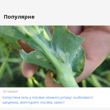
Популярне
18 червня
Капустяна міль у посівах озимого ріпаку: особливості
шкідника, моніторинг посівів, захист