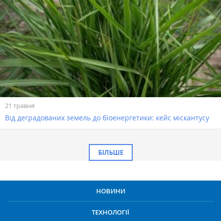
21 травня
Від деградованих земель до біоенергетики: кейс міскантусу
БІЛЬШЕ
НОВИНИ
ТЕХНОЛОГІЇ