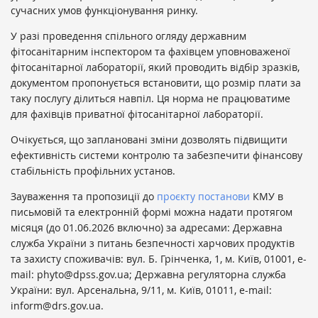
сучасних умов функціонування ринку.
У разі проведення спільного огляду державним
фітосанітарним інспектором та фахівцем уповноваженої
фітосанітарної лабораторії, який проводить відбір зразків,
документом пропонується встановити, що розмір плати за
таку послугу ділиться навпіл. Ця норма не працюватиме
для фахівців приватної фітосанітарної лабораторії.
Очікується, що заплановані зміни дозволять підвищити
ефективність системи контролю та забезпечити фінансову
стабільність профільних установ.
Зауваження та пропозиції до
проєкту постанови
КМУ в
письмовій та електронній формі можна надати протягом
місяця (до 01.06.2026 включно) за адресами: Державна
служба України з питань безпечності харчових продуктів
та захисту споживачів: вул. Б. Грінченка, 1, м. Київ, 01001, е-
mail: phyto@dpss.gov.ua; Державна регуляторна служба
України: вул. Арсенальна, 9/11, м. Київ, 01011, е-mail:
inform@drs.gov.ua.