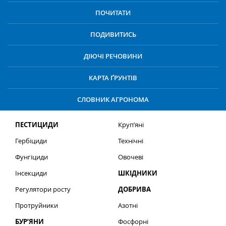
ПОЧИТАТИ
ПОДИВИТИСЬ
ДІЮЧІ РЕЧОВИНИ
КАРТА ҐРУНТІВ
СЛОВНИК АГРОНОМА
ПЕСТИЦИДИ
Круп’яні
Гербіциди
Технічні
Фунгіциди
Овочеві
Інсекциди
ШКІДНИКИ
Регулятори росту
ДОБРИВА
Протруйники
Азотні
БУР’ЯНИ
Фосфорні