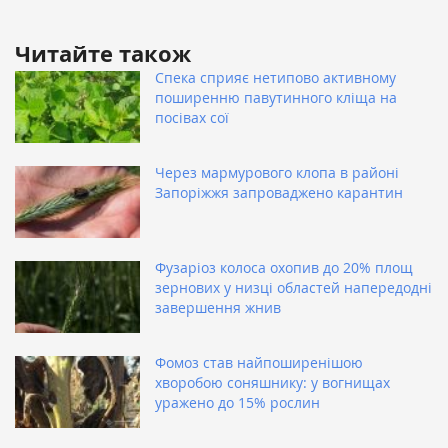
Читайте також
Спека сприяє нетипово активному
поширенню павутинного кліща на
посівах сої
Через мармурового клопа в районі
Запоріжжя запроваджено карантин
Фузаріоз колоса охопив до 20% площ
зернових у низці областей напередодні
завершення жнив
Фомоз став найпоширенішою
хворобою соняшнику: у вогнищах
уражено до 15% рослин