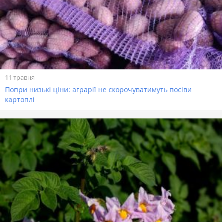
11 травня
Попри низькі ціни: аграрії не скорочуватимуть посіви
картоплі