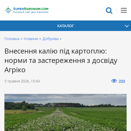
КАТАЛОГ
Головна
•
Новини
•
Добрива
•
Внесення калію під картоплю:
норми та застереження з досвіду
Агріко
5 травня 2026, 15:43
233