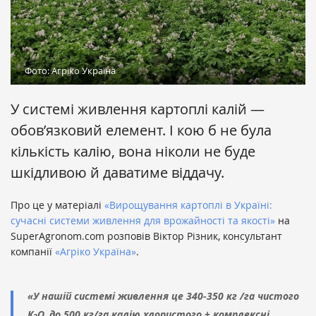
Фото: Агріко Україна
У системі живлення картоплі калій —
обов’язковий елемент. І кою б не була
кількість калію, вона ніколи не буде
шкідливою й даватиме віддачу.
Про це у матеріалі
«Вирощування картоплі в Україні:
сучасні системи живлення для врожайності та якості»
на
SuperAgronom.com розповів Віктор Різник, консультант
компанії
«Агріко Україна»
.
«У нашій системі живлення це 340-350 кг /га чистого
К
О, до 500 кг/га калію хлористого + комплексні