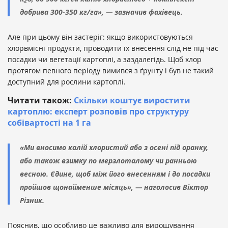
2
добрива 300-350 кг/га», — зазначив фахівець.
Але при цьому він застеріг: якщо використовуються
хлорвмісні продукти, проводити їх внесення слід не під час
посадки чи вегетації картоплі, а заздалегідь. Щоб хлор
протягом певного періоду вимився з ґрунту і був не такий
доступний для рослини картоплі.
Читати також:
Скільки коштує виростити
картоплю: експерт розповів про структуру
собівартості на 1 га
«Ми вносимо калій хлористий або з осені під оранку,
або також взимку по мерзлоталому чи ранньою
весною. Єдине, щоб між його внесенням і до посадки
пройшов щонайменше місяць», — наголосив Віктор
Різник.
Пояснив, що особливо це важливо для вирощування