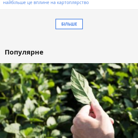
найбільше це вплине на картоплярство
БІЛЬШЕ
Популярне