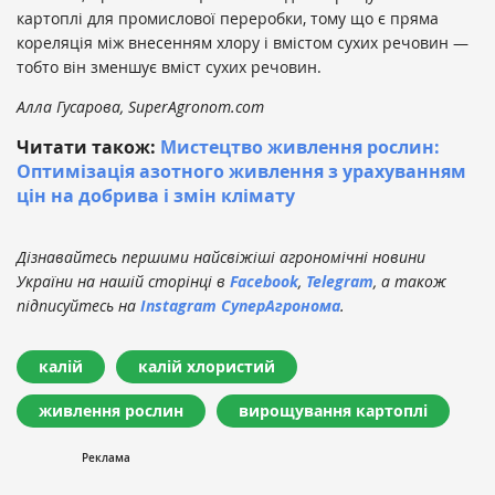
картоплі для промислової переробки, тому що є пряма
кореляція між внесенням хлору і вмістом сухих речовин —
тобто він зменшує вміст сухих речовин.
Алла Гусарова, SuperAgronom.com
Читати також:
Мистецтво живлення рослин:
Оптимізація азотного живлення з урахуванням
цін на добрива і змін клімату
Дізнавайтесь першими найсвіжіші агрономічні новини
України на нашій сторінці в
Facebook
,
Telegram
, а також
підписуйтесь на
Instagram СуперАгронома
.
калій
калій хлористий
живлення рослин
вирощування картоплі