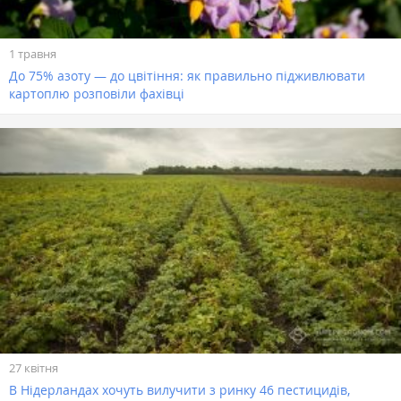
1 травня
До 75% азоту — до цвітіння: як правильно підживлювати
картоплю розповіли фахівці
27 квітня
В Нідерландах хочуть вилучити з ринку 46 пестицидів,