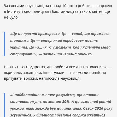
За словами науковиці, за понад 10 років роботи зі спаржею
в Інституті овочівництва і баштанництва такого квітня ще
не було.
«Це не просто приморозки. Це — холод, що тримався
тижнями. Це — вітер, який «пробивав» навіть
укриття. Це −5…−7 °C у момент, коли культура мала
стартувати», — зазначила Тетяна Івченко.
Навіть ті господарства, які зробили все «за технологією» —
вкривали, захищали, інвестували — не змогли повністю
врятувати врожай, наголосила науковиця.
«І найболючіше: ми вже розуміємо, що втрати
становитимуть не менше 30%. А це саме той ранній
урожай, який завжди був найціннішим. Сезон 2026 року
зсувається. У більшості регіонів спаржа з’явиться