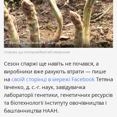
Фото: Тетяна Івченко / Facebook
Спаржа, що постраждала від заморозків
Сезон спаржі ще навіть не почався, а
виробники вже рахують втрати — пише
на
своїй сторінці в мережі Facebook
Тетяна
Івченко, д. с.-г. наук, завідувачка
лабораторії генетики, генетичних ресурсів
та біотехнології Інституту овочівництва і
баштанництва НААН.