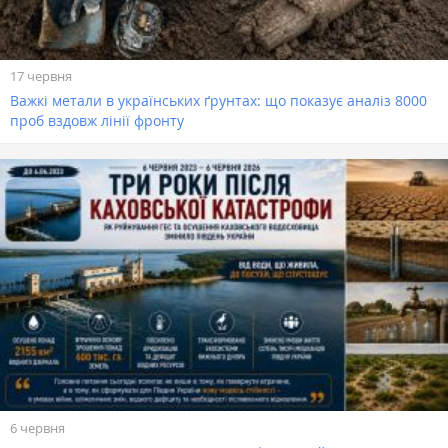
17 червня
Важкі метали в українських ґрунтах: що показує аналіз 8000
проб вздовж лінії фронту
6 червня