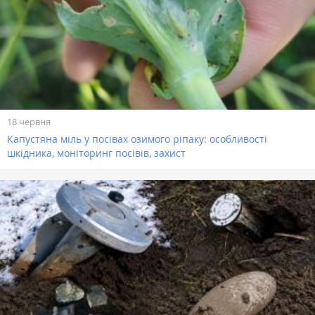
18 червня
Капустяна міль у посівах озимого ріпаку: особливості
шкідника, моніторинг посівів, захист