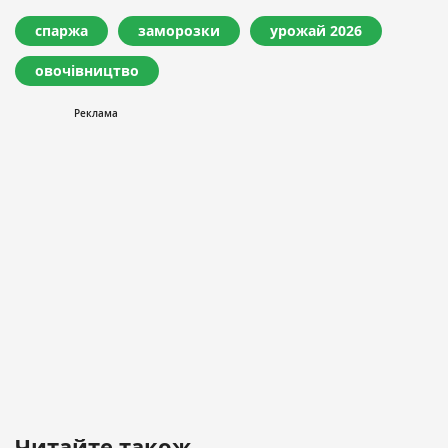
спаржа
заморозки
урожай 2026
овочівництво
Читайте також