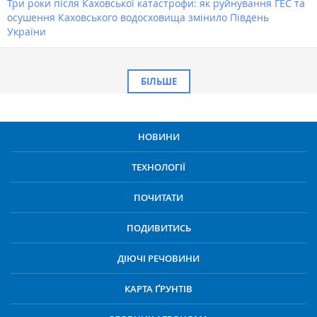
Три роки після Каховської катастрофи: як руйнування ГЕС та
осушення Каховського водосховища змінило Південь
України
БІЛЬШЕ
НОВИНИ
ТЕХНОЛОГІЇ
ПОЧИТАТИ
ПОДИВИТИСЬ
ДІЮЧІ РЕЧОВИНИ
КАРТА ҐРУНТІВ