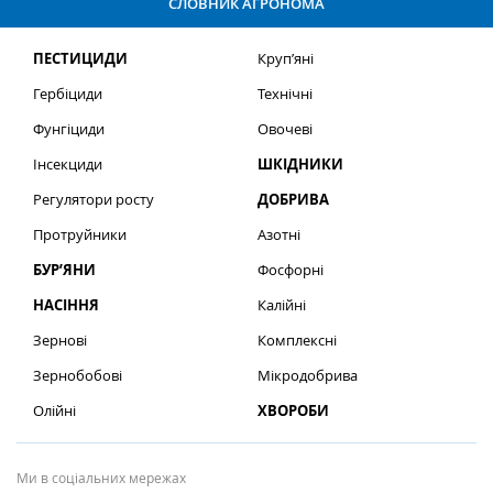
СЛОВНИК АГРОНОМА
ПЕСТИЦИДИ
Круп’яні
Гербіциди
Технічні
Фунгіциди
Овочеві
Інсекциди
ШКІДНИКИ
Регулятори росту
ДОБРИВА
Протруйники
Азотні
БУР’ЯНИ
Фосфорні
НАСІННЯ
Калійні
Зернові
Комплексні
Зернобобові
Мікродобрива
Олійні
ХВОРОБИ
Ми в соціальних мережах