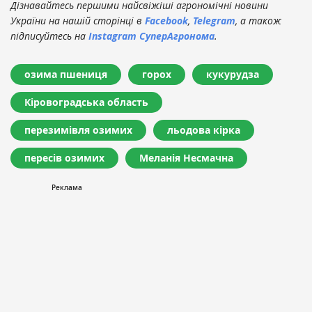
Дізнавайтесь першими найсвіжіші агрономічні новини
України на нашій сторінці в
Facebook
,
Telegram
, а також
підписуйтесь на
Instagram СуперАгронома
.
озима пшениця
горох
кукурудза
Кіровоградська область
перезимівля озимих
льодова кірка
пересів озимих
Меланія Несмачна