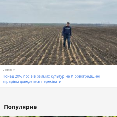
7 квітня
Понад 20% посівів озимих культур на Кіровоградщині
аграріям доведеться пересівати
Популярне