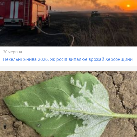
30 червня
Пекельні жнива 2026. Як росія випалює врожай Херсонщини