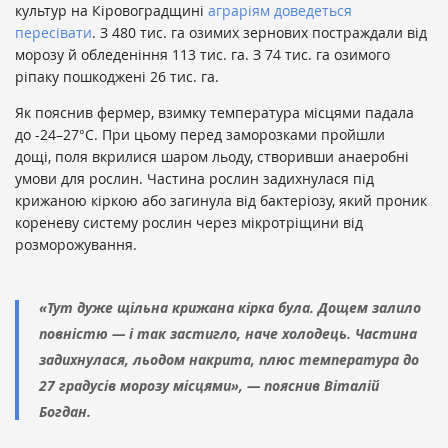
культур на Кіровоградщині
аграріям доведеться
пересівати
. З 480 тис. га озимих зернових постраждали від
морозу й обледеніння 113 тис. га. З 74 тис. га озимого
ріпаку пошкоджені 26 тис. га.
Як пояснив фермер, взимку температура місцями падала
до -24–27°C. При цьому перед заморозками пройшли
дощі, поля вкрилися шаром льоду, створивши анаеробні
умови для рослин. Частина рослин задихнулася під
крижаною кіркою або загинула від бактеріозу, який проник
кореневу систему рослин через мікротріщини від
розморожування.
«Тут дуже щільна крижана кірка була. Дощем залило
повністю — і так застигло, наче холодець. Частина
задихнулася, льодом накрита, плюс температура до
27 градусів морозу місцями», — пояснив Віталій
Богдан.