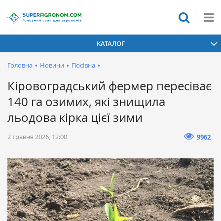
КАТАЛОГ
Головна
•
Новини
•
Посівна
•
Кіровоградський фермер пересіває
140 га озимих, які знищила
льодова кірка цієї зими
2 травня 2026, 12:00
9962