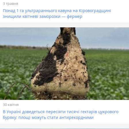
3 травня
Понад 1 га ультрараннього кавуна на Кіровоградщині
знищили квітневі заморозки — фермер
30 квітня
В Україні доведеться пересіяти тисячі гектарів цукрового
буряку: площі можуть стати антирекордними