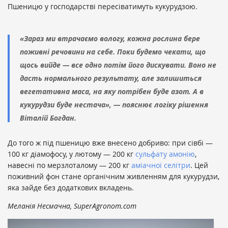
Пшеницю у господарстві пересіватимуть кукурудзою.
«Зараз ми втрачаємо вологу, кожна рослина бере
поживні речовини на себе. Поки будемо чекати, що
щось вийде — все одно потім його дискувати. Воно не
дасть нормального результату, але залишиться
вегетативна маса, на яку потрібен буде азот. А в
кукурудзи буде нестача», — пояснює логіку рішення
Віталій Богдан.
До того ж під пшеницю вже внесено добриво: при сівбі —
100 кг діамофосу, у лютому — 200 кг
сульфату амонію
,
навесні по мерзлоталому — 200 кг
аміачної селітри
. Цей
поживний фон стане органічним живленням для кукурудзи,
яка зайде без додаткових вкладень.
Меланія Несмачна, SuperAgronom.com