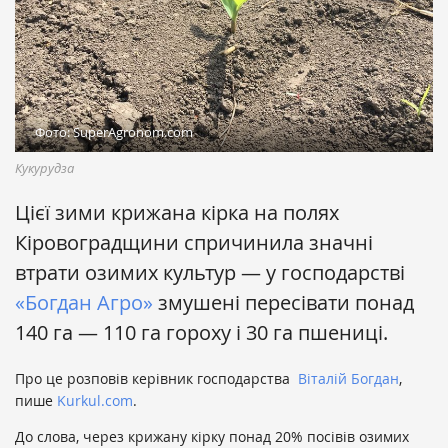
Фото: SuperAgronom.com
Кукурудза
Цієї зими крижана кірка на полях
Кіровоградщини спричинила значні
втрати озимих культур — у господарстві
«Богдан Агро»
змушені пересівати понад
140 га — 110 га гороху і 30 га пшениці.
Про це розповів керівник господарства
Віталій Богдан
,
пише
Kurkul.com
.
До слова, через крижану кірку понад 20% посівів озимих