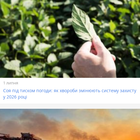
1 липня
Соя під тиском погоди: як хвороби змінюють систему захисту
у 2026 році