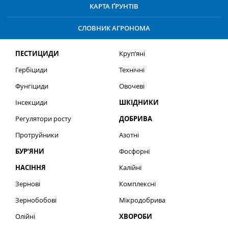
КАРТА ҐРУНТІВ
СЛОВНИК АГРОНОМА
ПЕСТИЦИДИ
Круп’яні
Гербіциди
Технічні
Фунгіциди
Овочеві
Інсекциди
ШКІДНИКИ
Регулятори росту
ДОБРИВА
Протруйники
Азотні
БУР’ЯНИ
Фосфорні
НАСІННЯ
Калійні
Зернові
Комплексні
Зернобобові
Мікродобрива
Олійні
ХВОРОБИ