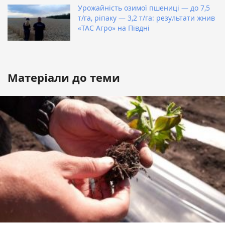
Урожайність озимої пшениці — до 7,5
т/га, ріпаку — 3,2 т/га: результати жнив
«ТАС Агро» на Півдні
Матеріали до теми