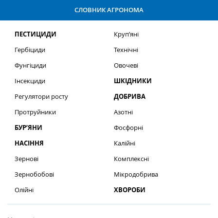
СЛОВНИК АГРОНОМА
ПЕСТИЦИДИ
Круп’яні
Гербіциди
Технічні
Фунгіциди
Овочеві
Інсекциди
ШКІДНИКИ
Регулятори росту
ДОБРИВА
Протруйники
Азотні
БУР’ЯНИ
Фосфорні
НАСІННЯ
Калійні
Зернові
Комплексні
Зернобобові
Мікродобрива
Олійні
ХВОРОБИ