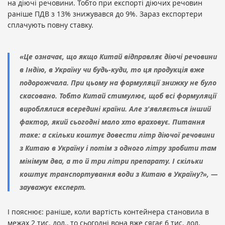
на діючі речовини. Тобто при експорті діючих речовин
раніше ПДВ з 13% знижувався до 9%. Зараз експортери
сплачують повну ставку.
«Це означає, що якщо Китай відправляє діючі речовини
в Індію, в Україну чи будь-куди, то ця продукція вже
подорожчала. При цьому на формуляції знижку не було
скасовано. Тобто Китай стимулює, щоб всі формуляції
вироблялися всередині країни. Але з'являється інший
фактор, який сьогодні мало хто враховує. Питання
таке: а скільки коштує довести літр діючої речовини
з Китаю в Україну і потім з одного літру зробити там
мінімум два, а то й три літри препарату. І скільки
коштує транспортування води з Китаю в Україну?», —
зауважує експерт.
І пояснює: раніше, коли вартість контейнера становила в
межах 2 тис. дол., то сьогодні вона вже сягає 6 тис. дол.