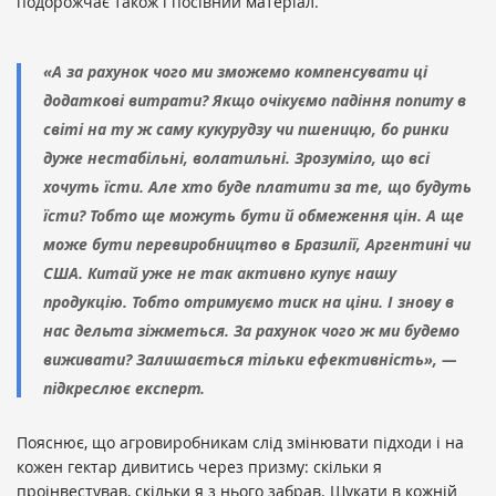
подорожчає також і посівний матеріал.
«А за рахунок чого ми зможемо компенсувати ці
додаткові витрати? Якщо очікуємо падіння попиту в
світі на ту ж саму кукурудзу чи пшеницю, бо ринки
дуже нестабільні, волатильні. Зрозуміло, що всі
хочуть їсти. Але хто буде платити за те, що будуть
їсти? Тобто ще можуть бути й обмеження цін. А ще
може бути перевиробництво в Бразилії, Аргентині чи
США. Китай уже не так активно купує нашу
продукцію. Тобто отримуємо тиск на ціни. І знову в
нас дельта зіжметься. За рахунок чого ж ми будемо
виживати? Залишається тільки ефективність», —
підкреслює експерт.
Пояснює, що агровиробникам слід змінювати підходи і на
кожен гектар дивитись через призму: скільки я
проінвестував, скільки я з нього забрав. Шукати в кожній