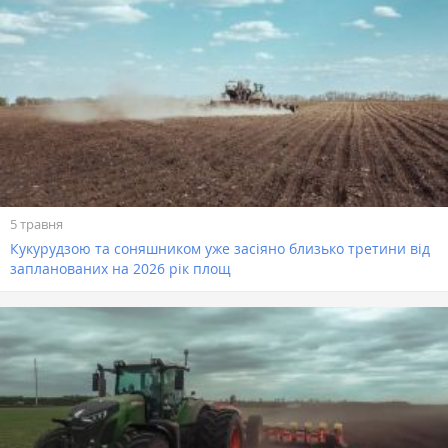
5 травня
Кукурудзою та соняшником уже засіяно близько третини від
запланованих на 2026 рік площ