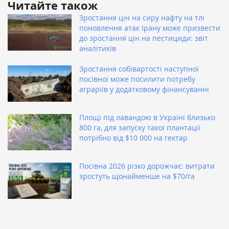
Читайте також
Зростання цін на сиру нафту на тлі
поновлення атак Ірану може призвести
до зростання цін на пестициди: звіт
аналітиків
Зростання собівартості наступної
посівної може посилити потребу
аграріїв у додатковому фінансуванні
Площі під лавандою в Україні близько
800 га, для запуску такої плантації
потрібно від $10 000 на гектар
Посівна 2026 різко дорожчає: витрати
зростуть щонайменше на $70/га