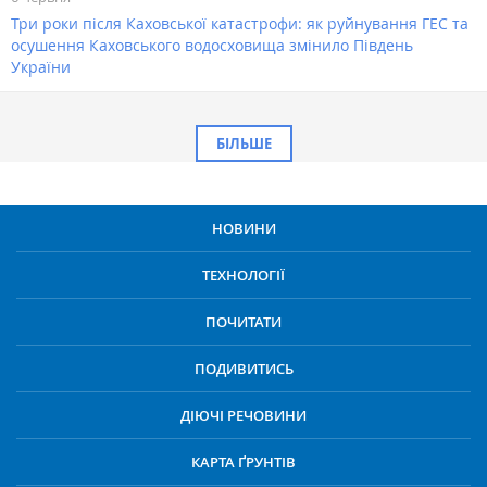
Три роки після Каховської катастрофи: як руйнування ГЕС та
осушення Каховського водосховища змінило Південь
України
БІЛЬШЕ
НОВИНИ
ТЕХНОЛОГІЇ
ПОЧИТАТИ
ПОДИВИТИСЬ
ДІЮЧІ РЕЧОВИНИ
КАРТА ҐРУНТІВ