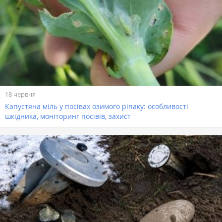
18 червня
Капустяна міль у посівах озимого ріпаку: особливості
шкідника, моніторинг посівів, захист