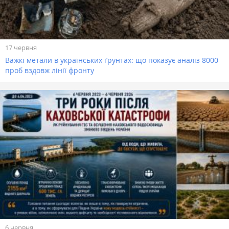
17 червня
Важкі метали в українських ґрунтах: що показує аналіз 8000
проб вздовж лінії фронту
6 червня