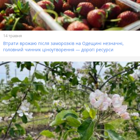
14 травня
Втрати врожаю після заморозків на Одещині незначні,
головний чинник ціноутворення — дорогі ресурси