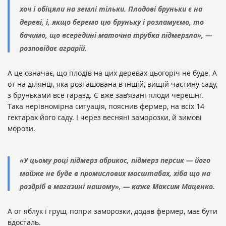
хоч і обіцяли на землі тільки. Плодові бруньки є на
дереві, і, якщо беремо цю бруньку і розламуємо, то
бачимо, що всередині маточна трубка підмерзла», —
розповідає аграрій.
А це означає, що плодів на цих деревах цьогоріч не буде. А
от на ділянці, яка розташована в іншій, вищій частину саду,
з бруньками все гаразд. Є вже зав’язані плоди черешні.
Така нерівномірна ситуація, пояснив фермер, на всіх 14
гектарах його саду.
І через весняні заморозки, й зимові
морози.
«У цьому році підмерз абрикос, підмерз персик — його
майже не буде в промислових масштабах, хіба що на
роздріб в магазині нашому», — каже Максим Маценко.
А от яблук і груш, попри заморозки, додав фермер, має бути
вдосталь.