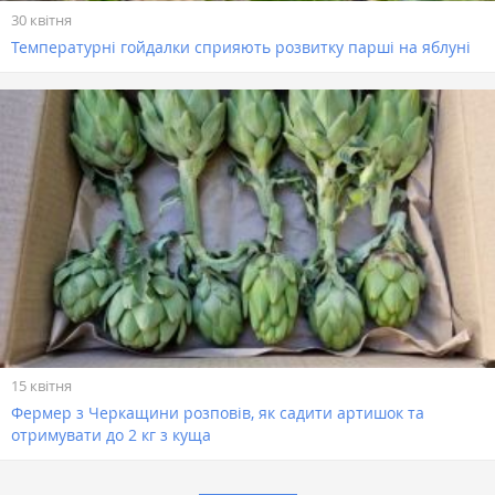
30 квітня
Температурні гойдалки сприяють розвитку парші на яблуні
15 квітня
Фермер з Черкащини розповів, як садити артишок та
отримувати до 2 кг з куща