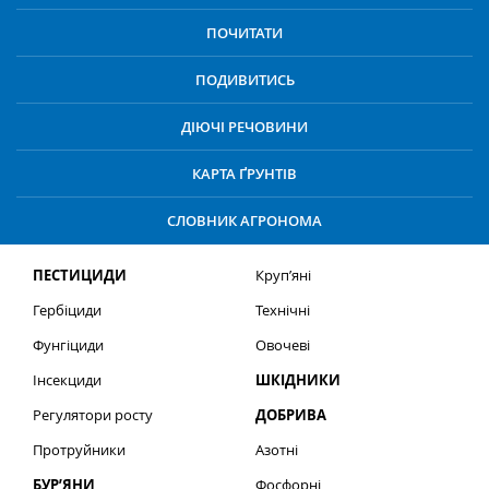
ПОЧИТАТИ
ПОДИВИТИСЬ
ДІЮЧІ РЕЧОВИНИ
КАРТА ҐРУНТІВ
СЛОВНИК АГРОНОМА
ПЕСТИЦИДИ
Круп’яні
Гербіциди
Технічні
Фунгіциди
Овочеві
Інсекциди
ШКІДНИКИ
Регулятори росту
ДОБРИВА
Протруйники
Азотні
БУР’ЯНИ
Фосфорні