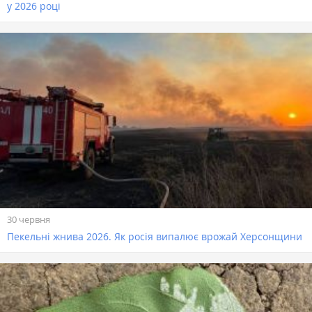
у 2026 році
30 червня
Пекельні жнива 2026. Як росія випалює врожай Херсонщини