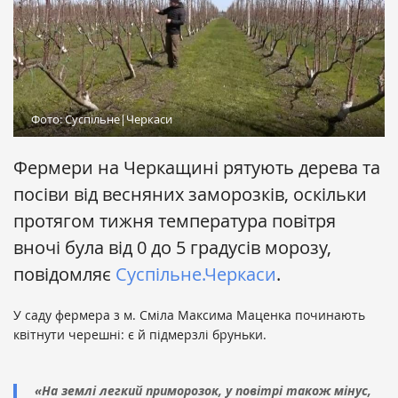
Фото: Суспільне|Черкаси
Фермери на Черкащині рятують дерева та
посіви від весняних заморозків, оскільки
протягом тижня температура повітря
вночі була від 0 до 5 градусів морозу,
повідомляє
Суспільне.Черкаси
.
У саду фермера з м. Сміла Максима Маценка починають
квітнути черешні: є й підмерзлі бруньки.
«На землі легкий приморозок, у повітрі також мінус,