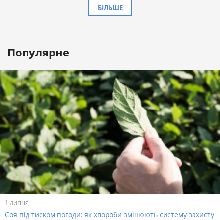
БІЛЬШЕ
Популярне
1 липня
Соя під тиском погоди: як хвороби змінюють систему захисту