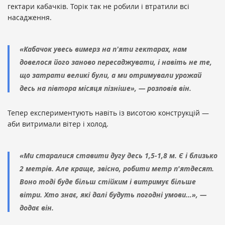
гектари кабачків. Торік так не робили і втратили всі
насадження.
«Кабачок увесь вимерз на п
ʼ
яти
гектарах
,
нам
довелося
його
заново
пересаджувати
,
і
навіть не
те
,
що
затрати
великі
були
,
а
ми
отримували
урожай
десь
на
півтора
місяця
пізніше
», — розповів він.
Тепер експериментують навіть із висотою конструкцій —
аби витримали вітер і холод.
«Ми старалися ставити дугу десь 1,5-1,8 м. Є і близько
2 метрів. Але краще, звісно, робити метр п'ятдесят.
Воно тоді буде більш стійким і витримує більше
вітри. Хто знає, які далі будуть погодні умови…», —
додає він.