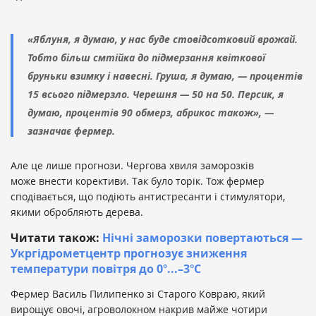
«
Яблуня, я думаю, у нас буде стовідсотковий врожай.
Тобто більш смтійка до підмерзання квіткової
бруньки взимку і навесні. Груша, я думаю, — процентів
15 всього підмерзло. Черешня — 50 на 50. Персик, я
думаю, процентів 90 обмерз, абрикос також», —
зазначає фермер.
Але це лише прогнози. Чергова хвиля заморозків
може
внести корективи. Так було торік. Тож фермер
сподівається, що подіють антистресанти і стимулятори,
якими обробляють дерева.
Читати також:
Нічні заморозки повертаються —
Укргідрометцентр прогнозує зниження
температури повітря до 0°...–3°С
Фермер Василь Пилипенко зі Старого Ковраю, який
вирощує овочі, агроволокном накрив майже чотири