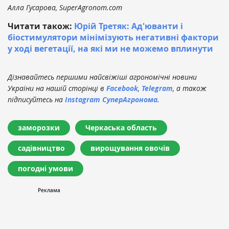
Алла Гусарова, SuperAgronom.com
Читати також:
Юрій Третяк: Ад'юванти і
біостимулятори мінімізують негативні фактори
у ході вегетації, на які ми не можемо вплинути
Дізнавайтесь першими найсвіжіші агрономічні новини
України на нашій сторінці в
Facebook
,
Telegram
, а також
підписуйтесь на
Instagram СуперАгронома
.
заморозки
Черкаська область
садівництво
вирощування овочів
погодні умови