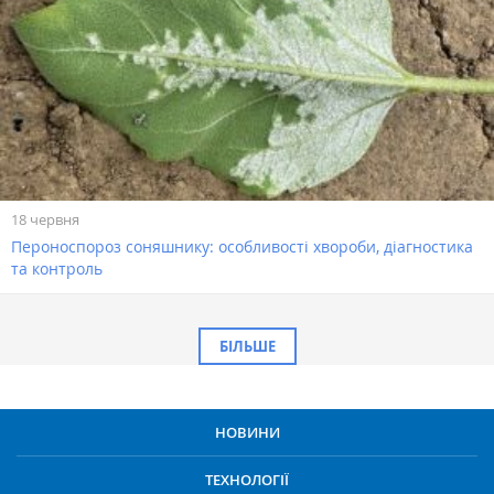
18 червня
Пероноспороз соняшнику: особливості хвороби, діагностика
та контроль
БІЛЬШЕ
НОВИНИ
ТЕХНОЛОГІЇ