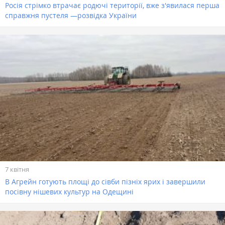
Росія стрімко втрачає родючі території, вже з'явилася перша
справжня пустеля —розвідка України
7 квітня
В Агрейн готують площі до сівби пізніх ярих і завершили
посівну нішевих культур на Одещині