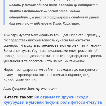
навіть у межах одного поля. Сьогодні ці контрасти
значно зменшилися — посіви стали більш
однорідними, а рослини отримують стабільні умови
для росту», — підсумовує Тарас Корнієнко.
Аби отримувати максимально точні дані про стан ґрунту, у
господарствах використовують сучасні безконтактні
сканери, які можуть встановлюватися на різні типи техніки.
Вони аналізують ґрунт за показниками електромагнітної
провідності, що дозволяє визначати неоднорідності, рівень
ущільнення та вологоємність на різних глибинах.
Наразі господарства «Агрейн» переходять до наступного
етапу — проведення посівної кампанії відповідно до
виробничих планів.
Алла Гусарова, SuperAgronom.com
Читати також:
Як отримати дружні сходи
кукурудзи в умовах посухи: роль фотосинтезу та