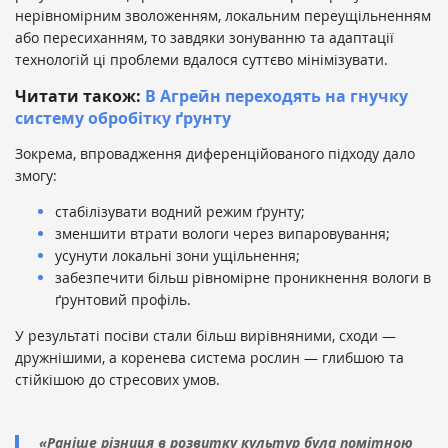
нерівномірним зволоженням, локальним переущільненням
або пересиханням, то завдяки зонуванню та адаптації
технологій ці проблеми вдалося суттєво мінімізувати.
Читати також:
В Агрейн переходять на гнучку
систему обробітку ґрунту
Зокрема, впровадження диференційованого підходу дало
змогу:
стабілізувати водний режим ґрунту;
зменшити втрати вологи через випаровування;
усунути локальні зони ущільнення;
забезпечити більш рівномірне проникнення вологи в
ґрунтовий профіль.
У результаті посіви стали більш вирівняними, сходи —
дружнішими, а коренева система рослин — глибшою та
стійкішою до стресових умов.
«Раніше різниця в розвитку культур була помітною