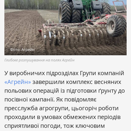
Фото: Агрейн
Глибоке розпушування на полях Агрейн
У виробничих підрозділах Групи компаній
«Агрейн»
завершили комплекс весняних
польових операцій із підготовки ґрунту до
посівної кампанії. Як повідомляє
пресслужба агрогрупи, цьогоріч роботи
проходили в умовах обмежених періодів
сприятливої погоди, тож ключовим