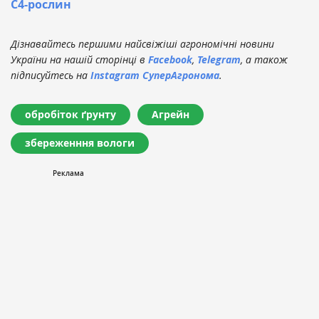
С4-рослин
Дізнавайтесь першими найсвіжіші агрономічні новини
України на нашій сторінці в
Facebook
,
Telegram
, а також
підписуйтесь на
Instagram СуперАгронома
.
обробіток ґрунту
Агрейн
збереженння вологи