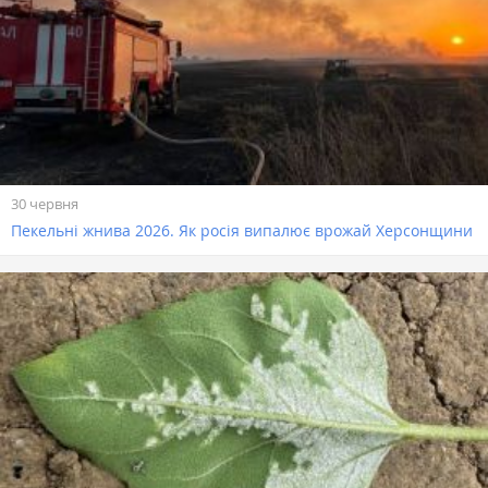
30 червня
Пекельні жнива 2026. Як росія випалює врожай Херсонщини