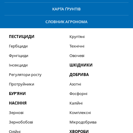
КАРТА ҐРУНТІВ
СЛОВНИК АГРОНОМА
ПЕСТИЦИДИ
Круп’яні
Гербіциди
Технічні
Фунгіциди
Овочеві
Інсекциди
ШКІДНИКИ
Регулятори росту
ДОБРИВА
Протруйники
Азотні
БУР’ЯНИ
Фосфорні
НАСІННЯ
Калійні
Зернові
Комплексні
Зернобобові
Мікродобрива
Олійні
ХВОРОБИ