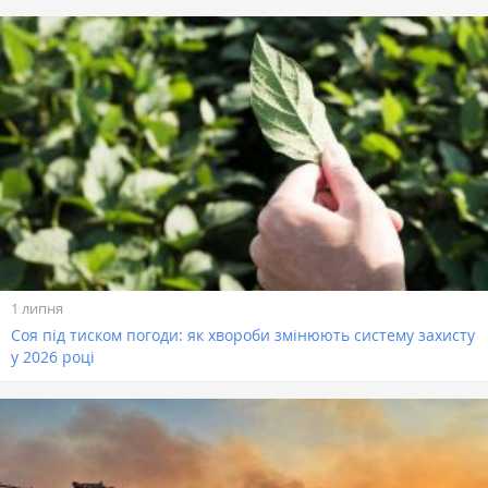
1 липня
Соя під тиском погоди: як хвороби змінюють систему захисту
у 2026 році