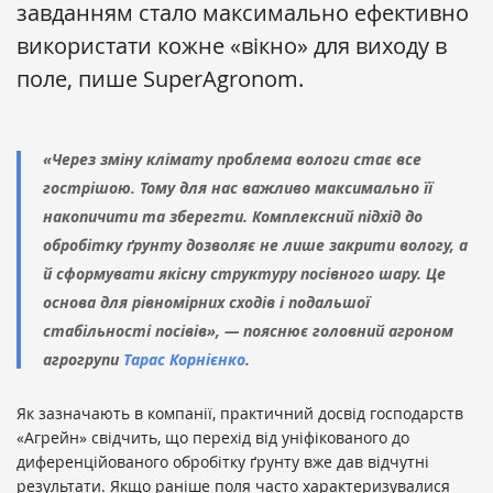
завданням стало максимально ефективно
використати кожне «вікно» для виходу в
поле, пише SuperAgronom.
«Через зміну клімату проблема вологи стає все
гострішою. Тому для нас важливо максимально її
накопичити та зберегти. Комплексний підхід до
обробітку ґрунту дозволяє не лише закрити вологу, а
й сформувати якісну структуру посівного шару. Це
основа для рівномірних сходів і подальшої
стабільності посівів», — пояснює головний агроном
агрогрупи
Тарас Корнієнко
.
Як зазначають в компанії, практичний досвід господарств
«Агрейн» свідчить, що перехід від уніфікованого до
диференційованого обробітку ґрунту вже дав відчутні
результати. Якщо раніше поля часто характеризувалися