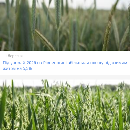
11 березня
Під урожай-2026 на Рівненщині збільшили площу під озимим
житом на 5,5%