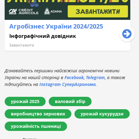
Агробізнес України 2024/2025
Інфографічний довідник
Завантажити
Дізнавайтесь першими найсвіжіші агрономічні новини
України на нашій сторінці в
Facebook
,
Telegram
, а також
підписуйтесь на
Instagram СуперАгронома
.
урожай 2025
валовий збір
виробництво зернових
урожай кукурудзи
урожайність пшениці