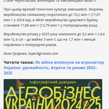
стали Чернігівська, Вінницька та Хмельницька області.
При цьому врожай технічних культур зменшився. Зокрема,
виробництво соняшнику скоротилося до 10,2 млн т (11,01
млн т у 2024-му), а обсяг виробництва цукрового буряку
становив 11,68 млн т (12,79 млн т у попередньому році).
Виробництво ріпаку у 2025 році знизилося до 3,2 млн т (-0,4
млн т), а сої – до майже 5 млн т, що на 1,7 млн т менше
порівняно з попереднім роком.
Алла Гусарова, SuperAgronom.com
Читати також:
Як війна вплинула на агросектор
України: урожайність, втрати та умови 2022–
2025