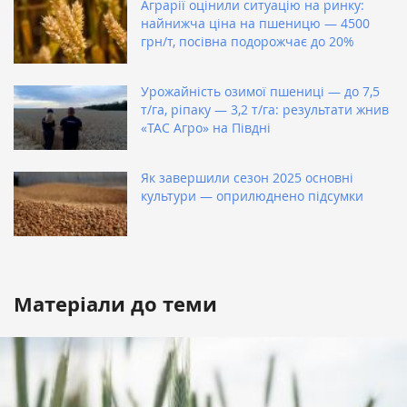
Аграрії оцінили ситуацію на ринку:
найнижча ціна на пшеницю — 4500
грн/т, посівна подорожчає до 20%
Урожайність озимої пшениці — до 7,5
т/га, ріпаку — 3,2 т/га: результати жнив
«ТАС Агро» на Півдні
Як завершили сезон 2025 основні
культури — оприлюднено підсумки
Матеріали до теми