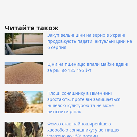
Читайте також
Закупівельні ціни на зерно в Україні
продовжують падати: актуальні ціни на
6 серпня
Ціни на пшеницю впали майже вдвічі
за рік: до 185-195 $/т
Площі соняшнику в Німеччині
зростають, проте він залишається
нішевою культурою та не може
витіснити ріпак
Фомоз став найпоширенішою
хворобою соняшнику: у вогнищах
уражено до 15% рослин