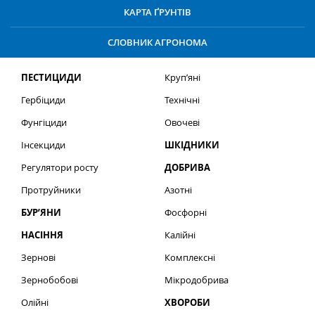
КАРТА ҐРУНТІВ
СЛОВНИК АГРОНОМА
ПЕСТИЦИДИ
Круп’яні
Гербіциди
Технічні
Фунгіциди
Овочеві
Інсекциди
ШКІДНИКИ
Регулятори росту
ДОБРИВА
Протруйники
Азотні
БУР’ЯНИ
Фосфорні
НАСІННЯ
Калійні
Зернові
Комплексні
Зернобобові
Мікродобрива
Олійні
ХВОРОБИ