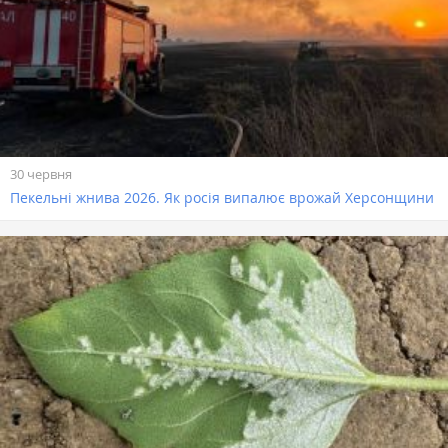
30 червня
Пекельні жнива 2026. Як росія випалює врожай Херсонщини