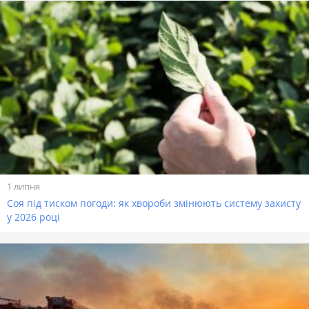
1 липня
Соя під тиском погоди: як хвороби змінюють систему захисту
у 2026 році