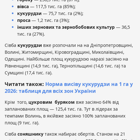
вівса
— 117,5 тис. га (85%);
кукурудзи
— 75,7 тис. га (2%);
проса
— 1,2 тис. га (3%);
інших зернових та зернобобових культур
— 36,5
тис. га (27%).
Сівба
кукурудзи
вже розпочали на на Дніпропетровщині,
Волині, Житомирщині, Кіровоградщині, Миколаївщині,
Одещині. Найбільше площ кукурудзою наразі засіяно на
Рівненщині (14,9 тис. га), Тернопільщині (14,6 тис. га) та
Сумщині (17,4 тис. га).
Читати також:
Норма висіву кукурудзи на 1 га у
2026: таблиця для всіх зон України
Крім того,
цукровим буряком
вже засіяно 64% від
запланованих площ — 125,4 тис. га. Тут в лідерах за
темпами Волинь, в якійвже засіяно 100% запланованих
площ (9 тис. га).
Сівба
соняшнику
також набирає обертів. Станом на 21