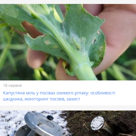
18 червня
Капустяна міль у посівах озимого ріпаку: особливості
шкідника, моніторинг посівів, захист