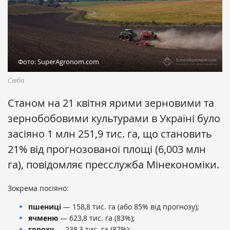
Фото: SuperAgronom.com
Сівба
Станом на 21 квітня ярими зерновими та
зернобобовими культурами в Україні було
засіяно 1 млн 251,9 тис. га, що становить
21% від прогнозованої площі (6,003 млн
га), повідомляє пресслужба Мінекономіки.
Зокрема посіяно:
пшениці
— 158,8 тис. га (або 85% від прогнозу);
ячменю
— 623,8 тис. га (83%);
гороху
— 238,3 тис. га (87%);