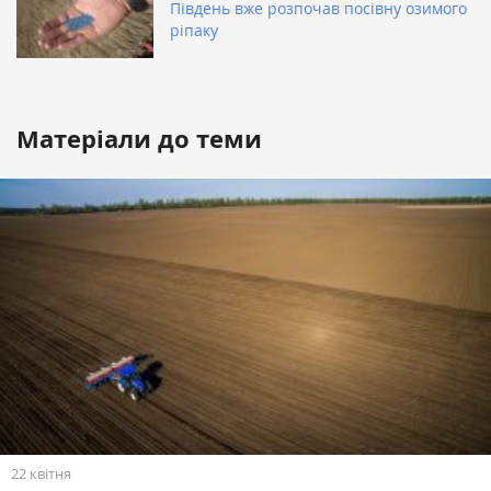
Південь вже розпочав посівну озимого
ріпаку
Матеріали до теми
22 квітня