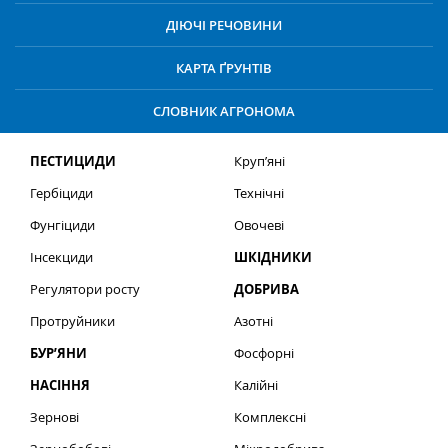
ДІЮЧІ РЕЧОВИНИ
КАРТА ҐРУНТІВ
СЛОВНИК АГРОНОМА
ПЕСТИЦИДИ
Круп’яні
Гербіциди
Технічні
Фунгіциди
Овочеві
Інсекциди
ШКІДНИКИ
Регулятори росту
ДОБРИВА
Протруйники
Азотні
БУР’ЯНИ
Фосфорні
НАСІННЯ
Калійні
Зернові
Комплексні