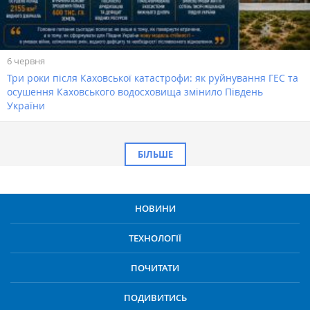
6 червня
Три роки після Каховської катастрофи: як руйнування ГЕС та
осушення Каховського водосховища змінило Південь
України
БІЛЬШЕ
НОВИНИ
ТЕХНОЛОГІЇ
ПОЧИТАТИ
ПОДИВИТИСЬ