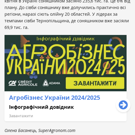
квітня в Україні соняшником засіяно 235,6 тис. га. Це 6% від
плану. До сівби соняшнику вже долучились практично всі
регіони, наразі сіють олійну 20 областей. У лідерах за
темпами сівби Тернопільщина, де соняшником вже засіяли
69,9 тис. га.
Агробізнес України 2024/2025
Інфографічний довідник
Завантажити
Олена Басанець, SuperAgronom.com