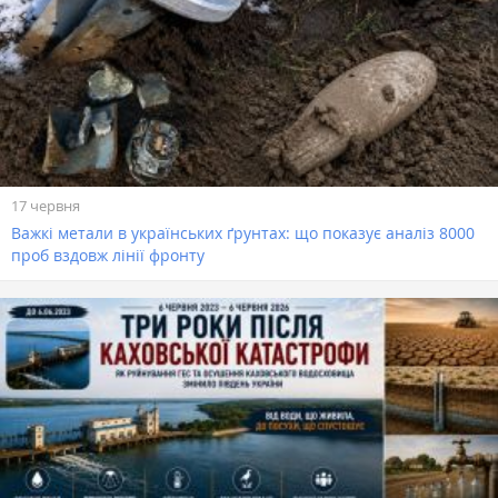
17 червня
Важкі метали в українських ґрунтах: що показує аналіз 8000
проб вздовж лінії фронту