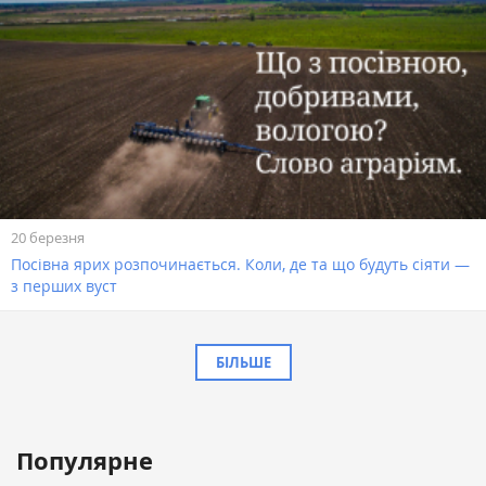
20 березня
Посівна ярих розпочинається. Коли, де та що будуть сіяти —
з перших вуст
БІЛЬШЕ
Популярне