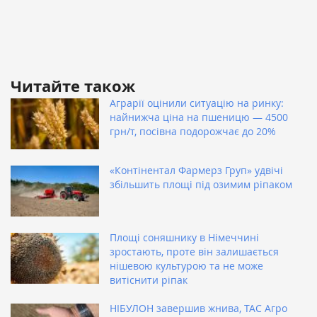
Читайте також
Аграрії оцінили ситуацію на ринку:
найнижча ціна на пшеницю — 4500
грн/т, посівна подорожчає до 20%
«Контінентал Фармерз Груп» удвічі
збільшить площі під озимим ріпаком
Площі соняшнику в Німеччині
зростають, проте він залишається
нішевою культурою та не може
витіснити ріпак
НІБУЛОН завершив жнива, ТАС Агро