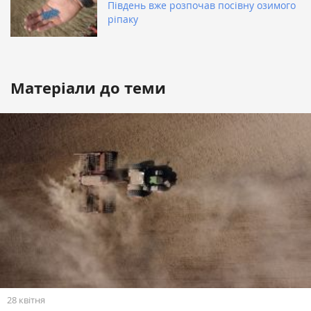
Південь вже розпочав посівну озимого
ріпаку
Матеріали до теми
28 квітня