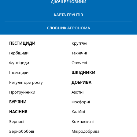
ДІЮЧІ РЕЧОВИНИ
КАРТА ҐРУНТІВ
СЛОВНИК АГРОНОМА
ПЕСТИЦИДИ
Круп’яні
Гербіциди
Технічні
Фунгіциди
Овочеві
Інсекциди
ШКІДНИКИ
Регулятори росту
ДОБРИВА
Протруйники
Азотні
БУР’ЯНИ
Фосфорні
НАСІННЯ
Калійні
Зернові
Комплексні
Зернобобові
Мікродобрива