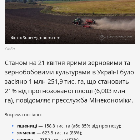
Фото: SuperAgronom.com
Сівба
Станом на 21 квітня ярими зерновими та
зернобобовими культурами в Україні було
засіяно 1 млн 251,9 тис. га, що становить
21% від прогнозованої площі (6,003 млн
га), повідомляє пресслужба Мінекономіки.
Зокрема посіяно:
пшениці
— 158,8 тис. га (або 85% від прогнозу);
ячменю
— 623,8 тис. га (83%);
гороху
— 238,3 тис. га (87%);