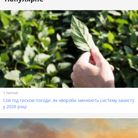
1 липня
Соя під тиском погоди: як хвороби змінюють систему захисту
у 2026 році