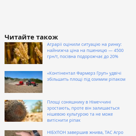
Читайте також
Аграрії оцінили ситуацію на ринку:
найнижча ціна на пшеницю — 4500
грн/т, посівна подорожчає до 20%
«Контінентал Фармерз Груп» удвічі
збільшить площі під озимим ріпаком
Площі соняшнику в Німеччині
зростають, проте він залишається
нішевою культурою та не може
витіснити ріпак
НІБУЛОН завершив жнива, ТАС Агро