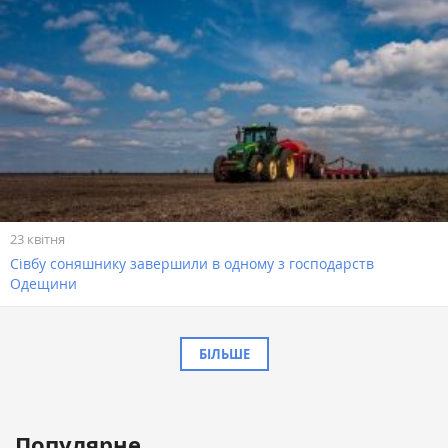
23 квітня
Сівбу соняшнику завершили в одному з господарств
Одещини
БІЛЬШЕ
Популярне