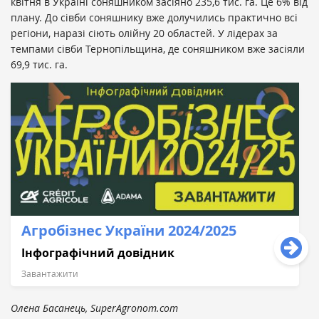
квітня в Україні соняшником засіяно 235,6 тис. га. Це 6% від
плану. До сівби соняшнику вже долучились практично всі
регіони, наразі сіють олійну 20 областей. У лідерах за
темпами сівби Тернопільщина, де соняшником вже засіяли
69,9 тис. га.
Агробізнес України 2024/2025
Інфографічний довідник
Завантажити
Олена Басанець, SuperAgronom.com