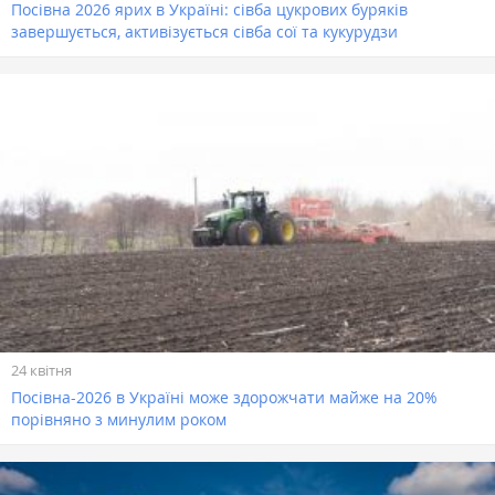
Посівна 2026 ярих в Україні: сівба цукрових буряків
завершується, активізується сівба сої та кукурудзи
24 квітня
Посівна-2026 в Україні може здорожчати майже на 20%
порівняно з минулим роком