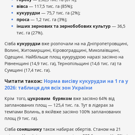
вівса
— 117,5 тис. га (85%);
кукурудзи
— 75,7 тис. га (2%);
проса
— 1,2 тис. га (3%);
інших зернових та зернобобових культур
— 36,5
тис. га (27%).
Сівба
кукурудзи
вже розпочали на на Дніпропетровщині,
Волині, Житомирщині, Кіровоградщині, Миколаївщині,
Одещині. Найбільше площ кукурудзою наразі засіяно на
Рівненщині (14,9 тис. га), Тернопільщині (14,6 тис. га) та
Сумщині (17,4 тис. га).
Читати також:
Норма висіву кукурудзи на 1 га у
2026: таблиця для всіх зон України
Крім того,
цукровим буряком
вже засіяно 64% від
запланованих площ — 125,4 тис. га. Тут в лідерах за
темпами Волинь, в якійвже засіяно 100% запланованих
площ (9 тис. га).
Сівба
соняшнику
також набирає обертів. Станом на 21