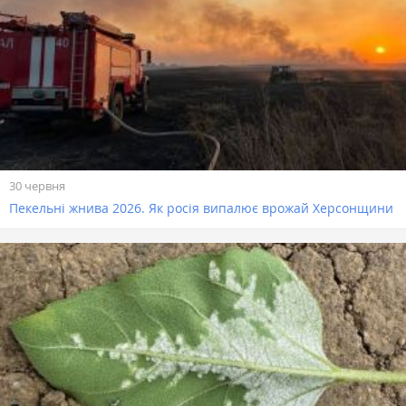
30 червня
Пекельні жнива 2026. Як росія випалює врожай Херсонщини