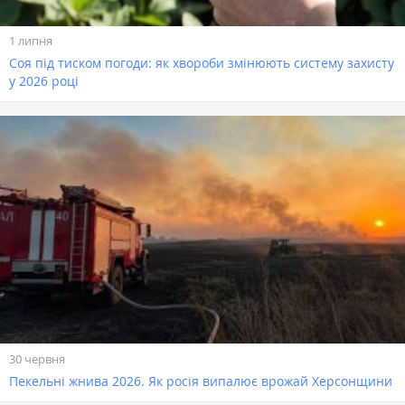
1 липня
Соя під тиском погоди: як хвороби змінюють систему захисту
у 2026 році
30 червня
Пекельні жнива 2026. Як росія випалює врожай Херсонщини