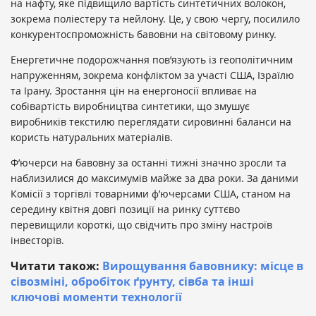
на нафту, яке підвищило вартість синтетичних волокон,
зокрема поліестеру та нейлону. Це, у свою чергу, посилило
конкурентоспроможність бавовни на світовому ринку.
Енергетичне подорожчання пов’язують із геополітичним
напруженням, зокрема конфліктом за участі США, Ізраїлю
та Ірану. Зростання цін на енергоносії впливає на
собівартість виробництва синтетики, що змушує
виробників текстилю переглядати сировинні баланси на
користь натуральних матеріалів.
Ф’ючерси на бавовну за останні тижні значно зросли та
наблизилися до максимумів майже за два роки. За даними
Комісії з торгівлі товарними ф’ючерсами США, станом на
середину квітня довгі позиції на ринку суттєво
перевищили короткі, що свідчить про зміну настроїв
інвесторів.
Читати також:
Вирощування бавовнику: місце в
сівозміні, обробіток ґрунту, сівба та інші
ключові моменти технології