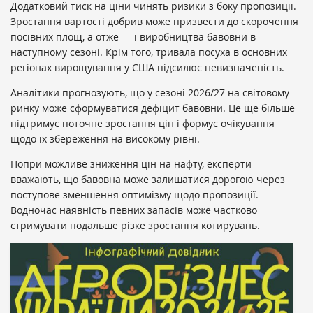
Додатковий тиск на ціни чинять ризики з боку пропозиції.
Зростання вартості добрив може призвести до скорочення
посівних площ, а отже — і виробництва бавовни в
наступному сезоні. Крім того, тривала посуха в основних
регіонах вирощування у США підсилює невизначеність.
Аналітики прогнозують, що у сезоні 2026/27 на світовому
ринку може сформуватися дефіцит бавовни. Це ще більше
підтримує поточне зростання цін і формує очікування
щодо їх збереження на високому рівні.
Попри можливе зниження цін на нафту, експерти
вважають, що бавовна може залишатися дорогою через
поступове зменшення оптимізму щодо пропозиції.
Водночас наявність певних запасів може частково
стримувати подальше різке зростання котирувань.