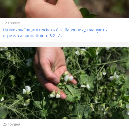
12 травня
На Миколаївщині посіють 8 га бавовнику, планують
отримати врожайність 3,2 т/га
25 грудня