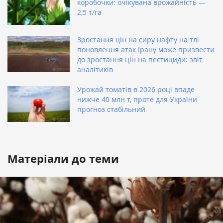
коробочки: очікувана врожайність —
2,5 т/га
Зростання цін на сиру нафту на тлі
поновлення атак Ірану може призвести
до зростання цін на пестициди: звіт
аналітиків
Урожай томатів в 2026 році впаде
нижче 40 млн т, проте для України
прогноз стабільний
Матеріали до теми