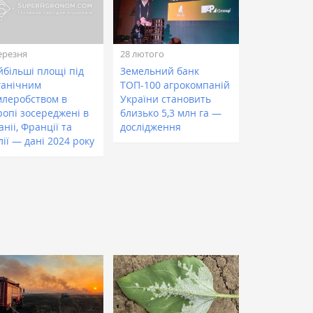
ерезня
28 лютого
йбільші площі під
Земельний банк
ганічним
ТОП-100 агрокомпаній
млеробством в
України становить
ропі зосереджені в
близько 5,3 млн га —
аніі, Франції та
дослідження
лії — дані 2024 року