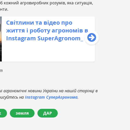
б кожний агровиробник розумів, яка ситуація,
енти.
Світлини та відео про
життя і роботу агрономів в
Instagram SuperAgronom_
om
 агрономічні новини України на нашій сторінці в
писуйтесь на
Instagram СуперАгронома
.
к
земля
ДАР