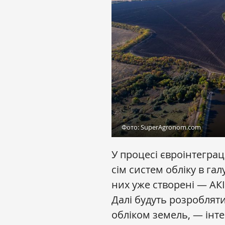
Фото: SuperAgronom.com
У процесі євроінтеграц
сім систем обліку в гал
них уже створені — АК
Далі будуть розроблятис
обліком земель, — інт