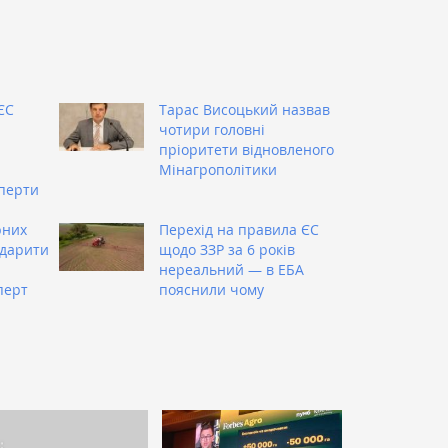
ЄС
Тарас Висоцький назвав
чотири головні
пріоритети відновленого
Мінагрополітики
перти
рних
Перехід на правила ЄС
вдарити
щодо ЗЗР за 6 років
нереальний — в ЕБА
перт
пояснили чому