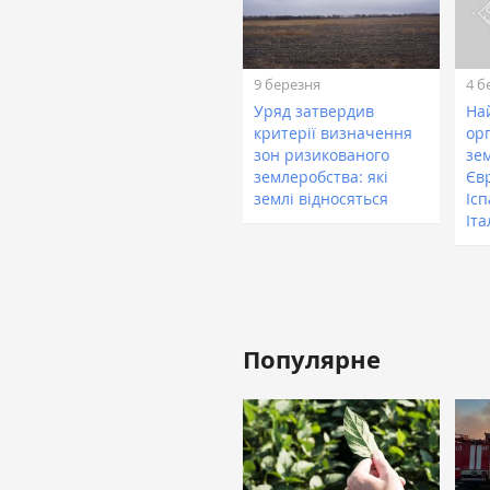
9 березня
4 б
Уряд затвердив
На
критерії визначення
ор
зон ризикованого
зе
землеробства: які
Єв
землі відносяться
Ісп
Іта
Популярне