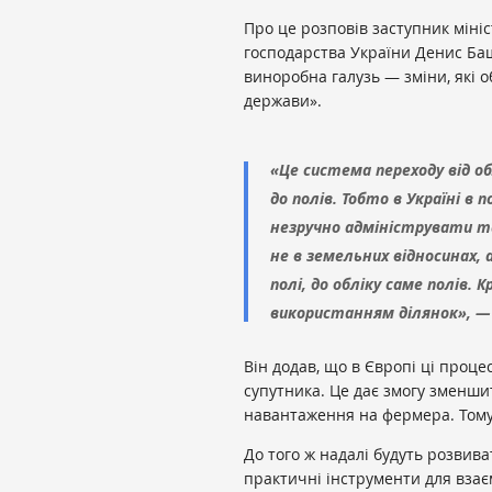
Про це розповів заступник мініс
господарства України Денис Баш
виноробна галузь — зміни, які 
держави».
«Це система переходу від о
до полів. Тобто в Україні в
незручно адмініструвати та 
не в земельних відносинах, 
полі, до обліку саме полів.
використанням ділянок», —
Він додав, що в Європі ці про
супутника. Це дає змогу зменшит
навантаження на фермера. Тому
До того ж надалі будуть розви
практичні інструменти для взає