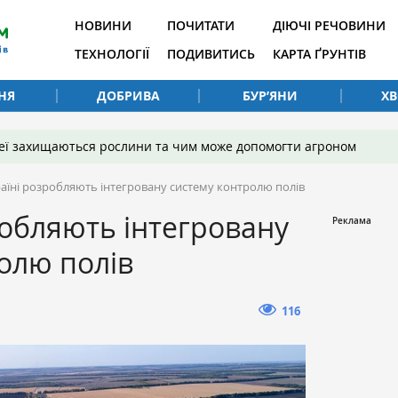
НОВИНИ
ПОЧИТАТИ
ДІЮЧІ РЕЧОВИНИ
ТЕХНОЛОГІЇ
ПОДИВИТИСЬ
КАРТА ҐРУНТІВ
НЯ
ДОБРИВА
БУР’ЯНИ
Х
 неї захищаються рослини та чим може допомогти агроном
раїні розробляють інтегровану систему контролю полів
робляють інтегровану
олю полів
116