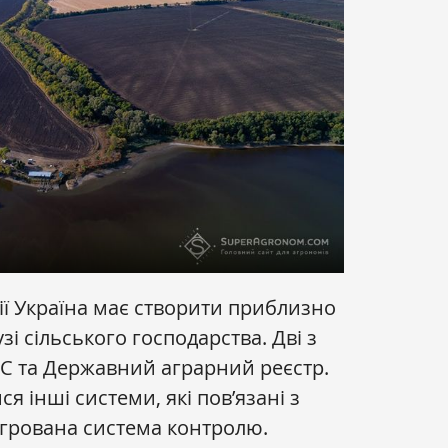
ії Україна має створити приблизно
узі сільського господарства. Дві з
ІС та Державний аграрний реєстр.
я інші системи, які пов’язані з
егрована система контролю.