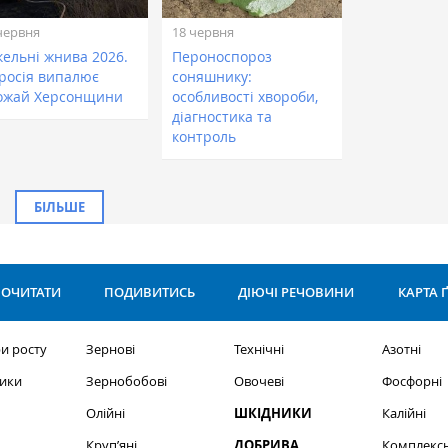
червня
18 червня
кельні жнива 2026.
Пероноспороз
 росія випалює
соняшнику:
ожай Херсонщини
особливості хвороби,
діагностика та
контроль
БІЛЬШЕ
ОЧИТАТИ
ПОДИВИТИСЬ
ДІЮЧІ РЕЧОВИНИ
КАРТА 
и росту
Зернові
Технічні
Азотні
ики
Зернобобові
Овочеві
Фосфорні
Олійні
ШКІДНИКИ
Калійні
Круп’яні
ДОБРИВА
Комплексн