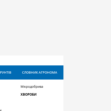
ҐРУНТІВ
СЛОВНИК АГРОНОМА
Мікродобрива
ХВОРОБИ
і