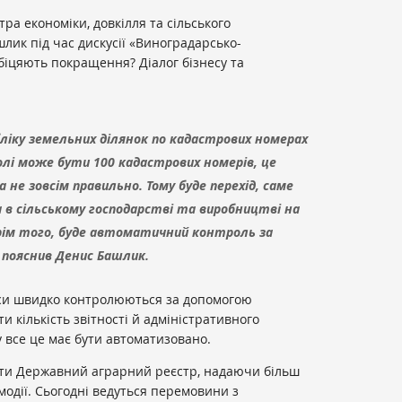
тра економіки, довкілля та сільського
лик під час дискусії «Виноградарсько-
обіцяють покращення? Діалог бізнесу та
бліку земельних ділянок по кадастрових номерах
 полі може бути 100 кадастрових номерів, це
не зовсім правильно. Тому буде перехід, саме
а в сільському господарстві та виробництві на
 Крім того, буде автоматичний контроль за
 пояснив Денис Башлик.
цеси швидко контролюються за допомогою
и кількість звітності й адміністративного
 все це має бути автоматизовано.
вати Державний аграрний реєстр, надаючи більш
модії. Сьогодні ведуться перемовини з