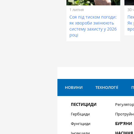
1 липня
30 
Соя під тиском погоди:
Пе
як хвороби змінюють
Як
систему захисту у 2026
вр
році
НОВИНИ
ТЕХНОЛОГІЇ
П
ПЕСТИЦИДИ
Регулятор
Гербіциди
Протруйн
Фунгіциди
БУР’ЯНИ
Інсекциди
НАСІННЯ