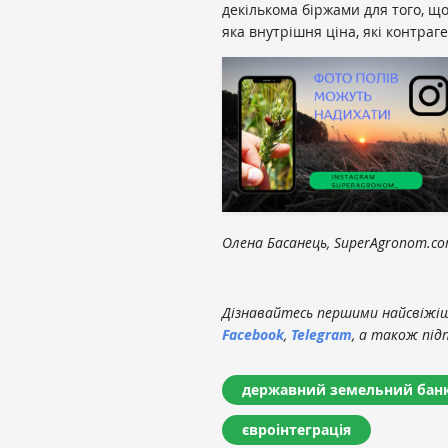
декількома біржами для того, що
яка внутрішня ціна, які контраг
Олена Басанець, SuperAgronom.c
Дізнавайтесь першими найсвіжіші
Facebook
,
Telegram
, а також під
державний земельний бан
євроінтеграція