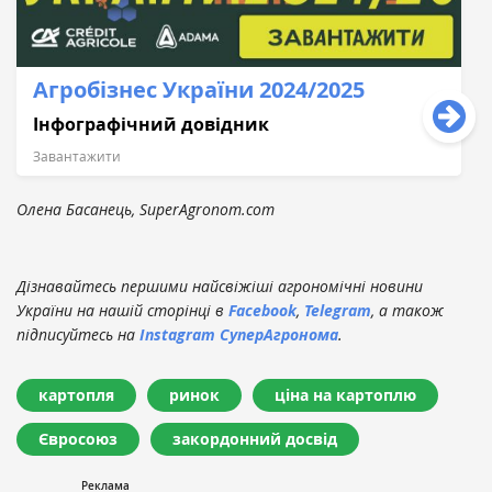
Агробізнес України 2024/2025
Інфографічний довідник
Завантажити
Олена Басанець, SuperAgronom.com
Дізнавайтесь першими найсвіжіші агрономічні новини
України на нашій сторінці в
Facebook
,
Telegram
, а також
підписуйтесь на
Instagram СуперАгронома
.
картопля
ринок
ціна на картоплю
Євросоюз
закордонний досвід