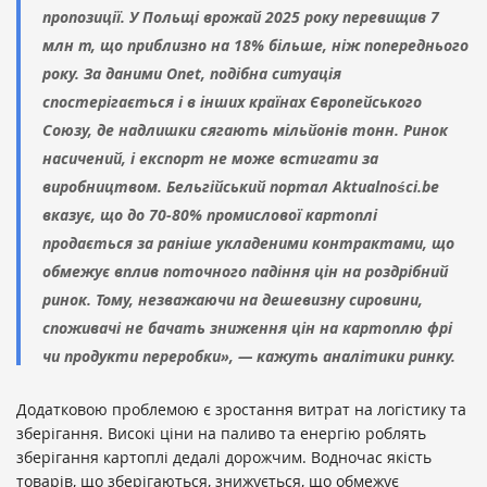
пропозиції. У Польщі врожай 2025 року перевищив 7
млн т, що приблизно на 18% більше, ніж попереднього
року. За даними Onet, подібна ситуація
спостерігається і в інших країнах Європейського
Союзу, де надлишки сягають мільйонів тонн. Ринок
насичений, і експорт не може встигати за
виробництвом. Бельгійський портал Aktualności.be
вказує, що до 70-80% промислової картоплі
продається за раніше укладеними контрактами, що
обмежує вплив поточного падіння цін на роздрібний
ринок. Тому, незважаючи на дешевизну сировини,
споживачі не бачать зниження цін на картоплю фрі
чи продукти переробки», — кажуть аналітики ринку.
Додатковою проблемою є зростання витрат на логістику та
зберігання. Високі ціни на паливо та енергію роблять
зберігання картоплі дедалі дорожчим. Водночас якість
товарів, що зберігаються, знижується, що обмежує