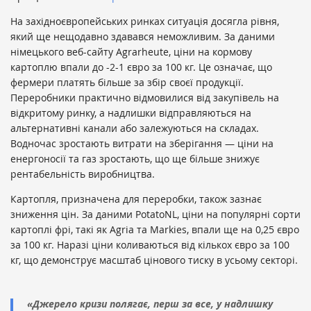
На західноєвропейських ринках ситуація досягла рівня,
який ще нещодавно здавався неможливим. За даними
німецького веб-сайту Agrarheute, ціни на кормову
картоплю впали до -2-1 євро за 100 кг. Це означає, що
фермери платять більше за збір своєї продукції.
Переробники практично відмовилися від закупівель на
відкритому ринку, а надлишки відправляються на
альтернативні канали або залежуються на складах.
Водночас зростають витрати на зберігання — ціни на
енергоносії та газ зростають, що ще більше знижує
рентабельність виробництва.
Картопля, призначена для переробки, також зазнає
зниження цін. За даними PotatoNL, ціни на популярні сорти
картоплі фрі, такі як Agria та Markies, впали ще на 0,25 євро
за 100 кг. Наразі ціни коливаються від кількох євро за 100
кг, що демонструє масштаб цінового тиску в усьому секторі.
«Джерело кризи полягає, перш за все, у надлишку