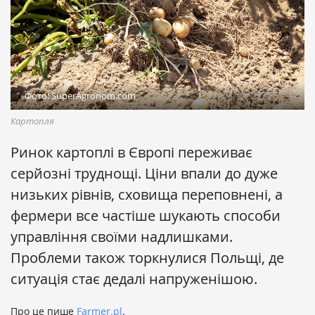
Фото: SuperAgronom.com
Картопля
Ринок картоплі в Європі переживає
серйозні труднощі. Ціни впали до дуже
низьких рівнів, сховища переповнені, а
фермери все частіше шукають способи
управління своїми надлишками.
Проблеми також торкнулися Польщі, де
ситуація стає дедалі напруженішою.
Про це пише
Farmer.pl
.