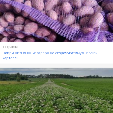
11 травня
Попри низькі ціни: аграрії не скорочуватимуть посіви
картоплі