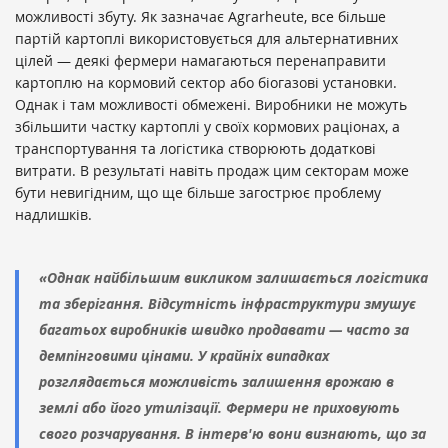
можливості збуту. Як зазначає Agrarheute, все більше
партій картоплі використовується для альтернативних
цілей — деякі фермери намагаються перенаправити
картоплю на кормовий сектор або біогазові установки.
Однак і там можливості обмежені. Виробники не можуть
збільшити частку картоплі у своїх кормових раціонах, а
транспортування та логістика створюють додаткові
витрати. В результаті навіть продаж цим секторам може
бути невигідним, що ще більше загострює проблему
надлишків.
«Однак найбільшим викликом залишається логістика
та зберігання. Відсутність інфраструктури змушує
багатьох виробників швидко продавати — часто за
демпінговими цінами. У крайніх випадках
розглядається можливість залишення врожаю в
землі або його утилізації. Фермери не приховують
свого розчарування. В інтерв'ю вони визнають, що за