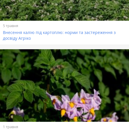
5 травня
Внесення калію під картоплю: норми та застереження з
досвіду Агріко
1 травня