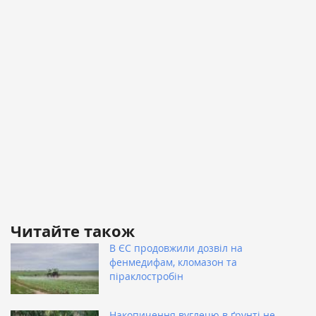
Читайте також
В ЄС продовжили дозвіл на
фенмедифам, кломазон та
піраклостробін
Накопичення вуглецю в ґрунті не