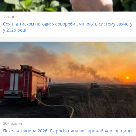
1 липня
Соя під тиском погоди: як хвороби змінюють систему захисту
у 2026 році
30 червня
Пекельні жнива 2026. Як росія випалює врожай Херсонщини