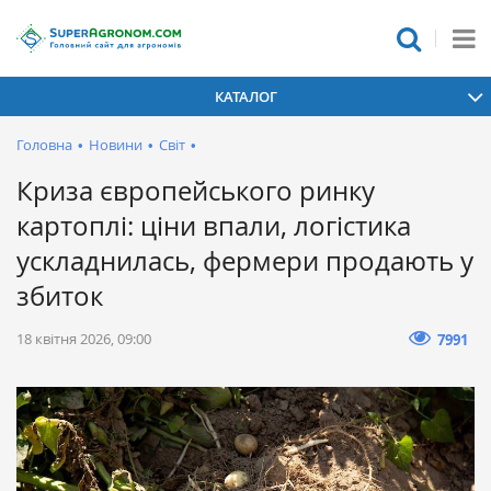
КАТАЛОГ
Головна
•
Новини
•
Світ
•
Криза європейського ринку
картоплі: ціни впали, логістика
ускладнилась, фермери продають у
збиток
18 квітня 2026, 09:00
7991