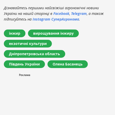
Дізнавайтесь першими найсвіжіші агрономічні новини
України на нашій сторінці в
Facebook
,
Telegram
, а також
підписуйтесь на
Instagram СуперАгронома
.
інжир
вирощування інжиру
екзотичні культури
Дніпропетровська область
Південь України
Олена Басанець