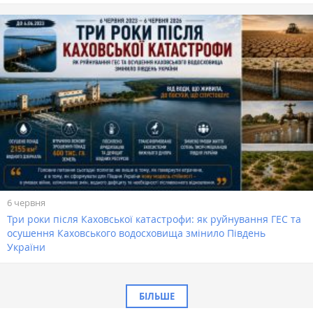
6 червня
Три роки після Каховської катастрофи: як руйнування ГЕС та
осушення Каховського водосховища змінило Південь
України
БІЛЬШЕ