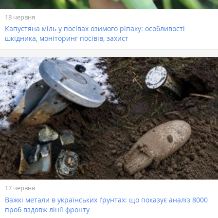
18 червня
Капустяна міль у посівах озимого ріпаку: особливості
шкідника, моніторинг посівів, захист
17 червня
Важкі метали в українських ґрунтах: що показує аналіз 8000
проб вздовж лінії фронту