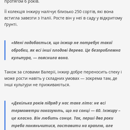
протягом 6 років.
ЇЇ колекція інжиру налічує близько 250 сортів, які вона
встигла завезти з Італії. Росте він у неї в саду у відкритому
ґрунті.
«Мені подобається, що інжир не потребує такої
обробки, як всі інші плодові дерева. Це безпроблемна
культура, — пояснила вона.
Також за словами Валерії, інжир добре переносить спеку і
може рости навіть у складних умовах — зокрема там, де
інші культури не приживаються.
«Декілька років підряд у нас таке літо: не всі
термометри показують, що на сонці — 60. Інжиру –
це класно. Він любить сонце. Так, перші два роки
треба поняньчитися, поставити на краплю, але