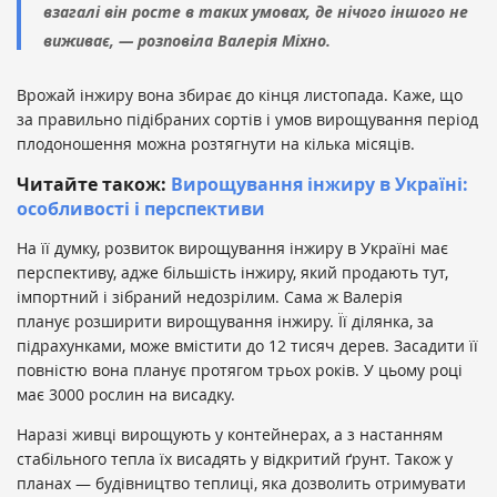
взагалі він росте в таких умовах, де нічого іншого не
виживає, — розповіла Валерія Міхно.
Врожай інжиру вона збирає до кінця листопада. Каже, що
за правильно підібраних сортів і умов вирощування період
плодоношення можна розтягнути на кілька місяців.
Читайте також:
Вирощування інжиру в Україні:
особливості і перспективи
На її думку, розвиток вирощування інжиру в Україні має
перспективу, адже більшість інжиру, який продають тут,
імпортний і зібраний недозрілим. Сама ж Валерія
планує розширити вирощування інжиру. Її ділянка, за
підрахунками, може вмістити до 12 тисяч дерев. Засадити її
повністю вона планує протягом трьох років. У цьому році
має 3000 рослин на висадку.
Наразі живці вирощують у контейнерах, а з настанням
стабільного тепла їх висадять у відкритий ґрунт. Також у
планах — будівництво теплиці, яка дозволить отримувати