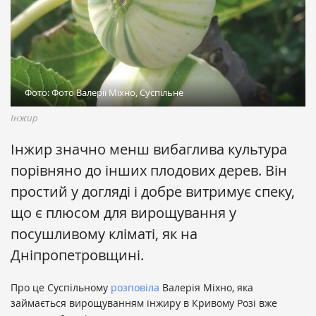
Фото: Фото Валерії Міхно, Суспільне
Інжир
Інжир значно менш вибаглива культура
порівняно до інших плодових дерев. Він
простий у догляді і добре витримує спеку,
що є плюсом для вирощування у
посушливому кліматі, як на
Дніпропетровщині.
​Про це Суспільному
розповіла
Валерія Міхно, яка
займається вирощуванням інжиру в Кривому Розі вже