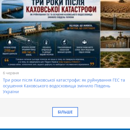
6 червня
Три роки після Каховської катастрофи: як руйнування ГЕС та
осушення Каховського водосховища змінило Південь
України
БІЛЬШЕ