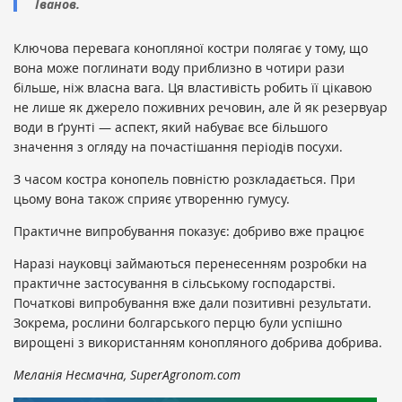
Іванов.
Ключова перевага конопляної костри полягає у тому, що
вона може поглинати воду приблизно в чотири рази
більше, ніж власна вага. Ця властивість робить її цікавою
не лише як джерело поживних речовин, але й як резервуар
води в ґрунті — аспект, який набуває все більшого
значення з огляду на почастішання періодів посухи.
З часом костра конопель повністю розкладається. При
цьому вона також сприяє утворенню гумусу.
Практичне випробування показує: добриво вже працює
Наразі науковці займаються перенесенням розробки на
практичне застосування в сільському господарстві.
Початкові випробування вже дали позитивні результати.
Зокрема, рослини болгарського перцю були успішно
вирощені з використанням конопляного добрива добрива.
Меланія Несмачна, SuperAgronom.com