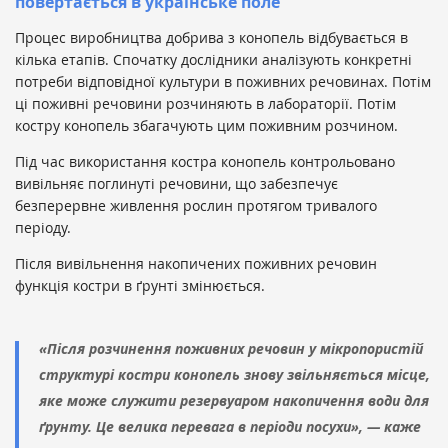
повертається в українське поле
Процес виробництва добрива з конопель відбувається в
кілька етапів. Спочатку дослідники аналізують конкретні
потреби відповідної культури в поживних речовинах. Потім
ці поживні речовини розчиняють в лабораторії. Потім
костру конопель збагачують цим поживним розчином.
Під час використання костра конопель контрольовано
вивільняє поглинуті речовини, що забезпечує
безперервне живлення рослин протягом тривалого
періоду.
Після вивільнення накопичених поживних речовин
функція костри в ґрунті змінюється.
«Після розчинення поживних речовин у мікропористій
структурі костри конопель знову звільняється місце,
яке може служити резервуаром накопичення води для
ґрунту. Це велика перевага в періоди посухи», — каже