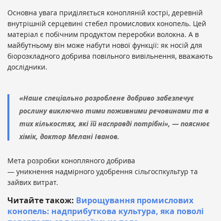
Основна увага приділяється конопляній кострі, деревній
внутрішній серцевині стебел промислових конопель. Цей
матеріал є побічним продуктом переробки волокна. А в
майбутньому він може набути нової функції: як носій для
біорозкладного добрива повільного вивільнення, вважають
дослідники.
«Наше спеціально розроблене добриво забезпечує
рослину виключно тими поживними речовинами та в
тих кількостях, які їй насправді потрібні», — пояснює
хімік, доктор Мелані Іванов.
Мета розробки конопляного добрива
— уникнення надмірного удобрення сільгоспкультур та
зайвих витрат.
Читайте також:
Вирощування промислових
конопель: надприбуткова культура, яка поволі