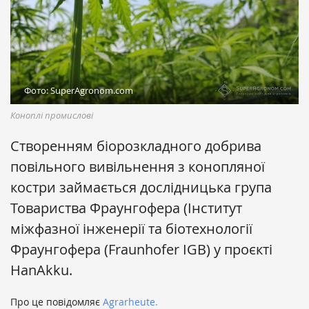
Фото: SuperAgronom.com
Коноплі промислові
Створенням біорозкладного добрива
повільного вивільнення з конопляної
костри займається дослідницька група
Товариства Фраунгофера (Інститут
міжфазної інженерії та біотехнології
Фраунгофера (Fraunhofer IGB) у проєкті
HanAkku
.
Про це повідомляє
Agrarheute.