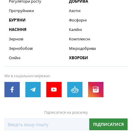
Регулятори росту
ДОБРИВА
Протруйники
Азотні
БУР’ЯНИ
Фосфорні
НАСІННЯ
Калійні
Зернові
Комплексні
Зернобобові
Мікродобрива
Олійні
ХВОРОБИ
Ми в соціальних мережах
Підписатися на розсилку
ПІДПИСАТИСЯ