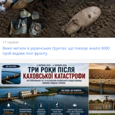
17 червня
Важкі метали в українських ґрунтах: що показує аналіз 8000
проб вздовж лінії фронту