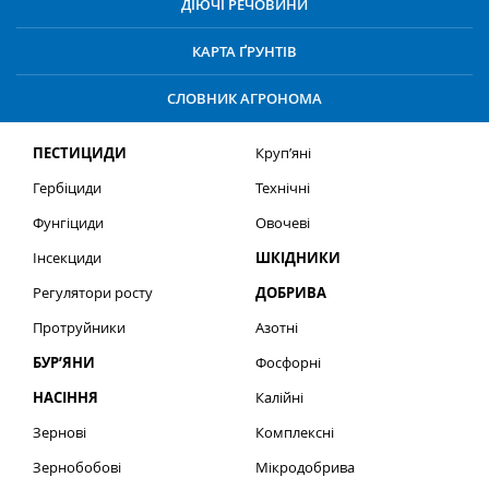
ДІЮЧІ РЕЧОВИНИ
КАРТА ҐРУНТІВ
СЛОВНИК АГРОНОМА
ПЕСТИЦИДИ
Круп’яні
Гербіциди
Технічні
Фунгіциди
Овочеві
Інсекциди
ШКІДНИКИ
Регулятори росту
ДОБРИВА
Протруйники
Азотні
БУР’ЯНИ
Фосфорні
НАСІННЯ
Калійні
Зернові
Комплексні
Зернобобові
Мікродобрива