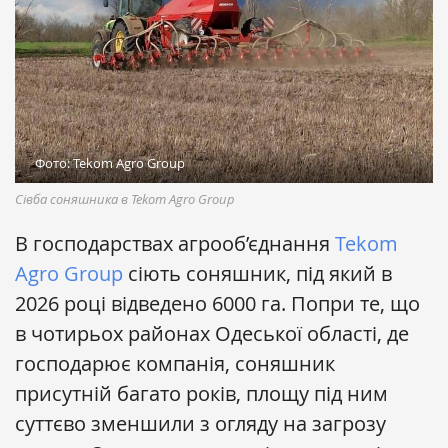
Фото: Tekom Agro Group
Сівба соняшника в Tekom Agro Group
В господарствах агрооб’єднання
Tekom
Agro Group
сіють соняшник, під який в
2026 році відведено 6000 га. Попри те, що
в чотирьох районах Одеської області, де
господарює компанія, соняшник
присутній багато років, площу під ним
суттєво зменшили з огляду на загрозу