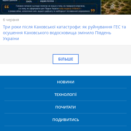
6 червня
Три роки після Каховської катастрофи: як руйнування ГЕС та
осушення Каховського водосховища змінило Південь
України
БІЛЬШЕ
НОВИНИ
ТЕХНОЛОГІЇ
ПОЧИТАТИ
ПОДИВИТИСЬ