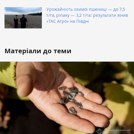
Урожайність озимої пшениці — до 7,5
т/га, ріпаку — 3,2 т/га: результати жнив
«ТАС Агро» на Півдні
Матеріали до теми