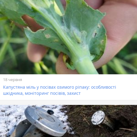
18 червня
Капустяна міль у посівах озимого ріпаку: особливості
шкідника, моніторинг посівів, захист