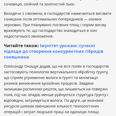
сочевицю, олійний та золотистий льон.
Виходячи з сівозміни, в господарстві намагаються висівати
соняшник після оптимальних попередників — озимих
зернових. При плануванні посівних площ і норми висіву
враховують те, що господарство знаходиться в зоні
недостатнього зволоження.
Читайте також:
Імунітет урожаю: сучасні
підходи до створення конкурентних гібридів
соняшника
Олександр Онощук додав, що на всіх полях в господарстві
застосовують технологію вертикального обробітку ґрунту,
що сприяє утриманню вологи в ґрунті та мінімізації
ризиків виникнення ерозійних процесів. Завдяки
залишкам рослинних решток, що лишаються на поверхні
поля, під час опадів, менше руйнується структура ґрунту і
відповідно, затримується волога. По-друге, це економія
ресурсів шляхом зменшення кількості технологічних
операцій і затрат людської праці на одиницю площі.