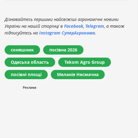
Дізнавайтесь першими найсвіжіші агрономічні новини
України на нашій сторінці в
Facebook
,
Telegram
, а також
підписуйтесь на
Instagram СуперАгронома
.
соняшник
посівна 2026
Одеська область
Tekom Agro Group
посівні площі
Меланія Несмачна