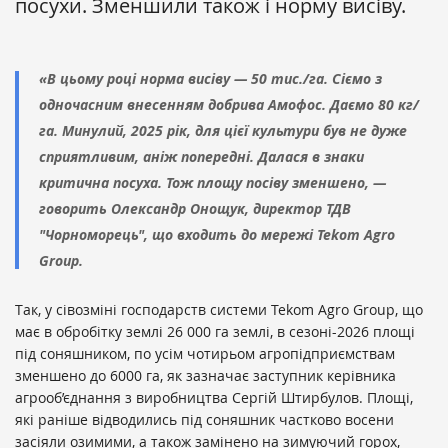
посухи. Зменшили також і норму висіву.
«В цьому році норма висіву — 50 тис./га. Сіємо з
одночасним внесенням добрива Амофос. Даємо 80 кг/
га. Минулий, 2025 рік, для цієї культури був не дуже
сприятливим, аніж попередні. Далася в знаки
критична посуха. Тож площу посіву зменшено, —
говорить Олександр Онощук, директор ТДВ
"Чорноморець", що входить до мережі Tekom Agro
Group.
Так, у сівозміні господарств системи Tekom Agro Group, що
має в обробітку землі 26 000 га землі, в сезоні-2026 площі
під соняшником, по усім чотирьом агропідприємствам
зменшено до 6000 га, як зазначає заступник керівника
агрооб’єднання з виробництва Сергій Штирбулов. Площі,
які раніше відводились під соняшник частково восени
засіяли озимими, а також замінено на зимуючий горох,