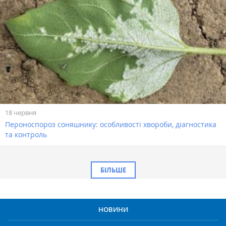
18 червня
Пероноспороз соняшнику: особливості хвороби, діагностика
та контроль
БІЛЬШЕ
НОВИНИ