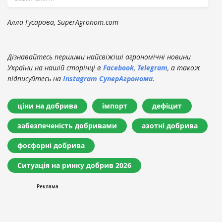
Алла Гусарова, SuperAgronom.com
Дізнавайтесь першими найсвіжіші агрономічні новини
України на нашій сторінці в
Facebook
,
Telegram
, а також
підписуйтесь на
Instagram СуперАгронома
.
ціни на добрива
імпорт
дефіцит
забезпеченість добривами
азотні добрива
фосфорні добрива
Ситуація на ринку добрив 2026