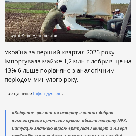
Фото: SuperAgronom.com
Україна за перший квартал 2026 року
імпортувала майже 1,2 млн т добрив, це на
13% більше порівняно з аналогічним
періодом минулого року.
Про це пише
Інфоіндустрія
.
«Відчутне зростання імпорту азотних добрив
компенсувало суттєвий провал обсягів імпорту NPK.
Ситуацію значною мірою врятували імпорт з Нігерії