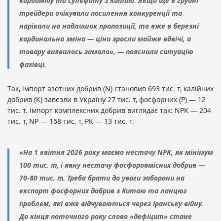
карбаміду та сульфату з Китаю. Якщо ще в грудні
трейдери очікували посилення конкуренції та
нарікали на надлишок пропозиції, то вже в березні
кардинальна зміна — ціни зросли майже вдвічі, а
товару виявилось замало», — пояснили ситуацію
фахівці.
Так, імпорт азотних добрив (N) становив 693 тис. т, калійних
добрив (K) завезли в Україну 27 тис. т, фосфорних (P) — 12
тис. т. Імпорт комплексних добрив виглядає так: NPK — 204
тис. т, NP — 168 тис. т, PK — 13 тис. т.
«На 1 квітня 2026 року маємо нестачу NPK, як мінімум
100 тис. т, і явну нестачу фосфоровмісних добрив —
70-80 тис. т. Треба брати до уваги заборони на
експорт фосфорних добрив з Китаю та ланцюг
проблем, які вже відчуваються через іранську війну.
До кінця поточного року слово «дефіцит» стане