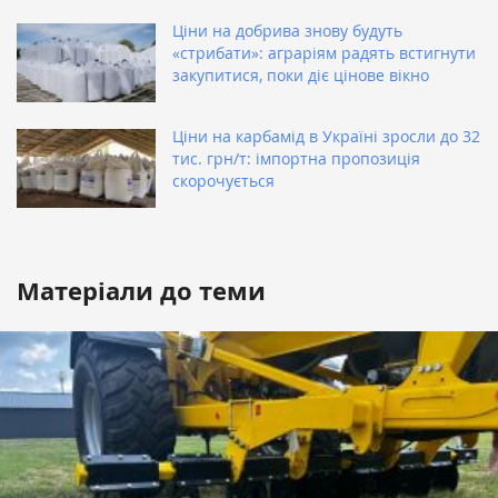
Ціни на добрива знову будуть
«стрибати»: аграріям радять встигнути
закупитися, поки діє цінове вікно
Ціни на карбамід в Україні зросли до 32
тис. грн/т: імпортна пропозиція
скорочується
Матеріали до теми