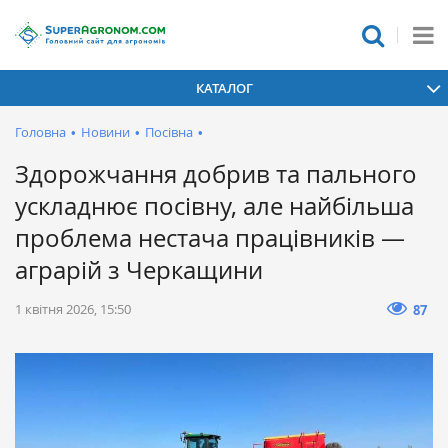
КАТАЛОГ
Головна
•
Новини
•
Посівна
•
Здорожчання добрив та пального
ускладнює посівну, але найбільша
проблема нестача працівників —
аграрій з Черкащини
1 квітня 2026, 15:50
87