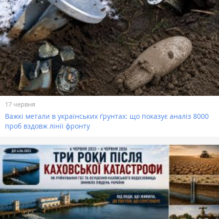
17 червня
Важкі метали в українських ґрунтах: що показує аналіз 8000
проб вздовж лінії фронту