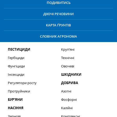
ПОДИВИТИСЬ
ДІЮЧІ РЕЧОВИНИ
КАРТА ҐРУНТІВ
СЛОВНИК АГРОНОМА
ПЕСТИЦИДИ
Круп’яні
Гербіциди
Технічні
Фунгіциди
Овочеві
Інсекциди
ШКІДНИКИ
Регулятори росту
ДОБРИВА
Протруйники
Азотні
БУР’ЯНИ
Фосфорні
НАСІННЯ
Калійні
Зернові
Комплексні