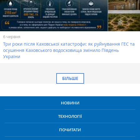
6 червня
Три роки після Каховської катастрофи: як руйнування ГЕС та
осушення Каховського водосховища змінило Південь
України
БІЛЬШЕ
НОВИНИ
ТЕХНОЛОГІЇ
ПОЧИТАТИ