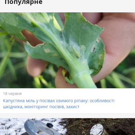
Популярне
18 червня
Капустяна міль у посівах озимого ріпаку: особливості
шкідника, моніторинг посівів, захист