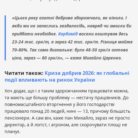
«Цього року азотні добрива здорожчали, як ніколи. І
якби ми не запаслись заздалегідь, навряд чи змогли би
придбати необхідне.
Карбамід
восени коштував десь
23-24 тис. грн/т, а зараз 42 тис. грн/т. Різниця майже
70-80%. Так само дизпальне: було 48-50 грн/л оптова
ціна, зараз — 80 грн/л», — каже Михайло Царенко.
Читати також:
Криза добрив 2026: як глобальні
події впливають на ринок України
Хоч додає, що і з таким здорожчанням працювати можна,
та мають ще більшу проблему — нестачу працівників. До
повномасштабного вторгнення у його господарстві
працювало понад 20 людей, нині — 13, причому більшість
пенсіонери. А сам він, каже пан Михайло, зараз не просто
директор, а й логіст, і агроном, але скорочувати площі не
планує.