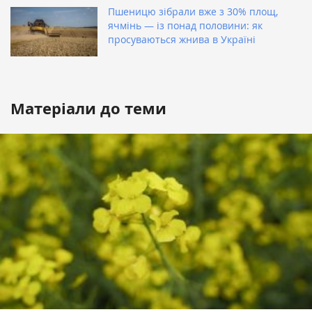
Пшеницю зібрали вже з 30% площ,
ячмінь — із понад половини: як
просуваються жнива в Україні
Матеріали до теми