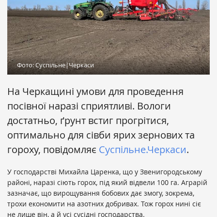
Фото: Суспільне|Черкаси
На Черкащині умови для проведення
посівної наразі сприятливі. Вологи
достатньо, ґрунт встиг прогрітися,
оптимально для сівби ярих зернових та
гороху, повідомляє
Суспільне.Черкаси
.
У господарстві Михайла Царенка, що у Звенигородському
районі, наразі сіють горох, під який відвели 100 га. Аграрій
зазначає, що вирощування бобових дає змогу, зокрема,
трохи економити на азотних добривах. Тож горох нині сіє
не лише він, а й усі сусідні господарства.