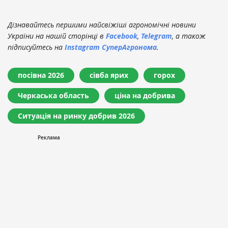
Дізнавайтесь першими найсвіжіші агрономічні новини
України на нашій сторінці в
Facebook
,
Telegram
, а також
підписуйтесь на
Instagram СуперАгронома
.
посівна 2026
сівба ярих
горох
Черкаська область
ціна на добрива
Ситуація на ринку добрив 2026