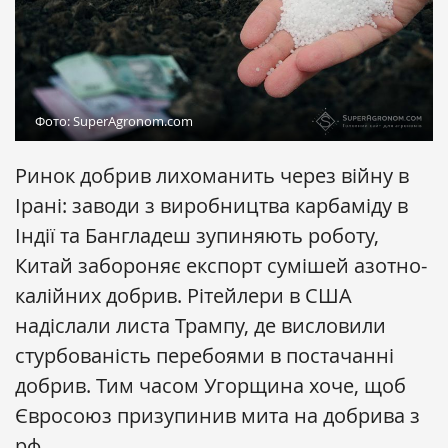
Фото: SuperAgronom.com
Ринок добрив лихоманить через війну в
Ірані: заводи з виробництва карбаміду в
Індії та Бангладеш зупиняють роботу,
Китай забороняє експорт сумішей азотно-
калійних добрив. Рітейлери в США
надіслали листа Трампу, де висловили
стурбованість перебоями в постачанні
добрив. Тим часом Угорщина хоче, щоб
Євросоюз призупинив мита на добрива з
рф.