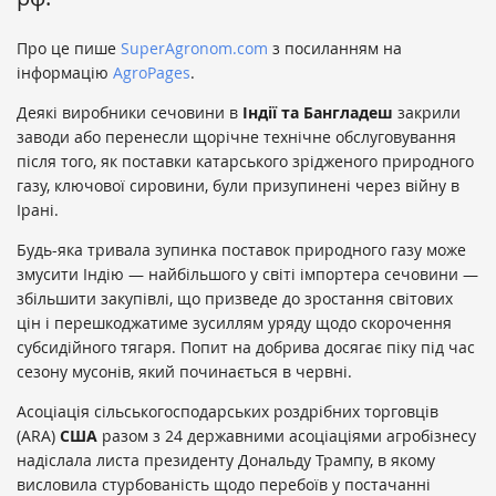
Про це пише
SuperAgronom.com
з посиланням на
інформацію
AgroPages
.
Деякі виробники сечовини в
Індії та Бангладеш
закрили
заводи або перенесли щорічне технічне обслуговування
після того, як поставки катарського зрідженого природного
газу, ключової сировини, були призупинені через війну в
Ірані.
Будь-яка тривала зупинка поставок природного газу може
змусити Індію — найбільшого у світі імпортера сечовини —
збільшити закупівлі, що призведе до зростання світових
цін і перешкоджатиме зусиллям уряду щодо скорочення
субсидійного тягаря. Попит на добрива досягає піку під час
сезону мусонів, який починається в червні.
Асоціація сільськогосподарських роздрібних торговців
(ARA)
США
разом з 24 державними асоціаціями агробізнесу
надіслала листа президенту Дональду Трампу, в якому
висловила стурбованість щодо перебоїв у постачанні