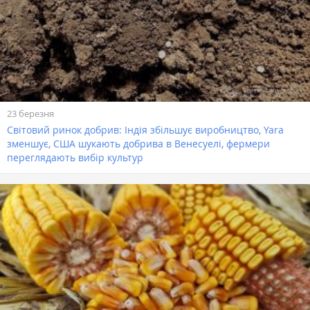
23 березня
Світовий ринок добрив: Індія збільшує виробництво, Yara
зменшує, США шукають добрива в Венесуелі, фермери
переглядають вибір культур