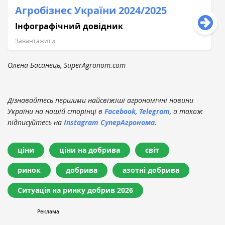
Агробізнес України 2024/2025
Інфографічний довідник
Завантажити
Олена Басанець, SuperAgronom.com
Дізнавайтесь першими найсвіжіші агрономічні новини
України на нашій сторінці в
Facebook
,
Telegram
, а також
підписуйтесь на
Instagram СуперАгронома
.
ціни
ціни на добрива
світ
ринок
добрива
азотні добрива
Ситуація на ринку добрив 2026