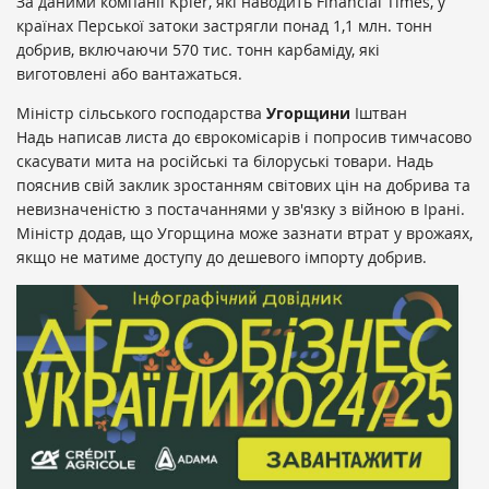
За даними компанії Kpler, які наводить Financial Times, у
країнах Перської затоки застрягли понад 1,1 млн. тонн
добрив, включаючи 570 тис. тонн карбаміду, які
виготовлені або вантажаться.
Міністр сільського господарства
Угорщини
Іштван
Надь написав листа до єврокомісарів і попросив тимчасово
скасувати мита на російські та білоруські товари. Надь
пояснив свій заклик зростанням світових цін на добрива та
невизначеністю з постачаннями у зв'язку з війною в Ірані.
Міністр додав, що Угорщина може зазнати втрат у врожаях,
якщо не матиме доступу до дешевого імпорту добрив.