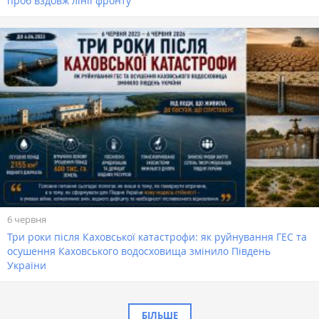
проб вздовж лінії фронту
6 червня
Три роки після Каховської катастрофи: як руйнування ГЕС та
осушення Каховського водосховища змінило Південь
України
БІЛЬШЕ