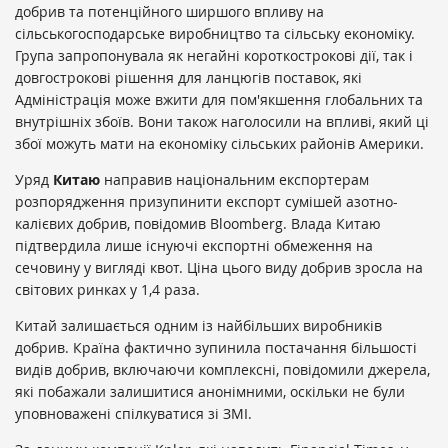
добрив та потенційного ширшого впливу на
сільськогосподарське виробництво та сільську економіку.
Група запропонувала як негайні короткострокові дії, так і
довгострокові рішення для ланцюгів поставок, які
Адміністрація може вжити для пом'якшення глобальних та
внутрішніх збоїв. Вони також наголосили на впливі, який ці
збої можуть мати на економіку сільських районів Америки.
Уряд
Китаю
направив національним експортерам
розпорядження призупинити експорт сумішей азотно-
калієвих добрив, повідомив Bloomberg. Влада Китаю
підтвердила лише існуючі експортні обмеження на
сечовину у вигляді квот. Ціна цього виду добрив зросла на
світових ринках у 1,4 раза.
Китай залишається одним із найбільших виробників
добрив. Країна фактично зупинила постачання більшості
видів добрив, включаючи комплексні, повідомили джерела,
які побажали залишитися анонімними, оскільки не були
уповноважені спілкуватися зі ЗМІ.