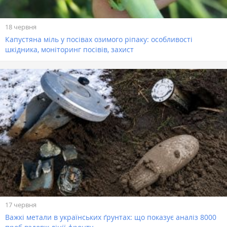
18 червня
Капустяна міль у посівах озимого ріпаку: особливості
шкідника, моніторинг посівів, захист
17 червня
Важкі метали в українських ґрунтах: що показує аналіз 8000