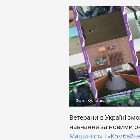
Фото: Культиварій
Ветерани в Україні зм
навчання за новими 
Машиніст» і «Комбайн