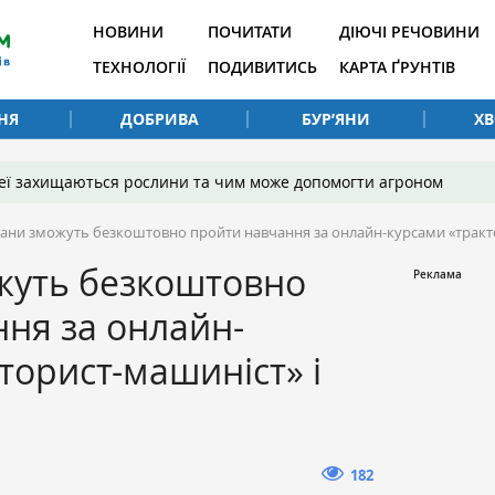
НОВИНИ
ПОЧИТАТИ
ДІЮЧІ РЕЧОВИНИ
ТЕХНОЛОГІЇ
ПОДИВИТИСЬ
КАРТА ҐРУНТІВ
НЯ
ДОБРИВА
БУР’ЯНИ
Х
 неї захищаються рослини та чим може допомогти агроном
рани зможуть безкоштовно пройти навчання за онлайн-курсами «тракт
жуть безкоштовно
ня за онлайн-
торист-машиніст» і
182