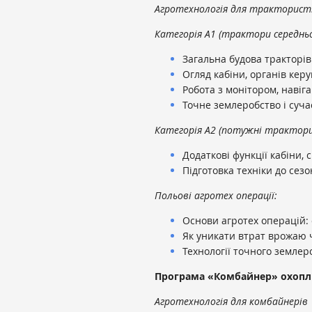
Агротехнологія для тракторист
Категорія A1 (трактори середньо
Загальна будова тракторі
Огляд кабіни, органів керу
Робота з монітором, наві
Точне землеробство і суча
Категорія A2 (потужні трактори
Додаткові функції кабіни,
Підготовка техніки до сезо
Польові агротех операції:
Основи агротех операцій: 
Як уникати втрат врожаю ч
Технології точного земле
Програма «Комбайнер» охопл
Агротехнологія для комбайнерів