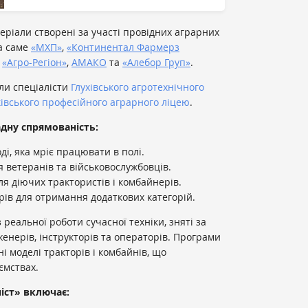
еріали створені за участі провідних аграрних
 а саме
«МХП»
,
«Континентал Фармерз
,
«Агро-Регіон»
,
АМАКО
та
«Алебор Груп»
.
ли спеціалісти
Глухівського агротехнічного
івського професійного аграрного ліцею
.
дну спрямованість:
ді, яка мріє працювати в полі.
 ветеранів та військовослужбовців.
ля діючих трактористів і комбайнерів.
рів для отримання додаткових категорій.
з реальної роботи сучасної техніки, зняті за
женерів, інструкторів та операторів. Програми
 моделі тракторів і комбайнів, що
ємствах.
іст» включає: