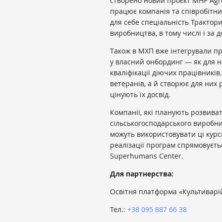
створено новий проєкт MHP AgroS
працює компанія та співробітн
для себе спеціальність Трактор
виробництва, в тому числі і за
Також в МХП вже інтегрували п
у власний онбординг — як для но
кваліфікації діючих працівників
ветеранів, а й створює для них
цінують їх досвід.
Компанії, які планують розвива
сільськогосподарського виробн
можуть використовувати ці курс
реалізації програм спрямовуєть
Superhumans Center.
Для партнерства:
Освітня платформа «Культиварі
Тел.:
+38 095 887 66 38