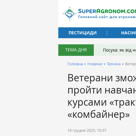
ПЕСТИЦИДИ
НАСІН
ТЕМА ДНЯ
Посуха: як від
Головна
•
Новини
•
Техніка
•
​Вете
​Ветерани змо
пройти навчан
курсами «трак
«комбайнер»
16 грудня 2025, 10:37