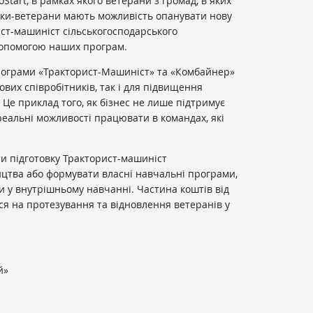
tart, в рамках якого ветерани з громад, в яких
ики-ветерани мають можливість опанувати нову
ист-машиніст сільськогосподарського
 допомогою наших програм.
рограми «Тракторист-Машиніст» та «Комбайнер»
вих співробітників, так і для підвищення
. Це приклад того, як бізнес не лише підтримує
 реальні можливості працювати в командах, які
ти підготовку Тракторист-машиніст
ицтва або формувати власні навчальні програми,
и у внутрішньому навчанні. Частина коштів від
ся на протезування та відновлення ветеранів у
й»