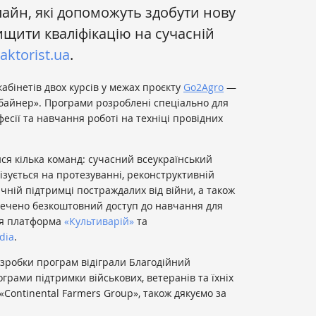
лайн, які допоможуть здобути нову
ищити кваліфікацію на сучасній
aktorist.ua
.
абінетів двох курсів у межах проєкту
Go2Agro
—
байнер». Програми розроблені спеціально для
фесії та навчання роботі на техніці провідних
ися кілька команд: сучасний всеукраїнський
лізується на протезуванні, реконструктивній
огічній підтримці постраждалих від війни, а також
печено безкоштовний доступ до навчання для
ня платформа
«Культиварій»
та
dia
.
зробки програм відіграли Благодійний
грами підтримки військових, ветеранів та їхніх
«Continental Farmers Group», також дякуємо за