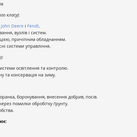
ів
го класу):
в
John Deere
і
Fendt
.
вання, вузлів і систем.
гацією, причіпним обладнанням.
сні системи управління.
):
 системи освітлення та контролю.
ну та консервація на зиму.
оранка, боронування, внесення добрив, посів.
ерез помилки обробітку ґрунту.
робства.
ює: