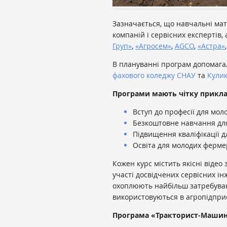
Зазначається, що навчальні мат
компаній і сервісних експертів,
Груп»
,
«Агросем»
,
AGCO
,
«Астра»
В плануванні програм допомага
фахового коледжу СНАУ
та
Кулик
Програми мають чітку прикла
Вступ до професії для моло
Безкоштовне навчання для
Підвищення кваліфікації д
Освіта для молодих ферме
Кожен курс містить якісні відео 
участі досвідчених сервісних ін
охоплюють найбільш затребувані
використовуються в агропідпри
Програма «Тракторист-Машин