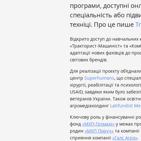
програми, доступні он
спеціальність або підв
техніці. Про це пише
Tr
Відкрито доступ до навчальних к
«Тракторист-Машиніст» та «Ком
адаптації нових фахівців до про
світових брендів.
Для реалізації проєкту об'єднал
центр
Superhumans
, що спеціа
хірургії, реабілітації та психол
USAID, завдяки яким було забез
ветеранів України. Також освіт
агромедіахолдинг
Latifundist Me
Ключову роль у фінансуванні ро
фонд
«МХП-Громаді»
у межах про
родин
«
МХП Поруч
»
та компанії 
сприяння компанії
«Галс Агро»
.