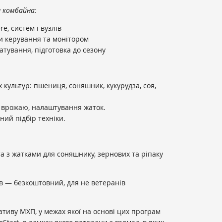
я комбайна:
re, систем і вузлів
ми керування та монітором
атування, підготовка до сезону
 культур: пшениця, соняшник, кукурудза, соя,
 врожаю, налаштування жаток.
ний підбір техніки.
а з жатками для соняшнику, зернових та ріпаку
в — безкоштовний, для не ветеранів
.
ативу МХП, у межах якої на основі цих програм