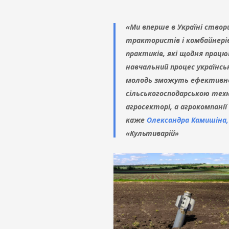
«Ми вперше в Україні створ
трактористів і комбайнерів,
практиків, які щодня працю
навчальний процес українсь
молодь зможуть ефективно
сільськогосподарською техн
агросекторі, а агрокомпані
каже
Олександра Камишіна
«Культиварій»